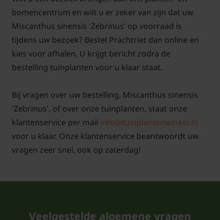
Over het algemeen is Zebragras als basisplant
bomencentrum en wilt u er zeker van zijn dat uw
geschikt om in een beplantingsplan omheen te
Miscanthus sinensis 'Zebrinus' op voorraad is
bouwen met andere planten. De Miscanthus
tijdens uw bezoek? Bestel Prachtriet dan online en
sinensis 'Zebrinus' is een aparte soort omdat deze
kies voor afhalen. U krijgt bericht zodra de
bontbladig is. Dit siergras is goed te combineren
bestelling tuinplanten voor u klaar staat.
met een andere
vaste plant
. Ook in een grote pot
op het terras of balkon kan Zebragras gebruikt
Bij vragen over uw bestelling, Miscanthus sinensis
worden. Gebruik in de pot dan altijd goede
'Zebrinus', of over onze tuinplanten, staat onze
potgrond en zorg dat de pot ruim genoeg is om de
klantenservice per mail
info@tuinplantenwinkel.nl
plant te laten groeien.
voor u klaar. Onze klantenservice beantwoordt uw
vragen zeer snel, ook op zaterdag!
Wat is de beste standplaats voor
prachtriet Miscanthus sinensis
'Zebrinus'?
Plant Zebragras in goed doorlatende voedselrijke
grond. De plant vindt droogte prima voor een tijdje,
Veelgestelde algemene vragen
maar natte winters daarentegen vind een