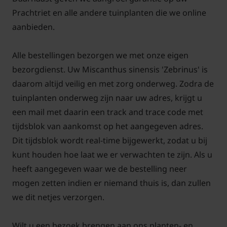
winter bruin loof krijgen mogen in het voorjaar
Prachtriet en alle andere tuinplanten die we online
worden terug geknipt.
aanbieden.
Kan Miscanthus sinensis 'Zebrinus'
tegen droogte?
Alle bestellingen bezorgen we met onze eigen
bezorgdienst. Uw Miscanthus sinensis 'Zebrinus' is
Miscanthus sinensis 'Zebrinus' kan in de zomer
daarom altijd veilig en met zorg onderweg. Zodra de
goed tegen korte periodes van droogte, maar op
tuinplanten onderweg zijn naar uw adres, krijgt u
den duur is het wel noodzakelijk om water bij te
een mail met daarin een track and trace code met
gaan geven. Miscanthus sinensis 'Zebrinus' staat wel
tijdsblok van aankomst op het aangegeven adres.
graag in een bodem die goed doorlatend is en
Dit tijdsblok wordt real-time bijgewerkt, zodat u bij
humusrijk is. Als Miscanthus onder bomen geplaats
kunt houden hoe laat we er verwachten te zijn. Als u
wordt dan zult u in de zomer ook extra water
heeft aangegeven waar we de bestelling neer
moeten bij geven.
mogen zetten indien er niemand thuis is, dan zullen
we dit netjes verzorgen.
Kan Zebragras goed gecombineerd
worden met andere planten?
Wilt u een bezoek brengen aan ons planten- en