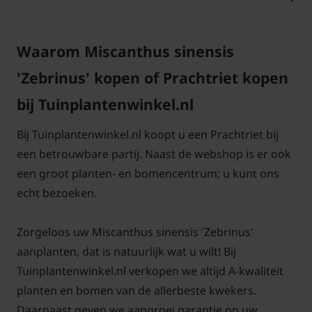
De Miscanthus sinensis 'Zebrinus' is heel makkelijk
in onderhoud en snoeien. Na de winter kunt u de
Waarom Miscanthus sinensis
plant het beste terug knippen op ongeveer 15 cm
'Zebrinus' kopen of Prachtriet kopen
boven de grond. In het voorjaar begint Zebragras
vanuit de grond weer opnieuw uit te lopen.
bij Tuinplantenwinkel.nl
Zebragras mag in het voorjaar ook eventueel
Bij Tuinplantenwinkel.nl koopt u een Prachtriet bij
gescheurd worden. Om de nieuwe planten goed te
een betrouwbare partij. Naast de webshop is er ook
laten wortelen, kunt u het beste wat aanplantgrond
een groot planten- en bomencentrum; u kunt ons
in het plantgat gebruiken.
echt bezoeken.
Is Zebragras wintergroen?
Zorgeloos uw Miscanthus sinensis 'Zebrinus'
De bladeren van de Miscanthus sinensis 'Zebrinus'
aanplanten, dat is natuurlijk wat u wilt! Bij
worden in de loop van het najaar winter dor maar
Tuinplantenwinkel.nl verkopen we altijd A-kwaliteit
door het blad gewoon te laten staan geeft deze toch
planten en bomen van de allerbeste kwekers.
een bepaalde sierwaarde.
Siergrassen
die in de
Daarnaast geven we aangroei garantie op uw