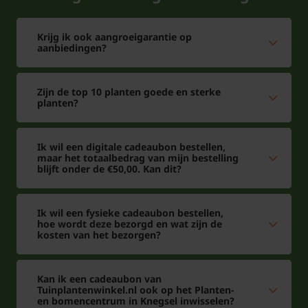
Miscanthus minder prettig. Daarom is een zonnige
plek ideaal. In de zon krijgt deze soort mooie gele
Krijg ik ook aangroeigarantie op
aanbiedingen?
strepen op het blad. In de schaduw zou het blad veel
groener kleuren.
Zijn de top 10 planten goede en sterke
planten?
Krijgt Miscanthus sinensis 'Zebrinus'
ook bloemen?
Ik wil een digitale cadeaubon bestellen,
De bloemen of eigenlijk pluimen stellen bij deze
maar het totaalbedrag van mijn bestelling
soort niet zoveel voor. Deze soort wordt vooral om
blijft onder de €50,00. Kan dit?
de bladkleur gezet. De Miscanthus sinensis
'Zebrinus' is verkrijgbaar in een 9 cm pot. De
Ik wil een fysieke cadeaubon bestellen,
hoe wordt deze bezorgd en wat zijn de
bloemkleur is groenbruin en bloeien dat de plant in
kosten van het bezorgen?
de maanden september oktober. Maar omdat de
bloei bij deze plant weinig voorstelt, geven wij aan
Kan ik een cadeaubon van
dit dit niet van toepassing is.
Tuinplantenwinkel.nl ook op het Planten-
en bomencentrum in Knegsel inwisselen?