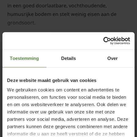
in een goed doorlaatbare, vochthoudende,
humusrijke bodem en stelt weinig eisen aan de
grondsoort.
Lees meer
Miscanthus sinensis 'Zebrinus'
Toestemming
Details
Over
snoeien en onderhouden
Gerelateerde producten
Deze website maakt gebruik van cookies
Knip Miscanthus sinensis 'Zebrinus' na de winter
We gebruiken cookies om content en advertenties te
terug tot op 15 cm boven de grond en verwijder de
personaliseren, om functies voor social media te bieden
oude bloempluimen. Een uit de kluiten gewassen
en om ons websiteverkeer te analyseren. Ook delen we
struik kunt u delen, door met een scherpe spa de
informatie over uw gebruik van onze site met onze
tuinplant doormidden te steken en beide delen
partners voor social media, adverteren en analyse. Deze
opnieuw te planten.
partners kunnen deze gegevens combineren met andere
informatie die u aan ze heeft verstrekt of die ze hebben