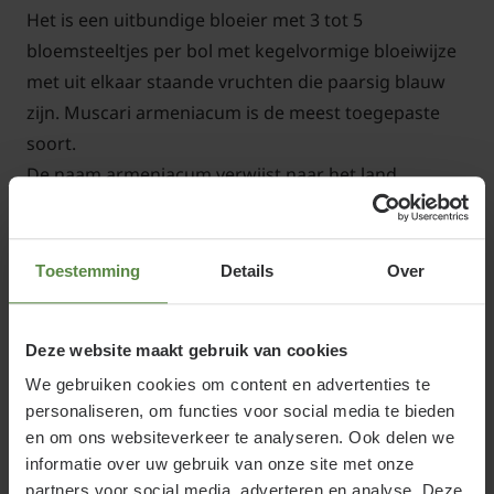
Het is een uitbundige bloeier met 3 tot 5
bloemsteeltjes per bol met kegelvormige bloeiwijze
met uit elkaar staande vruchten die paarsig blauw
zijn. Muscari armeniacum is de meest toegepaste
soort.
De naam armeniacum verwijst naar het land
Armenië; daar komt oorspronkelijk het blauw druifje
vandaan. Ze hebben graag een lichte standplaats.
Het blauwe druifje is uitstekend te combineren met
Toestemming
Details
Over
Tulpen en Narcissen. De plant kan zowel in de
border worden geplant als in potten op terras of
Deze website maakt gebruik van cookies
balkon.
We gebruiken cookies om content en advertenties te
personaliseren, om functies voor social media te bieden
en om ons websiteverkeer te analyseren. Ook delen we
informatie over uw gebruik van onze site met onze
Standplaats Muscari armeniacum
partners voor social media, adverteren en analyse. Deze