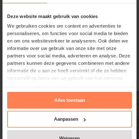
Standplaats Nepeta faassenii 'Six
Deze website maakt gebruik van cookies
Hills Giant'
We gebruiken cookies om content en advertenties te
De vaste plant houdt van een zonnige standplaats in
personaliseren, om functies voor social media te bieden
een waterdoorlatende, vrij droge grond en stelt
en om ons websiteverkeer te analyseren. Ook delen we
weinig eisen aan de grondsoort. Voor wie katten uit
informatie over uw gebruik van onze site met onze
partners voor social media, adverteren en analyse. Deze
de tuin wil weren, kan de Nepeta faassenii 'Six Hills
Lees meer
partners kunnen deze gegevens combineren met andere
Giant' beter niet aanplanten; katten zijn er gek op;
informatie die u aan ze heeft verstrekt of die ze hebben
ze rollen zich graag door de plant, met als risico dat
verzameld op basis van uw gebruik van hun services.
Gerelateerde producten
er een uiteengevallen tuinplant overblijft.
Alles toestaan
Aanpassen
Nepeta faassenii 'Six Hills Giant'
snoeien en onderhouden
Weigeren