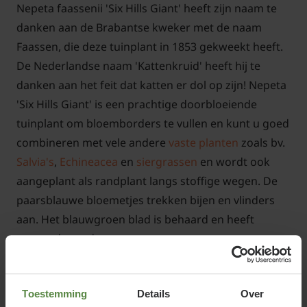
Nepeta faassenii 'Six Hills Giant' heeft zijn naam te
danken aan de Brabantse kweker met de naam
Faassen, die deze tuinplant in 1853 gekweekt heeft.
De Nederlandse naam 'Kattenkruid' heeft hij te
danken aan het feit dat katten er dol op zijn! Nepeta
'Six Hills Giant' is een prachtige doorbloeiende
tuinplant om bloemborders te vullen en kunt u goed
combineren met vele andere
vaste planten
zoals bv.
Salvia's
,
Echineacea
en
siergrassen
en wordt ook
aangeplant als randplant langs stoffige wegen. De
paarsblauwe bloemetjes trekken bijen en vlinders
aan. Het blauwgroen blad is behaard en heeft
gezaagde randen.
Toestemming
Details
Over