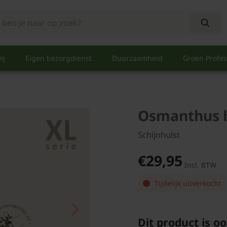
ij
Eigen bezorgdienst
Duurzaamheid
Groen Profes
Osmanthus h
Schijnhulst
€29,95
Incl. BTW
Tijdelijk uitverkocht
Dit product is oo