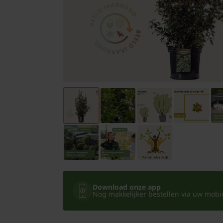
Bomen
Leibomen
Bloembollen
Tuinbenodigdheden
Kamerplanten
Bloempotten
Download onze app
Nog makkelijker bestellen via uw mobiel