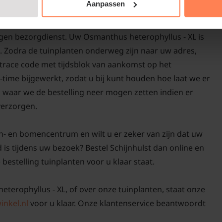
Aanpassen
igen bezorgdienst. Uw Osmanthus heterophyllus - XL is
. Zodra de tuinplanten onderweg zijn naar uw adres,
d trace code met tijdsblok van aankomst op het
-time bijgewerkt, zodat u bij kunt houden hoe laat we er
n waar we de bestelling neer mogen zetten indien er
 verzorgen.
n- en bomencentrum en wilt u er zeker van zijn dat uw
is tijdens uw bezoek? Bestel Schijnhulst dan online en
 bestelling tuinplanten voor u klaar staat.
eterophyllus - XL, of over onze tuinplanten, staat onze
inkel.nl
voor u klaar. Onze klantenservice beantwoordt