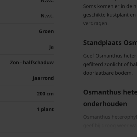
N.v.t.
Soms komen er in de her
geschikte kustplant en
N.v.t.
verdragen.
Groen
Standplaats Osm
Ja
Geef Osmanthus hetero
Zon - halfschaduw
gefilterd zonlicht of h
doorlaatbare bodem.
Jaarrond
Osmanthus hete
200 cm
onderhouden
1 plant
Osmanthus heterophyllu
geef bij droog weer wat
bescherm hem bij stren