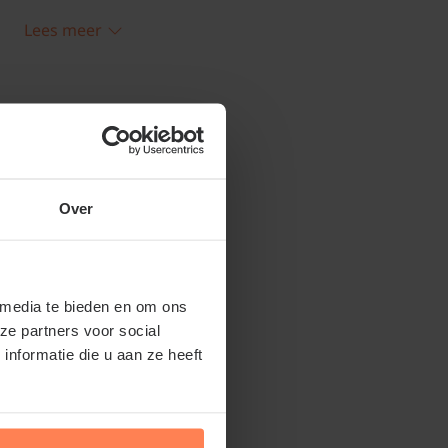
is een langzame groeier en de bossige
Lees meer
n; dit kan het beste in mei/juni.
n in de XL-serie
klik hier
Over
 media te bieden en om ons
ze partners voor social
nformatie die u aan ze heeft