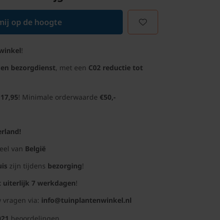
ij op de hoogte
winkel
!
gen bezorgdienst
, met een
C02 reductie tot
 17,95
! Minimale orderwaarde
€50,-
rland!
deel van
België
uis
zijn tijdens
bezorging
!
t uiterlijk 7 werkdagen
!
 vragen via:
info@tuinplantenwinkel.nl
021
beoordelingen