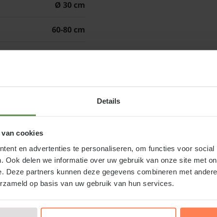
Ø 30 cm
vliesdoek. Schijnhulst 
struik is goed te snoeie
60-80 cm
60R19-2276
Voor alle grote plante
Details
us - XL kopen of Schijnhulst kopen bij
 van cookies
nhulst bij een betrouwbare partij. Naast de webshop is er
ent en advertenties te personaliseren, om functies voor social
 u kunt ons echt bezoeken.
. Ook delen we informatie over uw gebruik van onze site met on
e. Deze partners kunnen deze gegevens combineren met andere i
erzameld op basis van uw gebruik van hun services.
aanplanten, dat is natuurlijk wat u wilt! Bij
-kwaliteit planten en bomen van de allerbeste kwekers.
w Schijnhulst en alle andere tuinplanten die we online