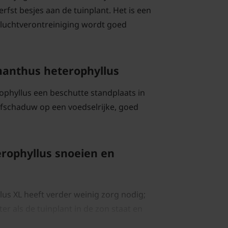
fst besjes aan de tuinplant. Het is een
 luchtverontreiniging wordt goed
anthus heterophyllus
phyllus een beschutte standplaats in
alfschaduw op een voedselrijke, goed
rophyllus snoeien en
s XL heeft verder weinig zorg nodig;
er als de tuinplant in de zon staat en
ge vorst met een deken of speciaal