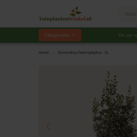
Categorieën
Dit zijn w
Categorieën
Populair
Home
Osmanthus heterophyllus - XL
Vaste planten
Heesters
Hagen
Klimplanten
Fruit