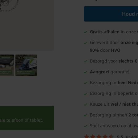
Houd m
Gratis afhalen
in onze
Geleverd door
onze ei
90%
door
HVO
Bezorgd voor
slechts €
Aangroei
garantie!
Bezorging in
heel Nede
Bezorging in beperkt 
Keuze uit
wel / niet th
Bezorging binnen
2 to
e telefoon of tablet.
Snel antwoord op al uw
9.5
uit
41