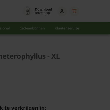
Download
onze app
sional
Cadeaubonnen
Klantenservice
eterophyllus - XL
k te verkrijgen in: