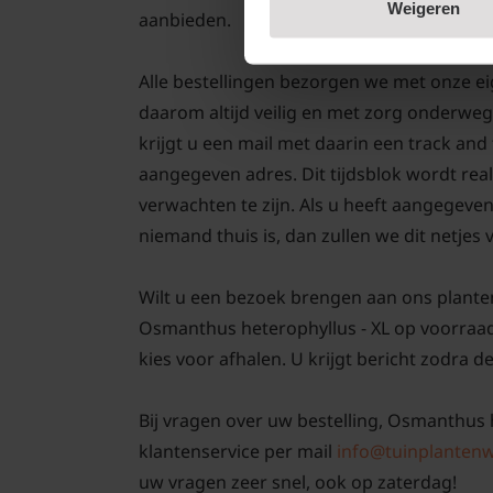
Weigeren
aanbieden.
Alle bestellingen bezorgen we met onze e
daarom altijd veilig en met zorg onderweg
krijgt u een mail met daarin een track an
aangegeven adres. Dit tijdsblok wordt real
verwachten te zijn. Als u heeft aangegeve
niemand thuis is, dan zullen we dit netjes
Wilt u een bezoek brengen aan ons plante
Osmanthus heterophyllus - XL op voorraad 
kies voor afhalen. U krijgt bericht zodra de
Bij vragen over uw bestelling, Osmanthus h
klantenservice per mail
info@tuinplantenw
uw vragen zeer snel, ook op zaterdag!