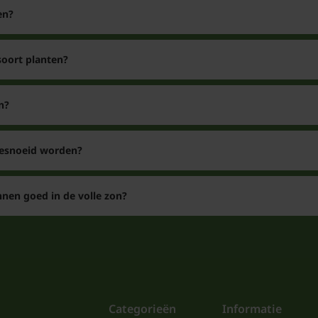
en?
soort planten?
n?
gesnoeid worden?
nen goed in de volle zon?
Categorieën
Informatie