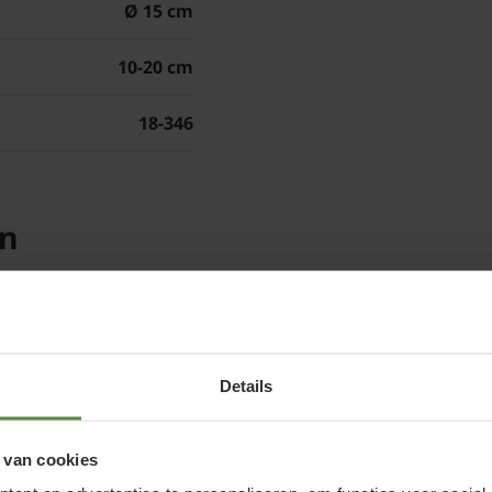
voet van de tuinplant 
Ø 15 cm
bodemmilieu. Strooi no
10-20 cm
18-346
en
Details
 van cookies