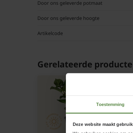
Door ons geleverde potmaat
Door ons geleverde hoogte
Artikelcode
Gerelateerde product
Toestemming
Deze website maakt gebruik