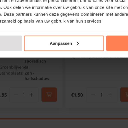
ent en advertenties te personaliseren, om functies voor social
. Ook delen we informatie over uw gebruik van onze site met on
achelospermum
Hedera hibernica 20/30
e. Deze partners kunnen deze gegevens combineren met andere i
minoides
Klimop
erzameld op basis van uw gebruik van hun services.
caanse jasmijn
Online op voorraad
Online op voorraad
Aanpassen
Bloeitijd:
N.v.t.
Bloeitijd:
Juni - Juli en
Groenblijvend:
Ja
daarna
Standplaats:
Zon - schad
sporadisch
Groenblijvend:
Ja
Standplaats:
Zon -
halfschaduw
,95
€1,50