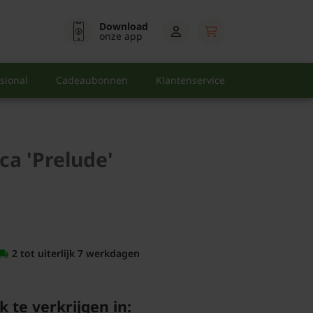
Download
onze app
sional
Cadeaubonnen
Klantenservice
ca 'Prelude'
2 tot uiterlijk 7 werkdagen
k te verkrijgen in: