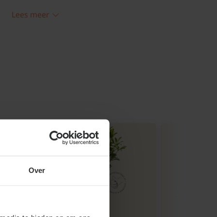
voor het behoud van het zurige
oit kalk!
Lees meer
Over