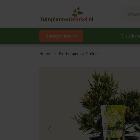
Categorieën
Dit zijn w
Categorieën
Populair
Home
Pieris japonica 'Prelude'
Vaste planten
Heesters
Hagen
Klimplanten
Fruit