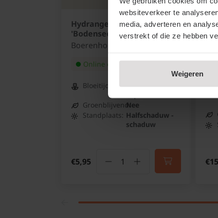
We gebruiken cookies om cont
websiteverkeer te analyseren
Hydrangea macrophylla
Tr
media, adverteren en analys
'Bodensee'
jas
verstrekt of die ze hebben v
Boerenhortensia
Tos
Online op voorraad
Weigeren
Bloeitijd:
Juni -
September
Groenblijvend:
Nee
Standplaats:
Halfschaduw -
schaduw
€5,95
€15