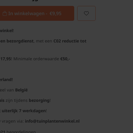
In winkelwagen -
€9,95
winkel
!
gen bezorgdienst
, met een
C02 reductie tot
 17,95
! Minimale orderwaarde
€50,-
rland!
deel van
België
uis
zijn tijdens
bezorging
!
t uiterlijk 7 werkdagen
!
 vragen via:
info@tuinplantenwinkel.nl
021
beoordelingen