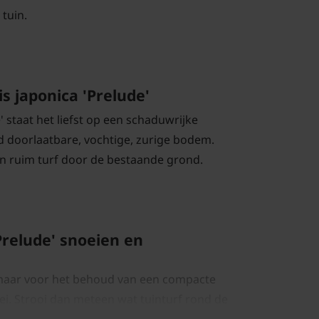
tuin.
is japonica 'Prelude'
' staat het liefst op een schaduwrijke
d doorlaatbare, vochtige, zurige bodem.
n ruim turf door de bestaande grond.
'Prelude' snoeien en
 maar voor het behoud van een compacte
ei. Strooi dan meteen wat tuinturf rond de