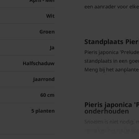
April - Mei
een aanrader voor elke 
Wit
Groen
Standplaats Pier
Ja
Pieris japonica 'Prelude
standplaats in een goe
Halfschaduw
Meng bij het aanplante
Jaarrond
60 cm
Pieris japonica 
onderhouden
5 planten
Snoeien is niet nodig,
vorm kan het na de blo