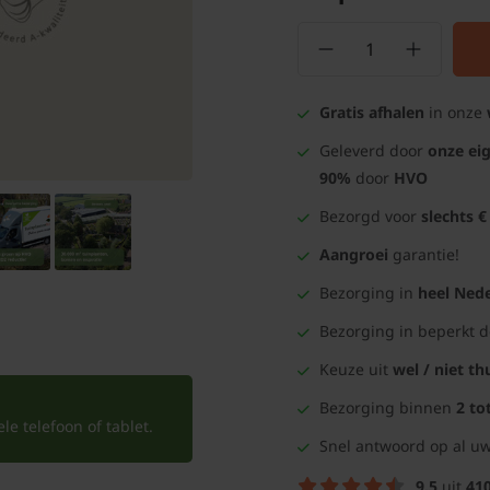
Gratis afhalen
in onze
Geleverd door
onze ei
90%
door
HVO
Bezorgd voor
slechts €
Aangroei
garantie!
Bezorging in
heel Nede
Bezorging in beperkt 
Keuze uit
wel / niet th
Bezorging binnen
2 to
e telefoon of tablet.
Snel antwoord op al uw
9.5
uit
41