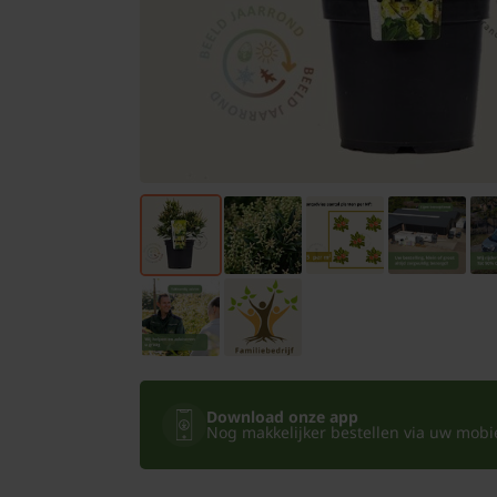
Bomen
Leibomen
Bloembollen
Tuinbenodigdheden
Kamerplanten
Bloempotten
Download onze app
Nog makkelijker bestellen via uw mobiel