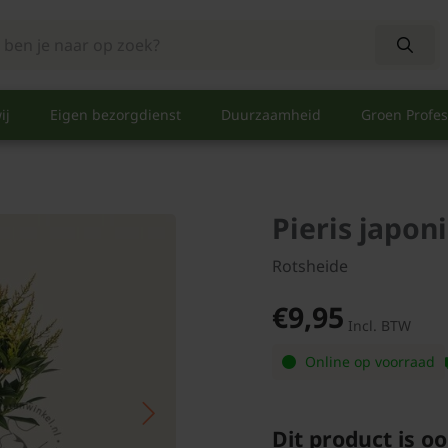
ij
Eigen bezorgdienst
Duurzaamheid
Groen Profes
Pieris japoni
Rotsheide
€9,95
Incl. BTW
Online op voorraad
Dit product is oo