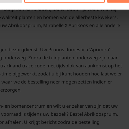
laagstam aanplanten, dat is natuurlijk wat u wilt! Bij
-kwaliteit planten en bomen van de allerbeste kwekers.
uw Abrikoospruim, Mirabelle X Abrikoos en alle andere
gen bezorgdienst. Uw Prunus domestica 'Aprimira' -
org onderweg. Zodra de tuinplanten onderweg zijn naar
n track and trace code met tijdsblok van aankomst op het
-time bijgewerkt, zodat u bij kunt houden hoe laat we er
n waar we de bestelling neer mogen zetten indien er
 verzorgen.
n- en bomencentrum en wilt u er zeker van zijn dat uw
 voorraad is tijdens uw bezoek? Bestel Abrikoospruim,
r afhalen. U krijgt bericht zodra de bestelling