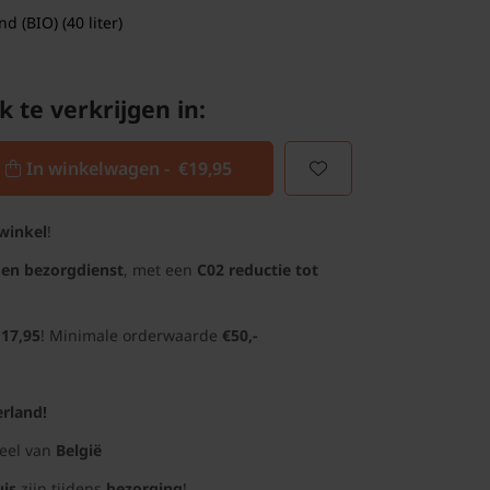
 (BIO) (40 liter)
k te verkrijgen in:
In winkelwagen -
€19,95
winkel
!
gen bezorgdienst
, met een
C02 reductie tot
 17,95
! Minimale orderwaarde
€50,-
rland!
deel van
België
uis
zijn tijdens
bezorging
!