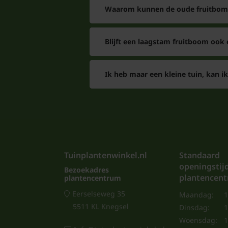
Waarom kunnen de oude fruitbome
Blijft een laagstam fruitboom ook
Ik heb maar een kleine tuin, kan ik
Tuinplantenwinkel.nl
Standaard
openingstij
Bezoekadres
plantencen
plantencentrum
Eerselseweg 35
Maandag:
1
5511 KL Knegsel
Dinsdag:
1
Woensdag:
1