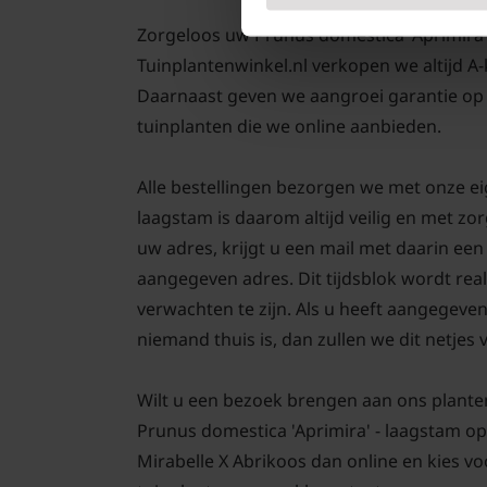
Zorgeloos uw Prunus domestica 'Aprimira' - 
Tuinplantenwinkel.nl verkopen we altijd A
Daarnaast geven we aangroei garantie op 
tuinplanten die we online aanbieden.
Alle bestellingen bezorgen we met onze ei
laagstam is daarom altijd veilig en met z
uw adres, krijgt u een mail met daarin ee
aangegeven adres. Dit tijdsblok wordt real
verwachten te zijn. Als u heeft aangegeve
niemand thuis is, dan zullen we dit netjes
Wilt u een bezoek brengen aan ons plante
Prunus domestica 'Aprimira' - laagstam op
Mirabelle X Abrikoos dan online en kies voo