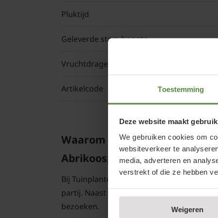
Pluktijd
Geleverde stam hoogte
Vruchtdragend
Artikelcode
Toestemming
Deze website maakt gebruik
Waarom Prunus domestica 'Apr
We gebruiken cookies om cont
websiteverkeer te analyseren
Abrikoospruim, Mirabelle X Ab
media, adverteren en analys
verstrekt of die ze hebben v
Bij Tuinplantenwinkel.nl koopt u een Abri
partij. Naast de webshop is er ook een g
bezoeken.
Weigeren