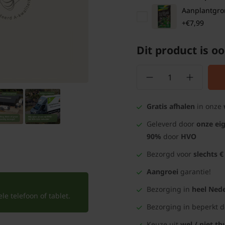
Aanplantgrond
+€7,99
Dit product is oo
Gratis afhalen
in onze
Geleverd door
onze ei
90%
door
HVO
Bezorgd voor
slechts €
Aangroei
garantie!
Bezorging in
heel Nede
e telefoon of tablet.
Bezorging in beperkt 
Keuze uit
wel / niet th