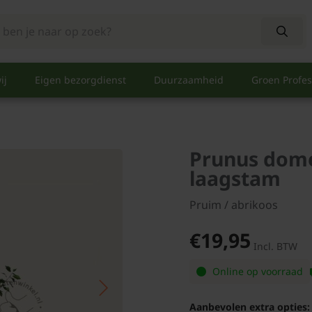
ij
Eigen bezorgdienst
Duurzaamheid
Groen Profes
Prunus domes
laagstam
Pruim / abrikoos
€19,95
Incl. BTW
Online op voorraad
Aanbevolen extra opties: