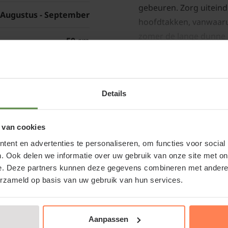
gebeuren. Zorg uiteind
Augustus - September
hoofdtakken, vanwaarui
zomer de lange dunne 
50 cm
dikkere houtige tak. 
te dichte kroon krijgt.
Eetbare vrucht
kalkminnend. Indien n
62R30-2544
rond de boom.
Details
 van cookies
imira' - laagstam kopen of
ent en advertenties te personaliseren, om functies voor social
Bomen van tuinplanten
. Ook delen we informatie over uw gebruik van onze site met on
rikoos kopen bij Tuinplantenwinkel.nl
kan omdat we al onze
e. Deze partners kunnen deze gegevens combineren met andere i
erzameld op basis van uw gebruik van hun services.
herfst, winter, lente 
koospruim, Mirabelle X Abrikoos bij een betrouwbare
aangroeigarantie!
root planten- en bomencentrum; u kunt ons echt
Aanpassen