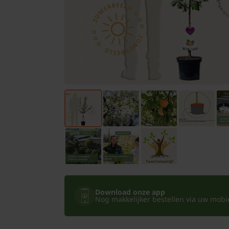
Bomen
Leibomen
Bloembollen
Tuinbenodigdheden
Kamerplanten
Bloempotten
Download onze app
Nog makkelijker bestellen via uw mobiel