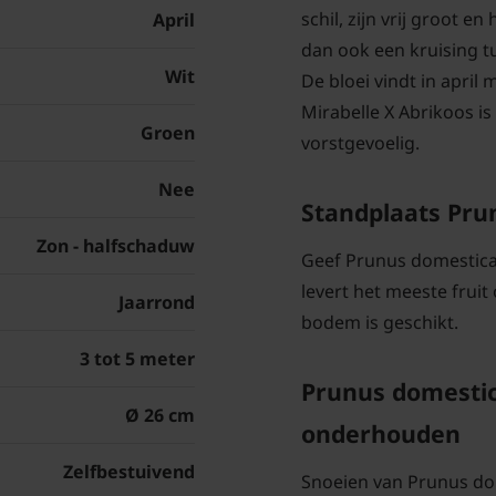
schil, zijn vrij groot 
April
dan ook een kruising t
Wit
De bloei vindt in april 
Mirabelle X Abrikoos i
Groen
vorstgevoelig.
Nee
Standplaats Pru
Zon - halfschaduw
Geef Prunus domestica 
levert het meeste frui
Jaarrond
bodem is geschikt.
3 tot 5 meter
Prunus domestic
Ø 26 cm
onderhouden
Zelfbestuivend
Snoeien van Prunus do