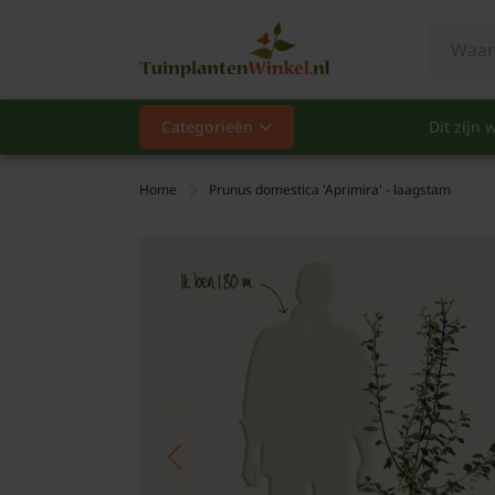
Categorieën
Dit zijn w
Categorieën
Populair
Home
Prunus domestica 'Aprimira' - laagstam
Vaste planten
Heesters
Hagen
Klimplanten
Fruit