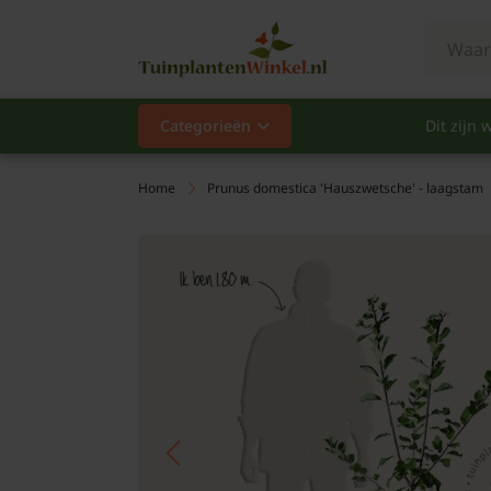
Categorieën
Dit zijn w
Categorieën
Populair
Home
Prunus domestica 'Hauszwetsche' - laagstam
Vaste planten
Heesters
Hagen
Klimplanten
Fruit