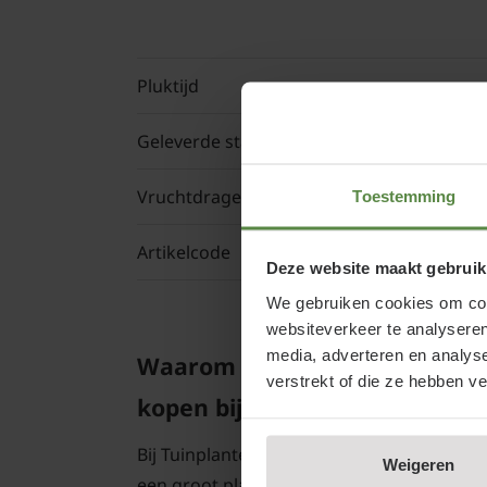
Pluktijd
Geleverde stam hoogte
Vruchtdragend
Toestemming
Artikelcode
Deze website maakt gebruik
We gebruiken cookies om cont
websiteverkeer te analyseren
media, adverteren en analys
Waarom Prunus domestica 'Ha
verstrekt of die ze hebben v
kopen bij Tuinplantenwinkel.n
Bij Tuinplantenwinkel.nl koopt u een Prui
Weigeren
een groot planten- en bomencentrum; u k