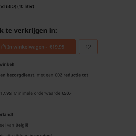
 (BIO) (40 liter)
k te verkrijgen in:
In winkelwagen -
€19,95
winkel
!
gen bezorgdienst
, met een
C02 reductie tot
 17,95
! Minimale orderwaarde
€50,-
rland!
deel van
België
uis
zijn tijdens
bezorging
!