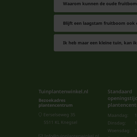
Waarom kunnen de oude fruitbome
Blijft een laagstam fruitboom ook
Ik heb maar een kleine tuin, kan ik
Tuinplantenwinkel.nl
Standaard
openingstij
Bezoekadres
plantencen
plantencentrum
Eerselseweg 35
Maandag:
1
5511 KL Knegsel
Dinsdag:
1
Woensdag:
1
Info@tuinplantenwinkel.nl