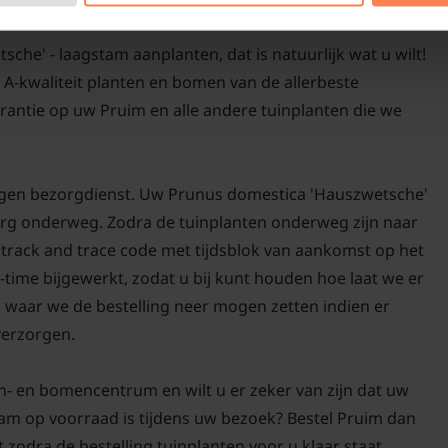
Bomen van tuinplanten
he' - laagstam aanplanten, dat is natuurlijk wat u wilt!
kan omdat we al onze
d A-kwaliteit planten en bomen van de allerbeste
herfst, winter, lente 
antie op uw Pruim en alle andere tuinplanten die we
aangroeigarantie!
eigen bezorgdienst. Uw Prunus domestica 'Hauszwetsche'
 zorg onderweg. Zodra de tuinplanten onderweg zijn naar
n track and trace code met tijdsblok van aankomst op het
-time bijgewerkt, zodat u bij kunt houden hoe laat we er
n waar we de bestelling neer mogen zetten indien er
 verzorgen.
n- en bomencentrum en wilt u er zeker van zijn dat uw
am op voorraad is tijdens uw bezoek? Bestel Pruim dan
t zodra de bestelling tuinplanten voor u klaar staat.