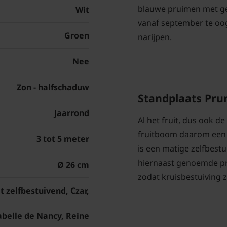
blauwe pruimen met ge
Wit
vanaf september te o
Groen
narijpen.
Nee
Zon - halfschaduw
Standplaats Pru
Jaarrond
Al het fruit, dus ook de
fruitboom daarom een z
3 tot 5 meter
is een matige zelfbestu
hiernaast genoemde pr
Ø 26 cm
zodat kruisbestuiving z
t zelfbestuivend, Czar,
abelle de Nancy, Reine