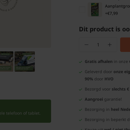
Aanplantgrond
+€7,99
Dit product is oo
Gratis afhalen
in onze
Geleverd door
onze ei
90%
door
HVO
Bezorgd voor
slechts €
Aangroei
garantie!
Bezorging in
heel Nede
e telefoon of tablet.
Bezorging in beperkt 
Keuze uit
wel / niet th