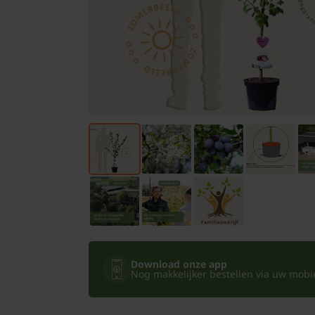
Bomen
Leibomen
Bloembollen
Tuinbenodigdheden
Kamerplanten
Bloempotten
Download onze app
Nog makkelijker bestellen via uw mobiel