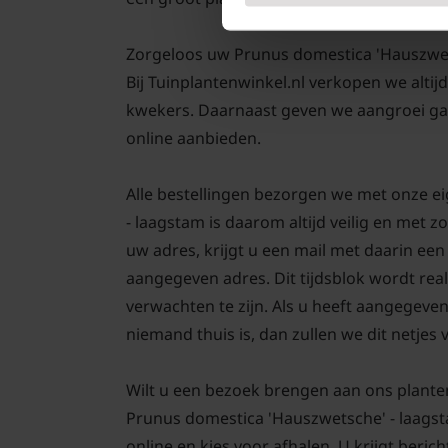
Zorgeloos uw Prunus domestica 'Hauszwetsc
Bij Tuinplantenwinkel.nl verkopen we altij
kwekers. Daarnaast geven we aangroei gar
online aanbieden.
Alle bestellingen bezorgen we met onze 
- laagstam is daarom altijd veilig en met
uw adres, krijgt u een mail met daarin ee
aangegeven adres. Dit tijdsblok wordt real
verwachten te zijn. Als u heeft aangegeve
niemand thuis is, dan zullen we dit netjes
Wilt u een bezoek brengen aan ons plante
Prunus domestica 'Hauszwetsche' - laagst
online en kies voor afhalen. U krijgt berich