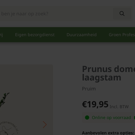
ij
Eigen bezorgdienst
Duurzaamheid
Groen Profes
Prunus dome
laagstam
Pruim
€19,95
Incl. BTW
Online op voorraad
Aanbevolen extra opties: