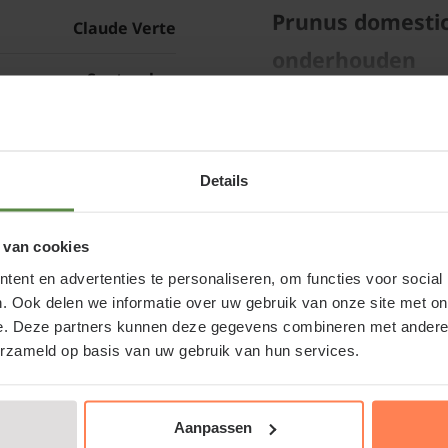
Prunus domestic
Claude Verte
onderhouden
September
Prunus domestica 'Haus
50 cm
snoeien. Deze fruitboo
onderstam, waardoor d
Eetbare vrucht
Details
beste fruitopbrengst ve
de boom licht en luchti
62R30-3478
jaar nieuwe takjes omh
 van cookies
cm van de hoofdtak ter
ent en advertenties te personaliseren, om functies voor social
overblijven worden dik
. Ook delen we informatie over uw gebruik van onze site met on
jaren de bloemen die k
e. Deze partners kunnen deze gegevens combineren met andere i
uszwetsche' - laagstam kopen of Pruim
erzameld op basis van uw gebruik van hun services.
snoeien van een prui
l
gebeuren, na de oogst!
m bij een betrouwbare partij. Naast de webshop is er ook
Aanpassen
unt ons echt bezoeken.