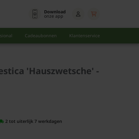
Download
onze app
sional
Cadeaubonnen
Klantenservice
stica 'Hauszwetsche' -
2 tot uiterlijk 7 werkdagen