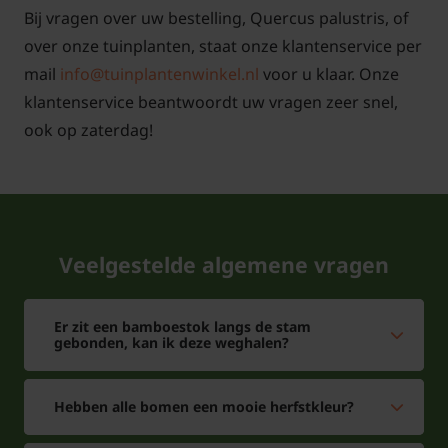
Antwoord: De wortels, kluit of pot, groeien als de
Bij vragen over uw bestelling, Quercus palustris, of
grond goed los is recht naar beneden de bodem in.
over onze tuinplanten, staat onze klantenservice per
Daarom kan deze boom ook goed gebruikt worden
mail
info@tuinplantenwinkel.nl
voor u klaar. Onze
als straat, park en laan boom. Men mag bij de blote
klantenservice beantwoordt uw vragen zeer snel,
wortel gerust aanplant grond doen om de wortels
ook op zaterdag!
goed door te laten groeien. Geef meteen tijdens het
planten een emmer water
.
Veelgestelde algemene vragen
Als de onderste takken te laag
beginnen mogen deze dan
Er zit een bamboestok langs de stam
weggehaald worden?
gebonden, kan ik deze weghalen?
Antwoord: Mochten de onderste takken te laag zijn,
mag u deze gerust afzagen of snoeien. Denk er wel
Hebben alle bomen een mooie herfstkleur?
aan dat daar geen nieuwe takken gaan terug