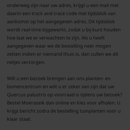
onderweg zijn naar uw adres, krijgt u een mail met
eirond tot ovaal gevormde eikels vallen af in de
daarin een track and trace code met tijdsblok van
maand september tot december.
aankomst op het aangegeven adres. Dit tijdsblok
wordt real-time bijgewerkt, zodat u bij kunt houden
hoe laat we er verwachten te zijn. Als u heeft
aangegeven waar we de bestelling neer mogen
Hoe snoei je een moeraseik?
zetten indien er niemand thuis is, dan zullen we dit
Antwoord: Om de vorm mooi te houden mag men in
netjes verzorgen.
de maand juni de boom licht snoeien. Mocht het zo
zijn dat de boom meer onderhoud nodig heeft dan
Wilt u een bezoek brengen aan ons planten- en
kunt u dit het best doen in de maanden oktober
bomencentrum en wilt u er zeker van zijn dat uw
november.
Quercus palustris op voorraad is tijdens uw bezoek?
Bestel Moeraseik dan online en kies voor afhalen. U
krijgt bericht zodra de bestelling tuinplanten voor u
klaar staat.
Hoe wortelt een moeraseik?