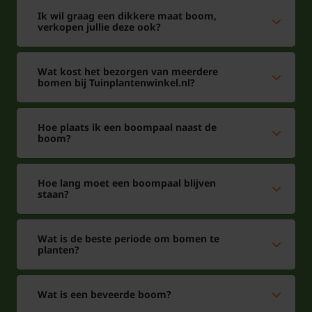
komen. De Quercus palustris groeit vaak met een
Ik wil graag een dikkere maat boom,
rechte hoofdstam uit in een halfopen kroon. Aan de
verkopen jullie deze ook?
takken vormt zich het mooi gladde blad. De
bladeren zijn diep ingesneden, dit gladde blad is
Wat kost het bezorgen van meerdere
heldergroen en verkleurt donkerrood in de herfst.
bomen bij Tuinplantenwinkel.nl?
De takken hebben een mooie horizontale takstand.
Hoe plaats ik een boompaal naast de
boom?
Kan deze redelijk snelgroeiende
Hoe lang moet een boompaal blijven
boom op natte grond staan?
staan?
Antwoord: De Quercus palustris staat het liefste in
de volle zon tot halfschaduw en stelt weinig eisen
Wat is de beste periode om bomen te
planten?
aan de grondsoort. Een natte bodem is niet erg
zolang deze genoeg doorlatend is. De boom kan
zelfs op veengrond staan.
Wat is een beveerde boom?