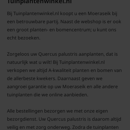
Tuinplantenwinkel.nl
Veel gestelde vragen over Quercus
palustris:
Bij Tuinplantenwinkel.nl koopt u een Moeraseik bij
Hoe snel groeit Quercus palustris?
een betrouwbare partij. Naast de webshop is er ook
Antwoord: De Quercus palustris is een redelijk
een groot planten- en bomencentrum; u kunt ons
snelgroeiende boom die ook wel moeraseik
echt bezoeken.
genoemd wordt. Zeker jonge bomen die op een
goede standplaats staan kunnen flink groeien. Geef
Zorgeloos uw Quercus palustris aanplanten, dat is
de bomen de ruimte en ze behoren zeker niet tot de
natuurlijk wat u wilt! Bij Tuinplantenwinkel.nl
kleine bomen. De Moeraseik wordt ook vaak
verkopen we altijd A-kwaliteit planten en bomen van
aangeplant langs straten.
de allerbeste kwekers. Daarnaast geven we
aangroei garantie op uw Moeraseik en alle andere
tuinplanten die we online aanbieden.
Heeft een moeraseik eikels?
Alle bestellingen bezorgen we met onze eigen
bezorgdienst. Uw Quercus palustris is daarom altijd
Antwoord: De Moeraseik krijgt op wat latere leeftijd
veilig en met zorg onderweg. Zodra de tuinplanten
kleine eikels die eirond tot ovaal van vorm zijn. De