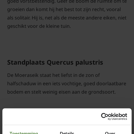
goed vorstbestendig. Geef de boom de ruimte om te
groeien dan komt hij het best tot zijn recht, vooral
als solitair. Hij is, net als de meeste andere eiken, niet
geschikt voor de kleine tuin.
Standplaats Quercus palustris
De Moeraseik staat het liefst in de zon of
halfschaduw in een iets vochtige, goed doorlaatbare
bodem en stelt weinig eisen aan de grondsoort.
Quercus palustris snoeien en
Toestemming
Details
Over