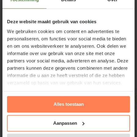
onderhouden
Lees meer
Voor vormbehoud mag Quercus palustris in juni
Deze website maakt gebruik van cookies
licht gesnoeid worden. Wanneer er meer gesnoeid
Gerelateerde producten
We gebruiken cookies om content en advertenties te
moet worden, kunt u dat het beste in de periode
personaliseren, om functies voor social media te bieden
oktober-november doen. Snoei alleen niet bij vorst.
en om ons websiteverkeer te analyseren. Ook delen we
Strooi dan meteen wat organische mest en wat
informatie over uw gebruik van onze site met onze
partners voor social media, adverteren en analyse. Deze
tuinturf rond de stam van de boom.
partners kunnen deze gegevens combineren met andere
informatie die u aan ze heeft verstrekt of die ze hebben
verzameld op basis van uw gebruik van hun services.
* Herfstverkleuring informatie:
Alles toestaan
Het blad van deze plant verkleurt in het najaar. De
kleuren op de foto geven een indicatie van deze
Aanpassen
verkleuring. De exacte verkleuring is afhankelijk van