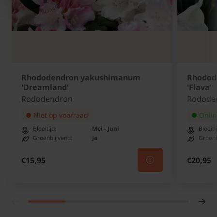
Rhododendron yakushimanum
Rhodod
'Dreamland'
'Flava'
Rododendron
Rodode
Niet op voorraad
Onlin
Bloeitijd:
Mei - Juni
Bloeiti
Groenblijvend:
Ja
Groenb
€15,95
€20,95