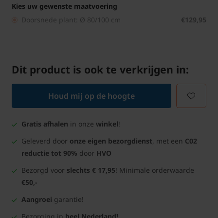
Kies uw gewenste maatvoering
Doorsnede plant: Ø 80/100 cm
€129,95
Dit product is ook te verkrijgen in:
Houd mij op de hoogte
Gratis afhalen
in onze
winkel
!
Geleverd door
onze eigen bezorgdienst
, met een
C02
reductie tot 90%
door
HVO
Bezorgd voor
slechts € 17,95
! Minimale orderwaarde
€50,-
Aangroei
garantie!
Bezorging in
heel Nederland!