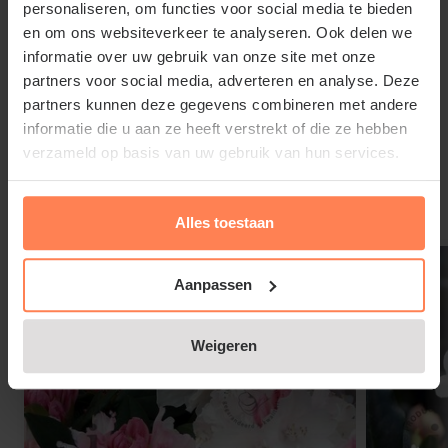
personaliseren, om functies voor social media te bieden
en om ons websiteverkeer te analyseren. Ook delen we
informatie over uw gebruik van onze site met onze
partners voor social media, adverteren en analyse. Deze
partners kunnen deze gegevens combineren met andere
Rhododendron yakushimanum 'Doc'
informatie die u aan ze heeft verstrekt of die ze hebben
Lees meer
snoeien en onderhouden
verzameld op basis van uw gebruik van hun services.
Strooi in het voorjaar nog eens extra turf rondom de
Gerelateerde producten
Alles toestaan
voet van de tuinplant. Een Rododendron heeft
weinig onderhoud nodig. De eerste tien tot vijftien
jaar hoeft er haast niet gesnoeid te worden. Daarna
Aanpassen
is het ook niet echt nodig, maar voor de vorm en om
oud hout te verwijderen, kan er na de bloei in juli
Weigeren
gesnoeid worden.