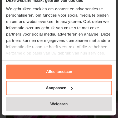
Deze website maakt gebruik van cookies
aanplanten en vermeng het met de aanwezige
We gebruiken cookies om content en advertenties te
grond.
personaliseren, om functies voor social media te bieden
en om ons websiteverkeer te analyseren. Ook delen we
informatie over uw gebruik van onze site met onze
partners voor social media, adverteren en analyse. Deze
partners kunnen deze gegevens combineren met andere
Rhododendron yakushimanum
informatie die u aan ze heeft verstrekt of die ze hebben
'Dreamland' snoeien en
verzameld op basis van uw gebruik van hun services.
onderhouden
Lees meer
Strooi in het voorjaar nog eens extra tuinturf
rondom de plantvoet van de plant. Een
Alles toestaan
Rododendron heeft weinig onderhoud nodig. De
Gerelateerde producten
eerste tien tot vijftien jaar hoeft er haast niet
Aanpassen
gesnoeid te worden. Daarna is het ook niet echt
nodig, maar voor de vorm en om oud hout te
Weigeren
verwijderen, kan er na de bloei in juli gesnoeid
worden.