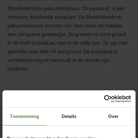
Rhododendron yakushimanum 'Dreamland' is een
lichtroze, bloeiende tuinplant. De Rhododendron
yakushimanum soorten zijn heel sterk en hebben
een compacte groeiwijze. Ze groeien in zure grond
in de (half-)schaduw; niet in de volle zon. Ze zijn niet
geschikt voor klei- of lössgrond. De tuinplant is
vorstbestendig en behoudt in de winter zijn
bladeren.
Standplaats Rhododendron
yakushimanum 'Dreamland'
Toestemming
Details
Over
De Rododendron geeft de voorkeur aan een plaats
in de (half)schaduw in een vochtige, humusrijke,
zurige bodem. Gebruik daarom ruim
tuinturf
bij het