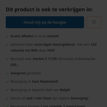
Dit product is ook te verkrijgen in:
Houd mij op de hoogte
Gratis afhalen
in onze
winkel
!
Geleverd door
onze eigen bezorgdienst
, met een
C02
reductie tot 90%
door
HVO
Bezorgd voor
slechts € 17,95
! Minimale orderwaarde
€50,-
Aangroei
garantie!
Bezorging in
heel Nederland!
Bezorging in beperkt deel van
België
Keuze uit
wel / niet thuis
zijn tijdens
bezorging
!
Bezorging binnen
2 tot uiterlijk 7 werkdagen
!