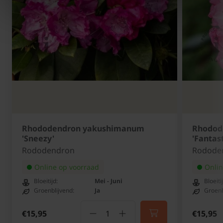
Rhododendron yakushimanum
Rhodod
'Sneezy'
'Fantast
Rododendron
Rodode
Online op voorraad
Onlin
Bloeitijd:
Mei - Juni
Bloeiti
Groenblijvend:
Ja
Groenb
€15,95
€15,95