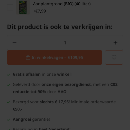
Aanplantgrond (BIO) (40 liter)
+€7,99
Dit product is ook te verkrijgen in:
In winkelwagen -
€109,95
Gratis afhalen
in onze
winkel
!
Geleverd door
onze eigen bezorgdienst
, met een
C02
reductie tot 90%
door
HVO
Bezorgd voor
slechts € 17,95
! Minimale orderwaarde
€50,-
Aangroei
garantie!
Bezorging in
heel Nederland!