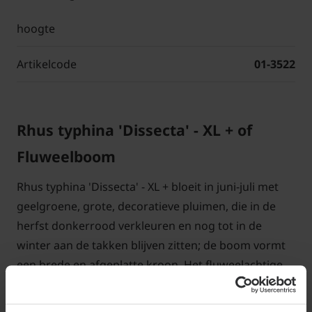
hoogte
Artikelcode
01-3522
Rhus typhina 'Dissecta' - XL
+
of
Fluweelboom
Rhus typhina 'Dissecta' - XL + bloeit in juni-juli met
geelgroene, grote, decoratieve pluimen, die in de
herfst donkerrood verkleuren en nog tot in de
winter aan de takken blijven zitten; de boom vormt
een brede en afgeplatte kroon. Het fluweelachtige
blad van de Rhus typhina 'Dissecta' is zeer diep
ingesneden en lijkt wel wat op varenbladeren. De