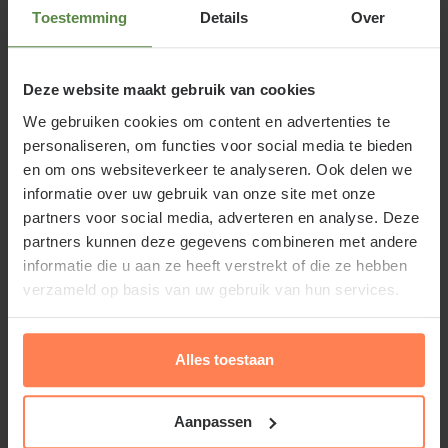
takken zijn behaard en voelen zacht aan wat de
Toestemming
Details
Over
Nederlandse naam Fluweelboom verklaart. Rhus
typhina 'Dissecta' krijgt in de herfst oranjerode
Deze website maakt gebruik van cookies
bladeren, die daarna afvallen en is goed
We gebruiken cookies om content en advertenties te
vorstbestendig.
personaliseren, om functies voor social media te bieden
en om ons websiteverkeer te analyseren. Ook delen we
informatie over uw gebruik van onze site met onze
partners voor social media, adverteren en analyse. Deze
partners kunnen deze gegevens combineren met andere
Standplaats Rhus typhina 'Dissecta'
informatie die u aan ze heeft verstrekt of die ze hebben
verzameld op basis van uw gebruik van hun services.
Deze tuinplant staat het liefst op een beschutte
plaats in de zon of halfschaduw in een licht vochtige,
humusrijke bodem en stelt weinig eisen aan de
Alles toestaan
grondsoort.
Aanpassen
Lees meer