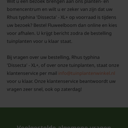
Voor alle grote planten in de XL+ serie
klik hier
Wilt u een bezoek brengen aan ons planten- en
bomencentrum en wilt u er zeker van zijn dat uw
Rhus typhina 'Dissecta' - XL+ op voorraad is tijdens
uw bezoek? Bestel Fluweelboom dan online en kies
voor afhalen. U krijgt bericht zodra de bestelling
tuinplanten voor u klaar staat.
Bij vragen over uw bestelling, Rhus typhina
'Dissecta' - XL+, of over onze tuinplanten, staat onze
klantenservice per mail
info@tuinplantenwinkel.nl
voor u klaar. Onze klantenservice beantwoordt uw
vragen zeer snel, ook op zaterdag!
Veelgestelde algemene vragen