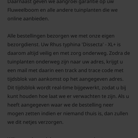
Daarnaast geven we aangroei garantie op uw
Fluweelboom en alle andere tuinplanten die we
'Dissecta'
online aanbieden.
Het blad van deze plant verkleurt in het najaar. De
kleuren op de foto geven een indicatie van deze
Alle bestellingen bezorgen we met onze eigen
verkleuring. De exacte verkleuring is afhankelijk van
bezorgdienst. Uw Rhus typhina 'Dissecta' - XL+ is
de standplaats en het weer en kan per jaar
daarom altijd veilig en met zorg onderweg. Zodra de
verschillen. Het is dus niet zeker of u de verkleuring
tuinplanten onderweg zijn naar uw adres, krijgt u
zoals deze gefotografeerd is, ook terugziet in uw
een mail met daarin een track and trace code met
tuin. Aan de kleuren die op deze foto zichtbaar zijn,
tijdsblok van aankomst op het aangegeven adres.
kunnen geen rechten worden ontleent.
Dit tijdsblok wordt real-time bijgewerkt, zodat u bij
kunt houden hoe laat we er verwachten te zijn. Als u
heeft aangegeven waar we de bestelling neer
mogen zetten indien er niemand thuis is, dan zullen
we dit netjes verzorgen.