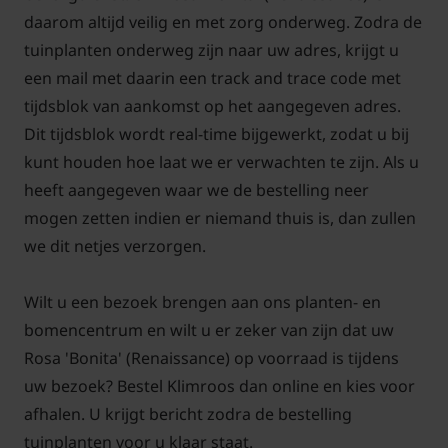
daarom altijd veilig en met zorg onderweg. Zodra de
Rosa 'Bonita' (Renaissance) snoeien
tuinplanten onderweg zijn naar uw adres, krijgt u
en onderhouden
een mail met daarin een track and trace code met
tijdsblok van aankomst op het aangegeven adres.
Onderhoud van klimrozen vergt een andere aanpak
Dit tijdsblok wordt real-time bijgewerkt, zodat u bij
dan bij de andere rozenplanten. Het is niet moeilijk.
kunt houden hoe laat we er verwachten te zijn. Als u
Iedereen kan elk jaar weer genieten van mooie
heeft aangegeven waar we de bestelling neer
gezonde planten die de hele zomer de meest
mogen zetten indien er niemand thuis is, dan zullen
prachtige bloemen geven. Om u hierbij te helpen,
we dit netjes verzorgen.
hebben we op Tuinplantenwinkel.nl een artikel
geschreven met tips over het onderhoud en snoeien
Wilt u een bezoek brengen aan ons planten- en
van klimrozen. Met behulp van foto's en
bomencentrum en wilt u er zeker van zijn dat uw
pictogrammen leggen we het snoeien en
Rosa 'Bonita' (Renaissance) op voorraad is tijdens
onderhoud duidelijk uit. Als u deze tips opvolgt, kunt
uw bezoek? Bestel Klimroos dan online en kies voor
u jaren genieten van uw nieuwe aanwinst!
afhalen. U krijgt bericht zodra de bestelling
tuinplanten voor u klaar staat.