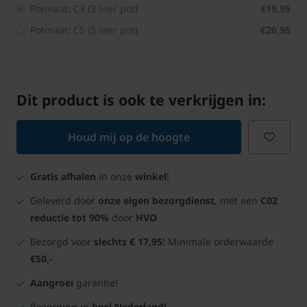
Potmaat: C3 (3 liter pot)
€19,95
Potmaat: C5 (5 liter pot)
€26,95
Dit product is ook te verkrijgen in:
Houd mij op de hoogte
Gratis afhalen
in onze
winkel
!
Geleverd door
onze eigen bezorgdienst
, met een
C02
reductie tot 90%
door
HVO
Bezorgd voor
slechts € 17,95
! Minimale orderwaarde
€50,-
Aangroei
garantie!
Bezorging in
heel Nederland!