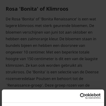
Rosa 'Bonita' of Klimroos
De Rosa 'Bonita' of 'Bonita Renaissance' is een wat
lagere klimroos met sterk geurende bloemen. De
bloemen verschijnen van juni tot aan oktober en
hebben een zalmoranje kleur. De bloemen staan in
bundels bijeen en hebben een doorsnee van
ongeveer 10 centimer. Met een beperkte totale
hoogte van 150 centimeter is dit een van de laagste
klimrozen. Ze kan ook worden gebruikt als
struikroos. De 'Bonita' is een selectie van de Deense
rozenveredelaar Poulsen en behoort tot de
'Renaissance-groep'. Deze groep rozen van de
veredelaar Poulsen produceren sterk gevulde en rijk
geurende rozen die wat hun vorm betreft lijken op
antieke rozen. Het grote voordeel van deze