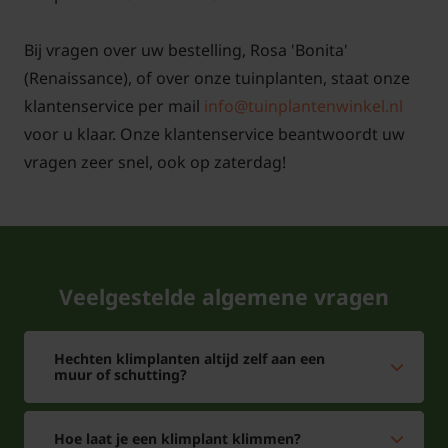
Bij vragen over uw bestelling, Rosa 'Bonita'
Potmaat en maatvoering
(Renaissance), of over onze tuinplanten, staat onze
klantenservice per mail
info@tuinplantenwinkel.nl
voor u klaar. Onze klantenservice beantwoordt uw
Afmetingen pot
Geleverde
Potmaat
vragen zeer snel, ook op zaterdag!
(indicatie)*
hoogte**
C3
14x14 cm, 3 liter
60/80 cm
C5
18x18 cm, 5 liter
60/80 cm
Veelgestelde algemene vragen
* De pot kan soms in vorm afwijken, bijvoorbeeld
een wat meer vierkante pot dan rond.
Hechten klimplanten altijd zelf aan een
muur of schutting?
** Afhankelijk van het seizoen kan de maatvoering
licht afwijken (in de winter worden de planten terug
Hoe laat je een klimplant klimmen?