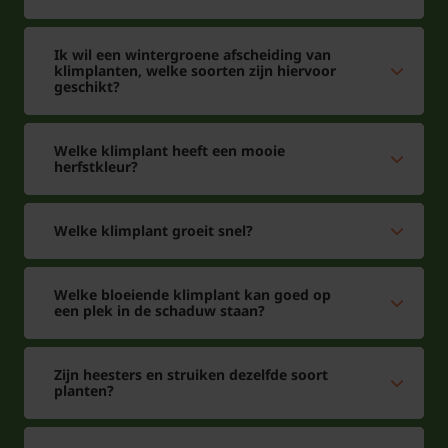
gesnoeid)
Ik wil een wintergroene afscheiding van
klimplanten, welke soorten zijn hiervoor
geschikt?
Voor snoei- en onderhoudstips voor de klimroos
Welke klimplant heeft een mooie
herfstkleur?
'Bonita'
klik hier!
Welke klimplant groeit snel?
Welke bloeiende klimplant kan goed op
een plek in de schaduw staan?
Zijn heesters en struiken dezelfde soort
planten?