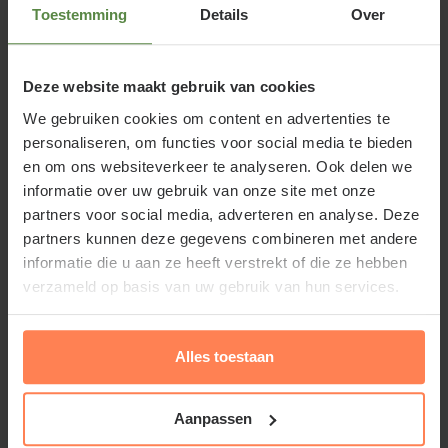
Toestemming
Details
Over
Renaissance-rozen is dat ze doorbloeiend zijn. In
Engeland wordt deze Rosa 'Bonita' verhandeld
onder de 'The St. Edmund's Rose'.
Deze website maakt gebruik van cookies
We gebruiken cookies om content en advertenties te
Klimrozen zijn geweldige tuinplanten om
personaliseren, om functies voor social media te bieden
bijvoorbeeld een pergola of oud schuurtje mee te
en om ons websiteverkeer te analyseren. Ook delen we
laten begroeien. Ook tegen een schutting kan een
informatie over uw gebruik van onze site met onze
partners voor social media, adverteren en analyse. Deze
klimroos prima zijn weg vinden. Help de klimroos
partners kunnen deze gegevens combineren met andere
altijd met klimmen, hij hecht zichzelf namelijk niet.
informatie die u aan ze heeft verstrekt of die ze hebben
Een klimroos vraagt niet veel ruimte in uw tuin. Aan
verzameld op basis van uw gebruik van hun services.
Lees meer
een klein stukje grond (losse aarde) heeft hij al
genoeg om zich te kunnen ontwikkelen tot een
Alles toestaan
weelderige klimplant. Zorg er wel voor dat de grond
Waarom Rosa 'Bonita' (Renaissance)
voldoende diep is losgemaakt. We bieden een ruim
kopen of Klimroos kopen bij
assortiment klimrozen aan op Tuinplantenwinkel.nl
Aanpassen