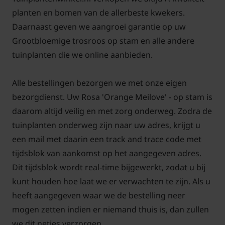
nodig als struikrozen. Met behulp van foto's en
planten en bomen van de allerbeste kwekers.
pictogrammen leggen we het snoeien en
Daarnaast geven we aangroei garantie op uw
onderhoud duidelijk uit. Als u deze tips opvolgt, kunt
Grootbloemige trosroos op stam en alle andere
u jaren genieten van uw nieuwe aanwinst!
tuinplanten die we online aanbieden.
Alle bestellingen bezorgen we met onze eigen
bezorgdienst. Uw Rosa 'Orange Meilove' - op stam is
Let op: de stamhoogte kan iets afwijken, zo'n 5-
daarom altijd veilig en met zorg onderweg. Zodra de
10cm maximaal.
tuinplanten onderweg zijn naar uw adres, krijgt u
een mail met daarin een track and trace code met
tijdsblok van aankomst op het aangegeven adres.
Dit tijdsblok wordt real-time bijgewerkt, zodat u bij
Voor snoei- en onderhoudstips voor de stamroos
kunt houden hoe laat we er verwachten te zijn. Als u
'Orange Meilove'
klik hier!
heeft aangegeven waar we de bestelling neer
mogen zetten indien er niemand thuis is, dan zullen
we dit netjes verzorgen.