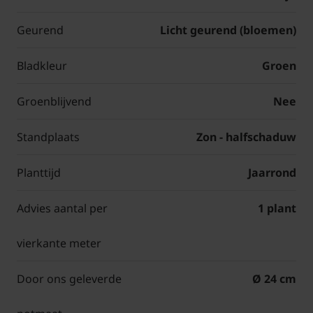
Geurend
Licht geurend (bloemen)
Bladkleur
Groen
Groenblijvend
Nee
Standplaats
Zon - halfschaduw
Planttijd
Jaarrond
Advies aantal per
1 plant
vierkante meter
Door ons geleverde
Ø 24 cm