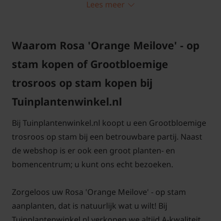
Lees meer
dan is er de roos op stam. We bieden een ruim
assortiment stamrozen in verschillende
stamhoogtes aan, zodat er voor elke plek een
Waarom Rosa 'Orange Meilove' - op
geschikte variant bestaat.
stam kopen of Grootbloemige
trosroos op stam kopen bij
Rosa 'Orange Meilove' snoeien en
Tuinplantenwinkel.nl
onderhouden
Bij Tuinplantenwinkel.nl koopt u een Grootbloemige
Onderhoud van rozen lijkt moeilijk maar is het zeker
trosroos op stam bij een betrouwbare partij. Naast
niet. Iedereen kan elk jaar weer genieten van mooie
de webshop is er ook een groot planten- en
gezonde planten die de hele zomer de meest
bomencentrum; u kunt ons echt bezoeken.
prachtige bloemen geven. Om u hierbij te helpen,
hebben we op Tuinplantenwinkel.nl een artikel
Zorgeloos uw Rosa 'Orange Meilove' - op stam
geschreven met tips over het onderhoud en snoeien
aanplanten, dat is natuurlijk wat u wilt! Bij
van rozen. Stamrozen hebben hetzelfde onderhoud
Tuinplantenwinkel.nl verkopen we altijd A-kwaliteit