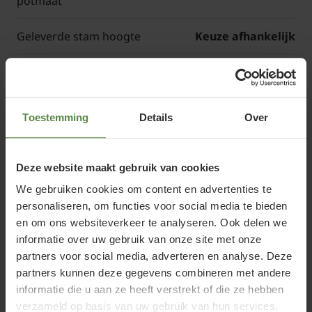
potmaat
Geleverde stam hoogte
Keuze afhankelijk
Artikelcode
41R09A-2847
Toestemming
Details
Over
Rosa 'Orange Meilove' of Stamroos
De Rosa 'Orange Meilove' op stam is wederom een
Deze website maakt gebruik van cookies
ijzersterke selectie van rozenveredelaar Meilland.
We gebruiken cookies om content en advertenties te
Deze oranje variant kenmerkt zich door zeer sterk
personaliseren, om functies voor social media te bieden
en om ons websiteverkeer te analyseren. Ook delen we
gevulde bloemen. De nieuwe scheuten van de plant
informatie over uw gebruik van onze site met onze
hebben een rode gloed. De bloemen verkleuren van
partners voor social media, adverteren en analyse. Deze
oranje naar zalmoranje bij het verouderen. De Rosa
partners kunnen deze gegevens combineren met andere
'Orange Meilove' is een doorbloeiende rozensoort:
informatie die u aan ze heeft verstrekt of die ze hebben
de bloei duurt van juni tot aan oktober. De groei is
verzameld op basis van uw gebruik van hun services.