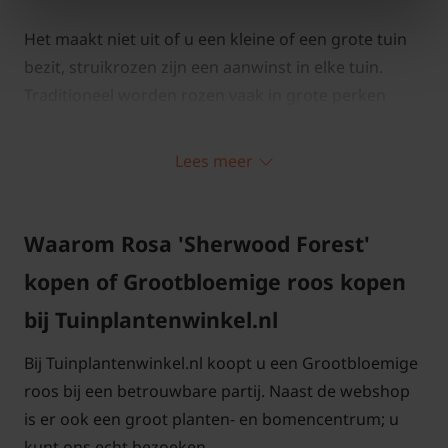
Het maakt niet uit of u een kleine of een grote tuin
bezit, struikrozen zijn een aanwinst in elke tuin.
Traditioneel worden rozen vaak in grote perken
gezet (vandaar de naam perkroos of perkrozen). De
laatste jaren zie je steeds vaker dat de roos als
Lees meer
solitair of in een klein groepje wordt aangeplant.
Door de meest prachtige kleuren is een roos heel
mooi te combineren met andere tuinplanten.
Waarom Rosa 'Sherwood Forest'
kopen of Grootbloemige roos kopen
bij Tuinplantenwinkel.nl
Standplaats Rosa 'Sherwood Forest'
Bij Tuinplantenwinkel.nl koopt u een Grootbloemige
De ideale standplaats voor een roos is in de volle
roos bij een betrouwbare partij. Naast de webshop
zon. Het voordeel van deze standplaats is dat de
is er ook een groot planten- en bomencentrum; u
roos na een regenperiode snel opdroogt waardoor
kunt ons echt bezoeken.