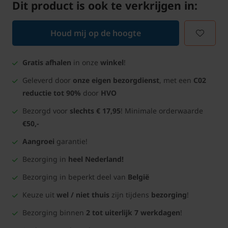
Dit product is ook te verkrijgen in:
Houd mij op de hoogte
Gratis afhalen
in onze
winkel
!
Geleverd door
onze eigen bezorgdienst
, met een
C02
reductie tot 90%
door
HVO
Bezorgd voor
slechts € 17,95
! Minimale orderwaarde
€50,-
Aangroei
garantie!
Bezorging in
heel Nederland!
Bezorging in beperkt deel van
België
Keuze uit
wel / niet thuis
zijn tijdens
bezorging
!
Bezorging binnen
2 tot uiterlijk 7 werkdagen
!