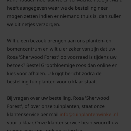
hebben we op Tuinplantenwinkel.nl een artikel
heeft aangegeven waar we de bestelling neer
geschreven met tips over het onderhoud en snoeien
mogen zetten indien er niemand thuis is, dan zullen
van struikrozen. Met behulp van foto's en
we dit netjes verzorgen.
pictogrammen leggen we het snoeien en
onderhoud duidelijk uit. Als u deze tips opvolgt, kunt
Wilt u een bezoek brengen aan ons planten- en
u jaren genieten van uw nieuwe aanwinst!
bomencentrum en wilt u er zeker van zijn dat uw
Rosa 'Sherwood Forest' op voorraad is tijdens uw
Voor snoei- en onderhoudstips voor de struikroos
bezoek? Bestel Grootbloemige roos dan online en
'Sherwood Forest'
klik hier!
kies voor afhalen. U krijgt bericht zodra de
bestelling tuinplanten voor u klaar staat.
Bij vragen over uw bestelling, Rosa 'Sherwood
Forest', of over onze tuinplanten, staat onze
klantenservice per mail
info@tuinplantenwinkel.nl
voor u klaar. Onze klantenservice beantwoordt uw
vragen zeer snel, ook op zaterdag!