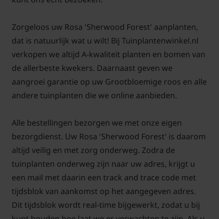
het blad minder snel kans heeft op infecties. De
bloemen komen ook beter tot ontwikkeling en de
Zorgeloos uw Rosa 'Sherwood Forest' aanplanten,
roos zal ook meer bloemknoppen maken. Stel dat u
dat is natuurlijk wat u wilt! Bij Tuinplantenwinkel.nl
een roos in de halfschaduw zet gaat dat meestal ook
verkopen we altijd A-kwaliteit planten en bomen van
goed, maar volledig in de schaduw aanplanten is
de allerbeste kwekers. Daarnaast geven we
niet gewenst.
aangroei garantie op uw Grootbloemige roos en alle
andere tuinplanten die we online aanbieden.
Alle bestellingen bezorgen we met onze eigen
Rosa 'Sherwood Forest' snoeien en
bezorgdienst. Uw Rosa 'Sherwood Forest' is daarom
onderhouden
altijd veilig en met zorg onderweg. Zodra de
tuinplanten onderweg zijn naar uw adres, krijgt u
Onderhoud van rozen lijkt moeilijk maar is het zeker
een mail met daarin een track and trace code met
niet. Iedereen kan elk jaar weer genieten van mooie
tijdsblok van aankomst op het aangegeven adres.
gezonde planten die de hele zomer de meest
Dit tijdsblok wordt real-time bijgewerkt, zodat u bij
prachtige bloemen geven. Om u hierbij te helpen,
kunt houden hoe laat we er verwachten te zijn. Als u