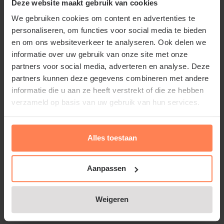
Deze website maakt gebruik van cookies
roos met een prachtig van wit naar zachtgeel
verlopende bloem. De bloemen van deze struikroos
We gebruiken cookies om content en advertenties te
personaliseren, om functies voor social media te bieden
geuren aangenaam en zijn ook prima bruikbaar als
en om ons websiteverkeer te analyseren. Ook delen we
snijroos. De bloemen zijn sterk gevuld en
informatie over uw gebruik van onze site met onze
verschijnen van juni tot aan oktober. De 'Sherwood
partners voor social media, adverteren en analyse. Deze
Forest' is een doorbloeiende roos. Het blad is goed
partners kunnen deze gegevens combineren met andere
bestand tegen rozenziektes. In totaal bereikt deze
informatie die u aan ze heeft verstrekt of die ze hebben
rozensoort een hoogte van ongeveer 80 centimeter.
verzameld op basis van uw gebruik van hun services.
Snoei de struikroos in maart terug tot een hoogte
van ongeveer 15 centimeter. De Rosa 'Sherwood
Alles toestaan
Forest' is een selectie van de veredelaar Harkness
(Harknessroos / Harknessrozen). In Engeland geniet
Aanpassen
deze roos bekendheid met de naam Rosa 'Caroline
Victoria'. Een synoniem voor deze roos is de of Rosa
Weigeren
'Harprior'. De roos behoort tot de zogenaamde
theehybride / theehybriden rozen.