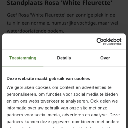
Standplaats Rosa 'White Fleurette'
Geef Rosa 'White Fleurette' een zonnige plek in de
tuin in een normale, humusrijke vochtige, maar wel
waterdoorlatende bodem.
Toestemming
Details
Over
Rosa 'White Fleurette' snoeien en
onderhouden
Deze website maakt gebruik van cookies
We gebruiken cookies om content en advertenties te
In de groeiperiode Rosa 'White Fleurette' regelmatig
personaliseren, om functies voor social media te bieden
bijmesten, zodat er steeds nieuwe bloemen kunnen
en om ons websiteverkeer te analyseren. Ook delen we
worden aangemaakt. Knip voor de winter de
informatie over uw gebruik van onze site met onze
uitgebloeide bloemen weg. Eind maart terugsnoeien
partners voor social media, adverteren en analyse. Deze
op ongeveer 25 cm boven het tweede oog en wilde
partners kunnen deze gegevens combineren met andere
Lees meer