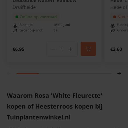
Leucothoe walteri 'Rainbow'
Hebe '
Druifheide
Hebe of
Online op voorraad
Niet 
Bloeitijd:
Mei - Juni
Bloeiti
Groenblijvend:
Ja
Groenb
€6,95
€2,60
Waarom Rosa 'White Fleurette'
kopen of Heesterroos kopen bij
Tuinplantenwinkel.nl