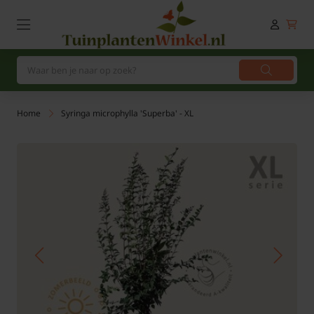
Home
Syringa microphylla 'Superba' - XL