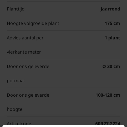
Planttijd
Jaarrond
Hoogte volgroeide plant
175 cm
Advies aantal per
1 plant
vierkante meter
Door ons geleverde
Ø 30 cm
potmaat
Door ons geleverde
100-120 cm
hoogte
Artikelcode
60R27-2224