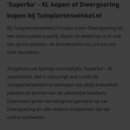
mag en doe je het beste in de winter of direct na de
'Superba' - XL kopen of Dwergsering
eerste bloei. Geef in het voorjaar de Dwergsering
kopen bij Tuinplantenwinkel.nl
eventueel wat organische mest.
Bij Tuinplantenwinkel.nl koopt u een Dwergsering bij
Voor alle grote planten in de XL-serie
klik hier
een betrouwbare partij. Naast de webshop is er ook
een groot planten- en bomencentrum; u kunt ons
echt bezoeken.
Zorgeloos uw Syringa microphylla 'Superba' - XL
aanplanten, dat is natuurlijk wat u wilt! Bij
Tuinplantenwinkel.nl verkopen we altijd A-kwaliteit
planten en bomen van de allerbeste kwekers.
Daarnaast geven we aangroei garantie op uw
Dwergsering en alle andere tuinplanten die we
online aanbieden.