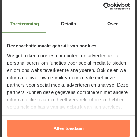
Syringa microphylla 'Superba' of
Toestemming
Details
Over
Dwergsering XL-serie
Deze website maakt gebruik van cookies
Syringa microphylla 'Superba' - XL is een mooie
We gebruiken cookies om content en advertenties te
Dwergsering met kleine trossen lila-roze bloemen in
personaliseren, om functies voor social media te bieden
zowel het voorjaar als de zomer en is hiermee een
en om ons websiteverkeer te analyseren. Ook delen we
van de langstbloeiende seringen. De tuinplant blijft
informatie over uw gebruik van onze site met onze
beduidend lager dan de Syringa vulgaris en is zeker
partners voor social media, adverteren en analyse. Deze
partners kunnen deze gegevens combineren met andere
geschikt voor de kleinere tuin of in een pot op het
informatie die u aan ze heeft verstrekt of die ze hebben
balkon of terras ( microphylla=kleinbladig). De
verzameld op basis van uw gebruik van hun services.
tuinplant is goed winterhard en verliest in de herfst
zijn bladeren.
Alles toestaan