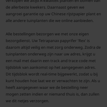
verkopen we altijd A-kwaliteit planten en bomen van
unieke uiterlijk en betrouwbare winterhardheid is de
de allerbeste kwekers. Daarnaast geven we
Tetrapanax papyrifer ‘Rex’ een blikbanger in de tuin.
aangroei garantie op uw Chinese rijstpapier plant en
alle andere tuinplanten die we online aanbieden.
Of je nu op zoek bent naar een solitairplant voor een
ruimtelijke tuin of een opvallende kuipplant voor op
Alle bestellingen bezorgen we met onze eigen
het terras, de Tetrapanax papyrifer ‘Rex’ is een
bezorgdienst. Uw Tetrapanax papyrifer 'Rex' is
uitstekende keuze. Met de juiste verzorging en een
daarom altijd veilig en met zorg onderweg. Zodra de
goede standplaats geniet je jarenlang van deze
tuinplanten onderweg zijn naar uw adres, krijgt u
bijzondere plant, die elke tuin voorziet van een
een mail met daarin een track and trace code met
vleugje tropische flair.
tijdsblok van aankomst op het aangegeven adres.
Dit tijdsblok wordt real-time bijgewerkt, zodat u bij
Standplaats en exotische uitstraling
kunt houden hoe laat we er verwachten te zijn. Als u
Tetrapanax papyrifer ‘Rex’
heeft aangegeven waar we de bestelling neer
De Chinese rijstpapierplant staat graag op een
mogen zetten indien er niemand thuis is, dan zullen
beschutte plaats in zon tot lichte halfschaduw. Een
we dit netjes verzorgen.
plek uit de harde wind is belangrijk, omdat de grote