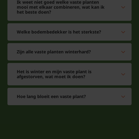
afgestoken om de plant in toom te houden.
Ik weet niet goed welke vaste planten
mooi met elkaar combineren, wat kan ik
het beste doen?
De Chinese rijstpapierplant kan met worteluitlopers
nieuwe scheuten vormen. Komt Tetrapanax op
Welke bodembedekker is het sterkste?
plaatsen op waar dat niet gewenst is, dan de jonge
scheuten met een spade wegsteken. Met een
Zijn alle vaste planten winterhard?
beschutte standplaats en een beetje zorg rond de
winterperiode blijft Tetrapanax papyrifer ‘Rex’
jarenlang een indrukwekkende, architectonische
Het is winter en mijn vaste plant is
afgestorven, wat moet ik doen?
blikvanger in de tuin.
Hoe lang bloeit een vaste plant?