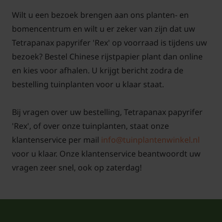
bladeren snel kunnen scheuren bij sterke wind.
Wilt u een bezoek brengen aan ons planten- en
Tetrapanax ‘Rex’ geeft de voorkeur aan een
bomencentrum en wilt u er zeker van zijn dat uw
vruchtbare, humusrijke bodem die vochtig mag
Tetrapanax papyrifer 'Rex' op voorraad is tijdens uw
blijven maar wel goed doorlatend is. Zo hebben de
bezoek? Bestel Chinese rijstpapier plant dan online
wortels voldoende vocht, zonder dat de grond
en kies voor afhalen. U krijgt bericht zodra de
drassig wordt.
bestelling tuinplanten voor u klaar staat.
Meng bij het planten de aarde rond de kluit met een
Bij vragen over uw bestelling, Tetrapanax papyrifer
goede aanplantgrond. Zet Tetrapanax papyrifer ‘Rex’
'Rex', of over onze tuinplanten, staat onze
even diep als in de pot, druk de grond licht aan en
klantenservice per mail
info@tuinplantenwinkel.nl
geef royaal water. Voor een optimale uitstraling
voor u klaar. Onze klantenservice beantwoordt uw
wordt een aantal van 1 tot 2 planten per vierkante
vragen zeer snel, ook op zaterdag!
meter aanbevolen. Houd er rekening mee dat
sommige leveranciers een minimale
bestelhoeveelheid (aantal) van 12 planten hanteren.
In het eerste jaar na aanplant is het verstandig