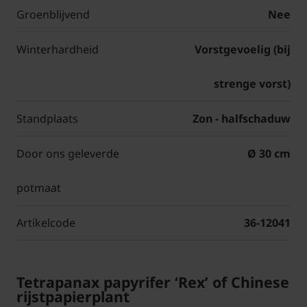
Groenblijvend
Nee
Winterhardheid
Vorstgevoelig (bij
strenge vorst)
Standplaats
Zon - halfschaduw
Door ons geleverde
Ø 30 cm
potmaat
Artikelcode
36-12041
Tetrapanax papyrifer ‘Rex’ of Chinese
rijstpapierplant