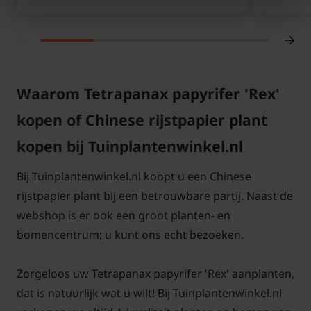
Deze kuipplant voelt zich het beste thuis op een plek
in halfschaduw of schaduw, waar hij voldoende
ruimte heeft om uit te groeien tot een
Waarom Tetrapanax papyrifer 'Rex'
indrukwekkende hoogte en breedte van zo’n 3
meter. De groeisnelheid is opvallend: onder goede
kopen of Chinese rijstpapier plant
omstandigheden kan de plant tot een meter per jaar
kopen bij Tuinplantenwinkel.nl
groeien. Een humusrijke, voedzame grond is
essentieel voor een gezonde groei en een uitbundig
Bij Tuinplantenwinkel.nl koopt u een Chinese
blad.
rijstpapier plant bij een betrouwbare partij. Naast de
webshop is er ook een groot planten- en
De bloeiperiode van de Tetrapanax papyrifer ‘Rex’
bomencentrum; u kunt ons echt bezoeken.
valt in de late zomer en het najaar, meestal van
augustus tot december. In deze periode verschijnen
Zorgeloos uw Tetrapanax papyrifer 'Rex' aanplanten,
er opvallende, witte bloemen met een subtiele geur,
dat is natuurlijk wat u wilt! Bij Tuinplantenwinkel.nl
die extra sierwaarde geven aan de plant. Dankzij zijn