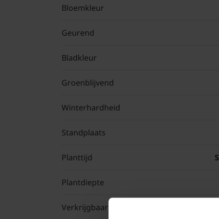
Bloemkleur
Geurend
Bladkleur
Groenblijvend
Winterhardheid
Standplaats
Planttijd
Plantdiepte
Verkrijgbaar