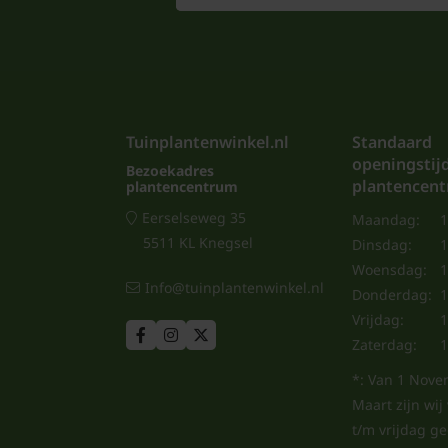
Tuinplantenwinkel.nl
Standaard
openingstij
Bezoekadres
plantencen
plantencentrum
Eerselseweg 35
Maandag:
1
5511 KL Knegsel
Dinsdag:
1
Woensdag:
1
Info@tuinplantenwinkel.nl
Donderdag:
1
Vrijdag:
1
Zaterdag:
1
*: Van 1 Nove
Maart zijn wi
t/m vrijdag g