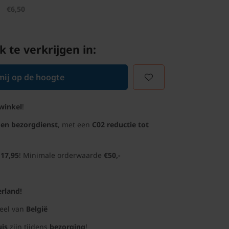
€6,50
k te verkrijgen in:
ij op de hoogte
winkel
!
gen bezorgdienst
, met een
C02 reductie tot
 17,95
! Minimale orderwaarde
€50,-
rland!
deel van
België
uis
zijn tijdens
bezorging
!