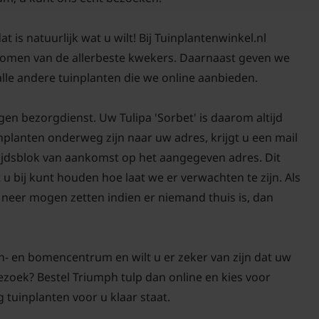
Om de bodem voldoend
bloei van de Tulipa 'Este
t is natuurlijk wat u wilt! Bij Tuinplantenwinkel.nl
raden om elk voorjaar
 bomen van de allerbeste kwekers. Daarnaast geven we
te geven. Dit kan in de
lle andere tuinplanten die we online aanbieden.
Biomest. Verwijder na d
gewas volledig afsterve
en bezorgdienst. Uw Tulipa 'Sorbet' is daarom altijd
worden weer opgenomen
nplanten onderweg zijn naar uw adres, krijgt u een mail
verwilderen nauwelijks
tijdsblok van aankomst op het aangegeven adres. Dit
standplaats en bij goed
 u bij kunt houden hoe laat we er verwachten te zijn. Als
Zonnig, voedingsrijke g
neer mogen zetten indien er niemand thuis is, dan
belangrijkste pijlers.
n- en bomencentrum en wilt u er zeker van zijn dat uw
bezoek? Bestel Triumph tulp dan online en kies voor
Veelgestelde vra
g tuinplanten voor u klaar staat.
Heeft Tulp 'Sorb