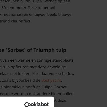
erschijnen bij de Tulipa 'Sorbet' op een
 60 centimeter. Deze tulpenbol
k met narcissen en bijvoorbeeld blauwe
erend kleureffect.
pa 'Sorbet' of Triumph tulp
dt van een warme en zonnige standplaats.
e tuin opfleuren met deze geweldige
elaas niet lukken. Kies daarvoor schaduw
 zoals bijvoorbeeld de
Boshyacint
.
 bloemkleur, hoeft de Tulipa 'Sorbet'
neerd te worden met andere bloembollen.
pje van minimaal 5 bollen komt deze