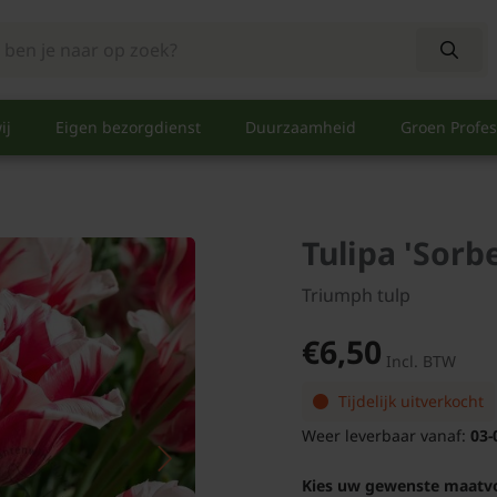
ij
Eigen bezorgdienst
Duurzaamheid
Groen Profes
Tulipa 'Sorbe
Triumph tulp
€6,50
Incl. BTW
Tijdelijk uitverkocht
Weer leverbaar vanaf:
03-
Kies uw gewenste maatv