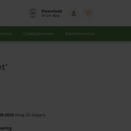
Download
onze app
sional
Cadeaubonnen
Klantenservice
t'
09-2026
(Nog 26 dagen)
oering