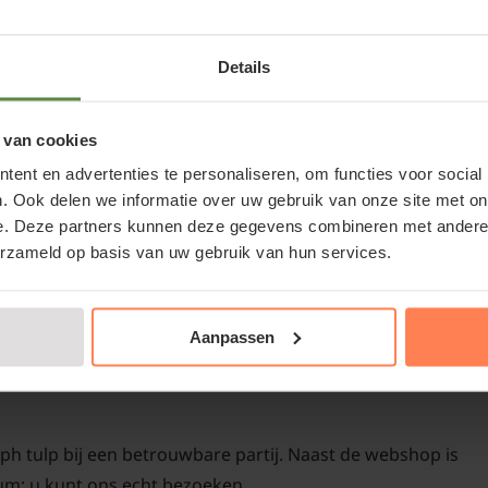
Triumph tulp het beste 
40-60 cm
Details
5-10 cm
Tulipa 'Sorbet' s
11-12 cm
 van cookies
ent en advertenties te personaliseren, om functies voor social
Bloembollen worden in 
Keuze afhankelijk
. Ook delen we informatie over uw gebruik van onze site met on
aangeplant. Let op dat u
e. Deze partners kunnen deze gegevens combineren met andere i
zijn maar een beperkte
36-4269
erzameld op basis van uw gebruik van hun services.
bloembol is ongeveer 1
onderkant van de bloe
dieper gezet worden, d
Aanpassen
of Triumph tulp kopen bij
in de winter en uitdro
ph tulp bij een betrouwbare partij. Naast de webshop is
um; u kunt ons echt bezoeken.