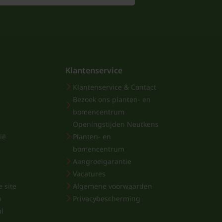
 in april mei.
enbollen planten?
ing van het product. Maar het planten is
duct bevat bloembollen met een bolomtrek
Klantenservice
eg de bollen op een afstand van 5 tot 10
Klantenservice & Contact
angeven diepte. Mix eventueel met een
Bezoek ons planten- en
bomencentrum
Openingstijden Neutkens
ië
Planten- en
bomencentrum
Aangroeigarantie
Vacatures
 site
Algemene voorwaarden
p
Privacybescherming
al