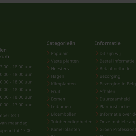
worden. De bloei is vaak
Hoe moet u tulp
Dit staat op de verpakk
niet moeilijk. Het pro
Categorieën
Informatie
den
van 11 12 centimeter. L
Populair
Dit zijn wij
trum
cm in de grond op de a
Vaste planten
Bestel informatie
3.00 - 18.00 uur
andere soort.
Heesters
Betaalmethodes
0.00 - 18.00 uur
Hagen
Bezorging
0.00 - 18.00 uur
Klimplanten
Bezorging in Belg
0.00 - 18.00 uur
Fruit
Afhalen
0.00 - 18.00 uur
Bomen
Duurzaamheid
0.00 - 17.00 uur
Leibomen
Plantinstructies
Bloembollen
Informatie over de
mber tot 1
Tuinbenodigdheden
Onze mobiele ap
j van maandag
Kamerplanten
Groen Profession
eopend tot 17:00