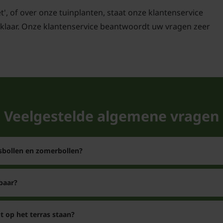
tweekleurige blo
et', of over onze tuinplanten, staat onze klantenservice
Deze tulp zorgt voor ee
klaar. Onze klantenservice beantwoordt uw vragen zeer
inderdaad twee kleurig
tulpen. De bloemen sta
wit/rood van kleur. Tul
Kan de Tulp 'So
met blauwe drui
Veelgestelde algemene vragen
Deze tulp kan zeker me
mix tulpen en narciss
behoort wel tot de enk
rsbollen en zomerbollen?
gemakkelijk met andere
baar?
Wanneer versch
De tulp 'Sorbet' behoor
 op het terras staan?
de klassieke tulpvorm.