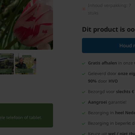
Inhoud verpakking: 7
stuks
Dit product is oo
Houd m
Gratis afhalen
in onze
Geleverd door
onze ei
90%
door
HVO
Bezorgd voor
slechts €
Aangroei
garantie!
Bezorging in
heel Nede
e telefoon of tablet.
Bezorging in beperkt 
Keuze uit
wel / niet th