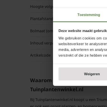
Hoogte volgroeide plant
Toestemming
Plantafstand
Bolmaat (omtrek)
Deze website maakt gebruik
We gebruiken cookies om cont
Inhoud verpakking
websiteverkeer te analyseren
media, adverteren en analys
Artikelcode
verstrekt of die ze hebben v
Weigeren
Waarom Tulipa 'Sorbet' kopen 
Tuinplantenwinkel.nl
Bij Tuinplantenwinkel.nl koopt u een Trium
er ook een groot planten- en bomencentr