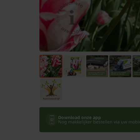
Bomen
Leibomen
Bloembollen
Tuinbenodigdheden
Kamerplanten
Bloempotten
Download onze app
Nog makkelijker bestellen via uw mobiel