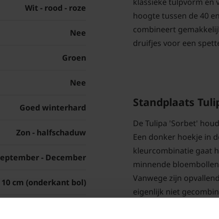
klassieke tulpvorm en v
Wit - rood - roze
hoogte tussen de 40 en
combineert gemakkelij
Nee
druifjes voor een spett
Groen
Nee
Standplaats Tuli
Goed winterhard
De Tulipa 'Sorbet' hou
Zon - halfschaduw
Een donker hoekje in d
kleurcombinatie gaat h
September - December
minnende bloembollen,
Vanwege zijn opvallende
10 cm (onderkant bol)
eigenlijk niet gecombi
Aangeplant in een groe
September - December