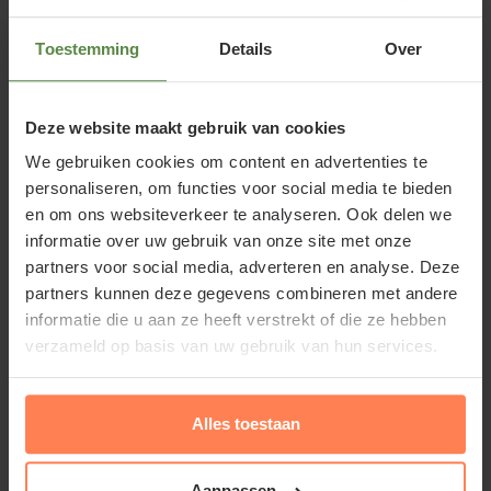
eetgrage vogels.
Toestemming
Details
Over
Deze website maakt gebruik van cookies
Standplaats Vaccinium corymbosum
'Darrow'
We gebruiken cookies om content en advertenties te
personaliseren, om functies voor social media te bieden
Vaccinium corymbosum 'Darrow' staat bij voorkeur
en om ons websiteverkeer te analyseren. Ook delen we
op een zonnige plaats, in een vochthoudende,
informatie over uw gebruik van onze site met onze
enigszins zure bodem; gebruik
tuinturf
bij het
partners voor social media, adverteren en analyse. Deze
partners kunnen deze gegevens combineren met andere
aanplanten om de grond wat zuriger te maken.
informatie die u aan ze heeft verstrekt of die ze hebben
verzameld op basis van uw gebruik van hun services.
Lees meer
Vaccinium corymbosum 'Darrow'
Alles toestaan
snoeien en onderhouden
Waarom Vaccinium corymbosum
Snoei als de tuinplant volgroeid is, in de late winter
Aanpassen