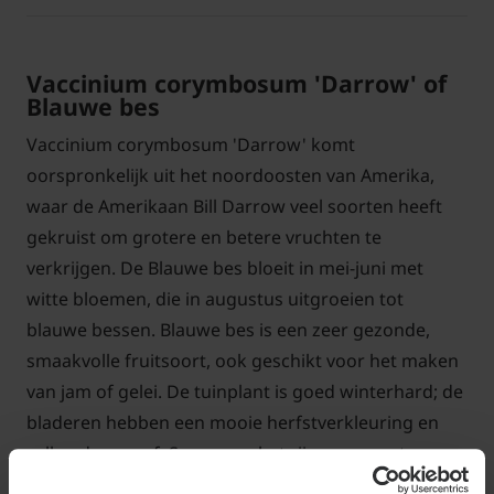
Vaccinium corymbosum 'Darrow' of
Blauwe bes
Vaccinium corymbosum 'Darrow' komt
oorspronkelijk uit het noordoosten van Amerika,
waar de Amerikaan Bill Darrow veel soorten heeft
gekruist om grotere en betere vruchten te
verkrijgen. De Blauwe bes bloeit in mei-juni met
witte bloemen, die in augustus uitgroeien tot
blauwe bessen. Blauwe bes is een zeer gezonde,
smaakvolle fruitsoort, ook geschikt voor het maken
van jam of gelei. De tuinplant is goed winterhard; de
bladeren hebben een mooie herfstverkleuring en
vallen daarna af. Span voor het rijpen een net over
de tuinplant, om de bessen te beschermen tegen