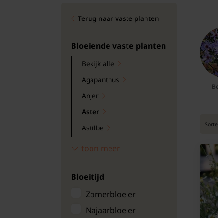
Bomen
Terug naar vaste planten
Leibomen
Bloeiende vaste planten
Bloembollen
Bekijk alle
Agapanthus
Tuinbenodigdheden
Be
Anjer
Kamerplanten
Aster
Sorte
Astilbe
Bloempotten
Calamintha nepeta
toon meer
Coreopsis
Bloeitijd
Crocosmia
Duizendblad
Zomerbloeier
Eupatorium
Najaarbloeier