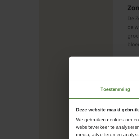
Zonneroosje
Zom
Bijenplanten
De Z
Vlinderplanten
de w
groe
bloe
Vee
Is 
De z
Toestemming
dat 
Zome
verw
Deze website maakt gebruik
kunn
We gebruiken cookies om cont
websiteverkeer te analyseren
Is 
media, adverteren en analys