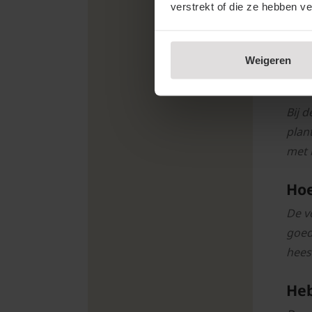
verstrekt of die ze hebben v
De Z
af e
op e
Weigeren
Hoe
Bij 
plan
met 
Hoe
De v
goed
hees
Heb