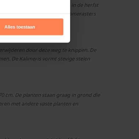
ntergroen. De planten sterven in de herfst
n uit de grond. Zet Asters en Zomerasters
Alles toestaan
erwijderen door deze weg te knippen. De
en. De Kalimeris vormt stevige stelen
0 cm. De planten staan graag in grond die
eren met andere vaste planten en