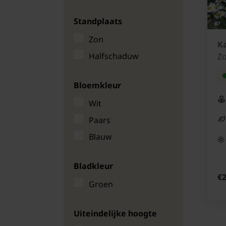
Gaura
Standplaats
Geitenbaard
Zon
Geum
Ka
Halfschaduw
Z
Gipskruid
Helenium
Bloemkleur
Hemerocallis
Wit
Iberis
Paars
IJsbloem
Blauw
Iris
Kniphofia
Bladkleur
Korenbloem
€2
Groen
Lavatera
Liatris spicata
Uiteindelijke hoogte
Longkruid