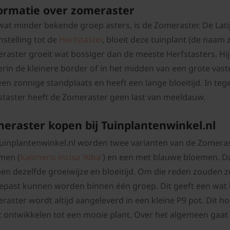
ormatie over zomeraster
wat minder bekende groep asters, is de Zomeraster. De Latij
nstelling tot de
Herfstaster
, bloeit deze tuinplant (de naam
raster groeit wat bossiger dan de meeste Herfstasters. Hij
erin de kleinere border of in het midden van een grote vas
een zonnige standplaats en heeft een lange bloeitijd. In teg
staster heeft de Zomeraster geen last van meeldauw.
eraster kopen bij Tuinplantenwinkel.nl
uinplantenwinkel.nl worden twee varianten van de Zomerast
men (
Kalimeris incisa 'Alba'
) en een met blauwe bloemen. Da
en dezelfde groeiwijze en bloeitijd. Om die reden zouden z
epast kunnen worden binnen één groep. Dit geeft een wat l
raster wordt altijd aangeleverd in een kleine P9 pot. Dit hou
 ontwikkelen tot een mooie plant. Over het algemeen gaat di