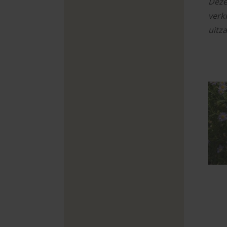
Deze
verk
uitz