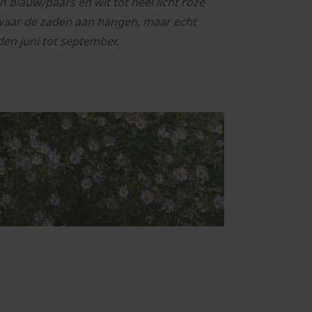
n blauw/paars en wit tot heel licht roze
n waar de zaden aan hangen, maar echt
den juni tot september.