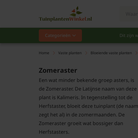
Categorieën
Dit zijn w
Categorieën
Populair
Home
Vaste planten
Bloeiende vaste planten
Vaste planten
Zomeraster
Een wat minder bekende groep asters, is
Heesters
de Zomeraster. De Latijnse naam van deze
plant is Kalimeris. In tegenstelling tot de
Hagen
Herfstaster, bloeit deze tuinplant (de naa
Klimplanten
zegt het al) in de zomermaanden. De
Zomeraster groeit wat bossiger dan
Fruit
Herfstasters.