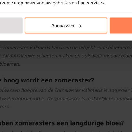
erzameld op basis van uw gebruik van hun services.
omeraster Kalimeris incisa is goed winterhard maar niet wi
n beginnen in het voorjaar, rond maart, weer uit te lopen va
en plek in de tuin in de zon of halfschaduw.
Aanpassen
 moet ik mijn zomeraster snoeien?
de zomeraster Kalimeris kan men de uitgebloeide bloemen v
t zal dan nieuwe scheuten maken en ook weer nieuwe bloem
bloemen.
 hoog wordt een zomeraster?
olwassen hoogte van de Zomeraster Kalimeris is ongeveer 7
 waterdoorlatend is. De zomeraster is makkelijk te combin
ters.
ben zomerasters een langdurige bloei?