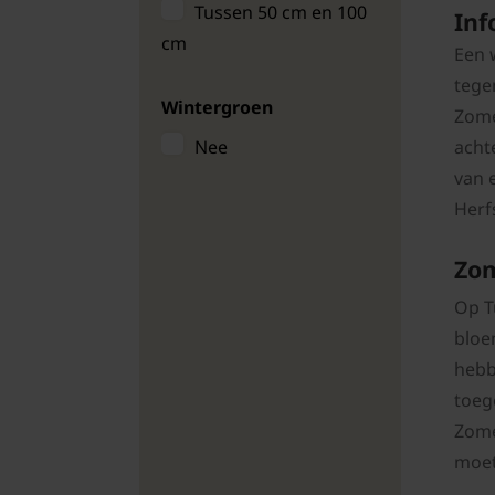
Tussen 50 cm en 100
Inf
Monarda
cm
Een 
Monnikskap
tege
Penstemon
Wintergroen
Zome
Phlomis
acht
Nee
Phlox
van 
Herf
Reigersbek
Ridderspoor
Zom
Scabiosa
Op T
Veronicastrum
bloe
Vingerhoedskruid
hebb
Wolfsmelk
toeg
Zome
Zeeuws knoopje
moet
Zilverkaars