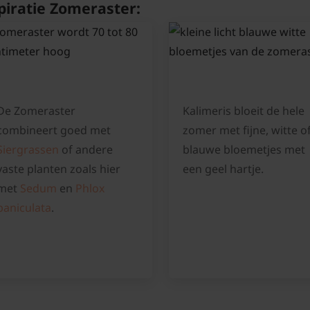
piratie Zomeraster:
De Zomeraster
Kalimeris bloeit de hele
combineert goed met
zomer met fijne, witte o
Siergrassen
of andere
blauwe bloemetjes met
vaste planten zoals hier
een geel hartje.
met
Sedum
en
Phlox
paniculata
.