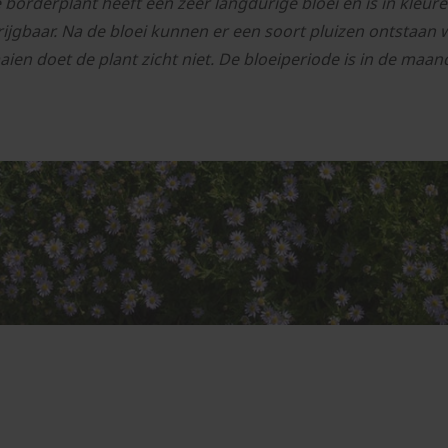
 borderplant heeft een zeer langdurige bloei en is in kleure
rijgbaar. Na de bloei kunnen er een soort pluizen ontstaa
aaien doet de plant zicht niet. De bloeiperiode is in de maan