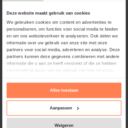
winterbloeiende struik. De tuinplant staat mooi als
solitair. Viburnum 'Eve Price' bloeit al in januari met
Deze website maakt gebruik van cookies
opvallende schermen, bestaande uit rode
We gebruiken cookies om content en advertenties te
bloemknopjes, waaruit de witroze bloemetjes
personaliseren, om functies voor social media te bieden
ontstaan. De Sneeuwbal is vorstgevoelig.
en om ons websiteverkeer te analyseren. Ook delen we
informatie over uw gebruik van onze site met onze
partners voor social media, adverteren en analyse. Deze
Standplaats Viburnum tinus 'Eve
partners kunnen deze gegevens combineren met andere
Price'
informatie die u aan ze heeft verstrekt of die ze hebben
verzameld op basis van uw gebruik van hun services.
Geef de Sneeuwbal een beschutte standplaats in de
zon of halfschaduw op een goed doorlaatbare,
Alles toestaan
lichtzure, humusrijke bodem. Gebruik
turf
bij het
aanplanten en geef elk jaar wat
organische mest
Aanpassen
(bv.
koemestkorrels
) in het voorjaar.
Viburnum tinus 'Eve Price' snoeien
Weigeren