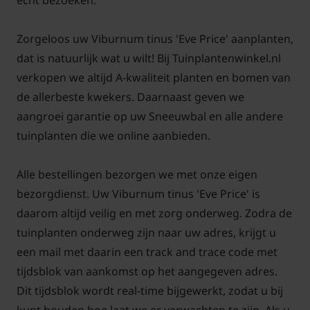
echt bezoeken.
open. De bladkleur is glanzend donkergroen en de
bloemknoppen zijn rozerood van kleur.
Zorgeloos uw Viburnum tinus 'Eve Price' aanplanten,
dat is natuurlijk wat u wilt! Bij Tuinplantenwinkel.nl
Is de wintergroene én
verkopen we altijd A-kwaliteit planten en bomen van
winterbloeiende struik sneeuwbal
de allerbeste kwekers. Daarnaast geven we
winterhard?
aangroei garantie op uw Sneeuwbal en alle andere
Antwoord: De Sneeuwbal, Viburnum tinus 'Eve Price'
tuinplanten die we online aanbieden.
is winterhard maar staat graag op een beschutte
standplaats in de tuin. Het liefst staat deze in de zon
Alle bestellingen bezorgen we met onze eigen
tot halfschaduw en de grond mag licht zuur en
bezorgdienst. Uw Viburnum tinus 'Eve Price' is
humusrijk zijn. Een grond die waterdoorlatend is
daarom altijd veilig en met zorg onderweg. Zodra de
ook een vereiste. Geef tijdens het planten de
tuinplanten onderweg zijn naar uw adres, krijgt u
Viburnum tinus 'Eve Price, Sneeuwbal meteen wat
een mail met daarin een track and trace code met
tuinturf
in het plantgat. Deze groenblijvende
tijdsblok van aankomst op het aangegeven adres.
Sneeuwbal zal in de volle zon meer bloemen aan
Dit tijdsblok wordt real-time bijgewerkt, zodat u bij
maken dan als deze in de schaduw staat.