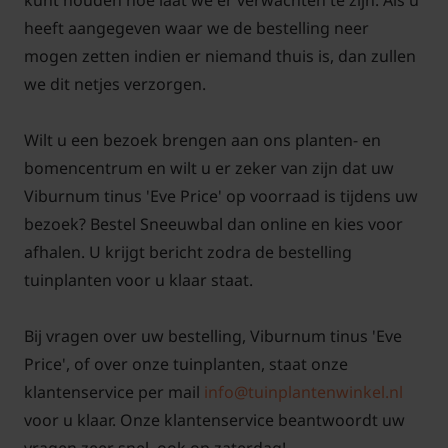
kunt houden hoe laat we er verwachten te zijn. Als u
heeft aangegeven waar we de bestelling neer
De opvallende schermen bestaande
uit rozerode bloemknoppen gaan die
mogen zetten indien er niemand thuis is, dan zullen
in de winter bloeien?
we dit netjes verzorgen.
Antwoord: De Viburnum tinus 'Eve Price' is één van
Wilt u een bezoek brengen aan ons planten- en
de Sneeuwballen die in de winter bloeit. De
bomencentrum en wilt u er zeker van zijn dat uw
bloemknoppen zijn roze rood, als de bloemen open
Viburnum tinus 'Eve Price' op voorraad is tijdens uw
komen zijn deze lichtroze van kleur. De bloemen
bezoek? Bestel Sneeuwbal dan online en kies voor
staan inderdaad in schermen. Deze sierheester staat
afhalen. U krijgt bericht zodra de bestelling
mooi in de tuin als groepsbeplanting maar kan ook
tuinplanten voor u klaar staat.
goed als solitair aangeplant worden. De volwassen
hoogte van de Viburnum tinus 'Eve Price' is
Bij vragen over uw bestelling, Viburnum tinus 'Eve
ongeveer 150 cm. Deze Groenblijvende sneeuwbal
Price', of over onze tuinplanten, staat onze
heeft glanzend blad. De Viburnum tinus 'Eve Price' is
klantenservice per mail
info@tuinplantenwinkel.nl
ook op stam verkrijgbaar. De Viburnum tinus 'Eve
voor u klaar. Onze klantenservice beantwoordt uw
Price' is is een mooie cultivar uit de Sneeuwbal