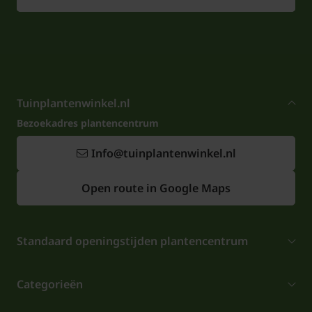
hoogte is 150 cm. Als deze heester in de volle zon
staat moet men er wel rekening mee houden dat
men extra water bij geeft.
Tuinplantenwinkel.nl
Bezoekadres plantencentrum
Info@tuinplantenwinkel.nl
Open route in Google Maps
Standaard openingstijden plantencentrum
Categorieën