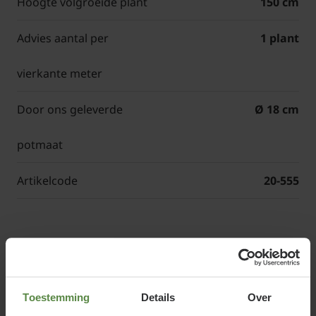
Hoogte volgroeide plant
150 cm
Advies aantal per
1 plant
vierkante meter
Door ons geleverde
Ø 18 cm
potmaat
Artikelcode
20-555
Viburnum tinus 'Eve Price' of
Sneeuwbal
Toestemming
Details
Over
Viburnum tinus 'Eve Price' is een wintergroene én