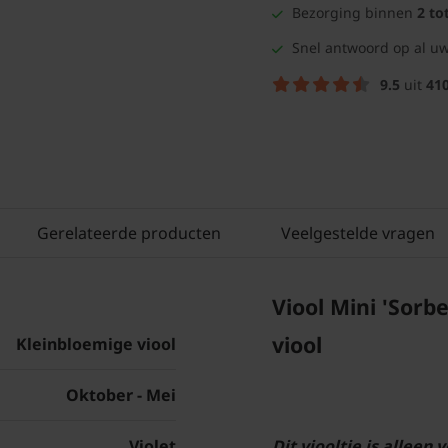
Bezorging binnen
2 to
Snel antwoord op al uw
9.5
uit
41
Gerelateerde producten
Veelgestelde vragen
Viool Mini 'Sorb
viool
Kleinbloemige viool
Oktober - Mei
Violet
Dit viooltje is alleen