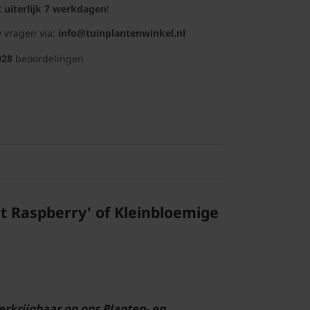
t uiterlijk 7 werkdagen
!
 vragen via:
info@tuinplantenwinkel.nl
028
beoordelingen
et Raspberry' of Kleinbloemige
 verkrijgbaar op ons Planten- en