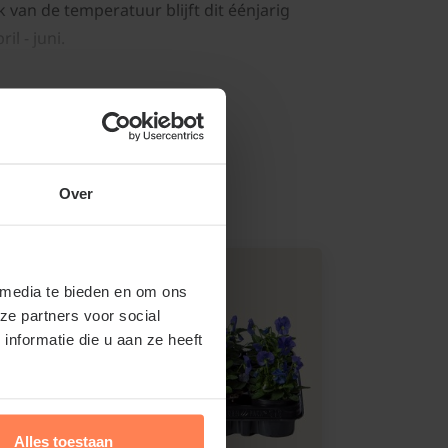
k van de temperatuur blijft dit éénjarig
il - juni.
Lees meer
berry' is een éénjarige
er. Dit miniviooltje bloeit van oktober t/m
Over
en, wordt uiteindelijk ongeveer 10 cm
eur in de zon - halfschaduw.
 media te bieden en om ons
ze partners voor social
nformatie die u aan ze heeft
l Mini 'Sorbet Raspberry'
de zon tot halfschaduw. Zorg dat de grond
terdoorlatend. Gebruik voor het
Alles toestaan