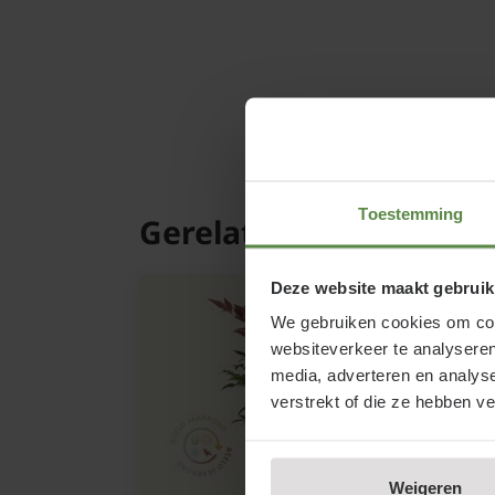
Toestemming
Gerelateerde product
Deze website maakt gebruik
We gebruiken cookies om cont
websiteverkeer te analyseren
media, adverteren en analys
verstrekt of die ze hebben v
Weigeren