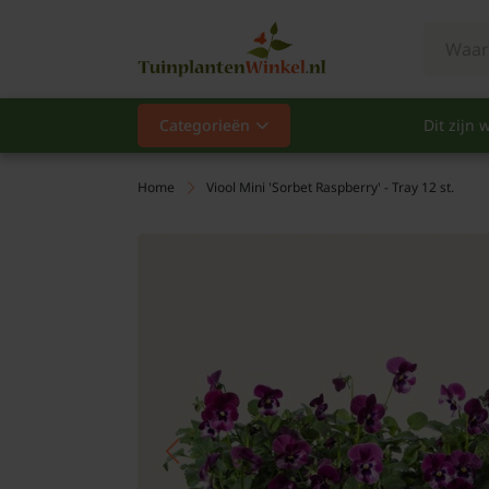
Categorieën
Dit zijn w
Categorieën
Populair
Home
Viool Mini 'Sorbet Raspberry' - Tray 12 st.
Vaste planten
Heesters
Hagen
Klimplanten
Fruit