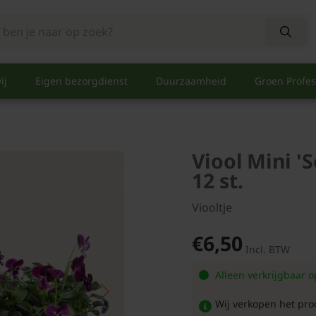
ij
Eigen bezorgdienst
Duurzaamheid
Groen Profes
Viool Mini '
12 st.
Viooltje
€6,50
Incl. BTW
Alleen verkrijgbaar 
Wij verkopen het pro