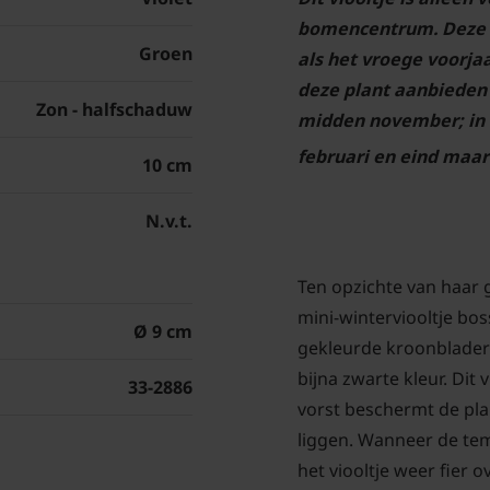
bomencentrum. Deze p
Groen
als het vroege voorja
deze plant aanbieden 
Zon - halfschaduw
midden november; in 
februari en eind maar
10 cm
N.v.t.
Ten opzichte van haar 
mini-winterviooltje boss
Ø 9 cm
gekleurde kroonbladere
bijna zwarte kleur. Dit 
33-2886
vorst beschermt de pla
liggen. Wanneer de tem
het viooltje weer fier o