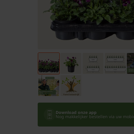
Bomen
Leibomen
Bloembollen
Tuinbenodigdheden
Kamerplanten
Bloempotten
Download onze app
Nog makkelijker bestellen via uw mobiel