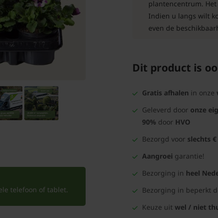
plantencentrum. Het b
Indien u langs wilt 
even de beschikbaarh
Dit product is oo
Gratis afhalen
in onze
Geleverd door
onze ei
90%
door
HVO
Bezorgd voor
slechts €
Aangroei
garantie!
Bezorging in
heel Nede
e telefoon of tablet.
Bezorging in beperkt 
Keuze uit
wel / niet th