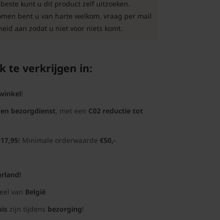
este kunt u dit product zelf uitzoeken.
komen bent u van harte welkom, vraag per mail
eid aan zodat u niet voor niets komt.
k te verkrijgen in:
winkel
!
gen bezorgdienst
, met een
C02 reductie tot
 17,95
! Minimale orderwaarde
€50,-
rland!
deel van
België
uis
zijn tijdens
bezorging
!