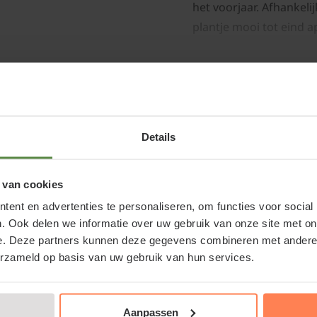
het voorjaar. Afhankelij
plantje mooi tot eind apr
Viool Mini 'Sorbet Rasp
najaars-/voorjaarsbloei
Details
en
mei met violette bloem
hoog en staat bij voork
 van cookies
ent en advertenties te personaliseren, om functies voor social
. Ook delen we informatie over uw gebruik van onze site met on
e. Deze partners kunnen deze gegevens combineren met andere i
Standplaats Vioo
erzameld op basis van uw gebruik van hun services.
Violen staan graag in 
goed los is en goed wa
Aanpassen