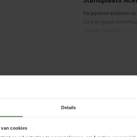
De Japanse esdoorn voe
zure en goed vochthou
planten tuinturf toe te
verzurende werking op
bodem.
en
Acer palmatum 
Acer palmatum hoeft ni
wilt doen, is het goed
Details
of najaar. Snoei absolu
mei.
 van cookies