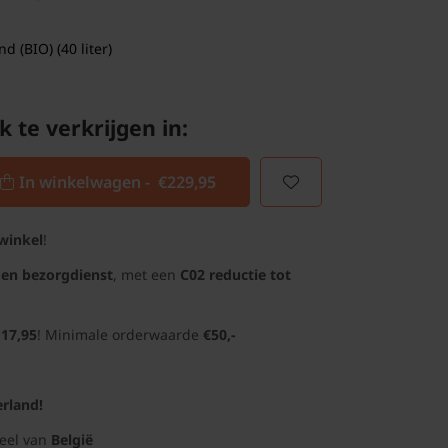
 (BIO) (40 liter)
k te verkrijgen in:
In winkelwagen -
€229,95
winkel
!
gen bezorgdienst
, met een
C02 reductie tot
 17,95
! Minimale orderwaarde
€50,-
rland!
deel van
België