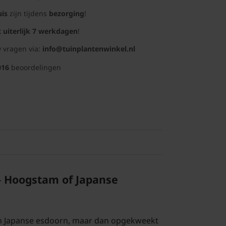
uis
zijn tijdens
bezorging
!
t uiterlijk 7 werkdagen
!
 vragen via:
info@tuinplantenwinkel.nl
016
beoordelingen
 Hoogstam of Japanse
Een Japanse esdoorn, maar dan opgekweekt