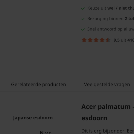
Keuze uit
wel / niet th
Bezorging binnen
2 to
Snel antwoord op al uw
9.5
uit
41
Gerelateerde producten
Veelgestelde vragen
Acer palmatum -
esdoorn
Japanse esdoorn
Dit is erg bijzonder! 
N.v.t.