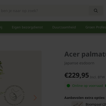
ij
Eigen bezorgdienst
Duurzaamheid
Groen Profes
Acer palmat
Japanse esdoorn
€229,95
Incl. BTW
Online op voorraad
Aanbevolen extra opties:
Boompaal (2