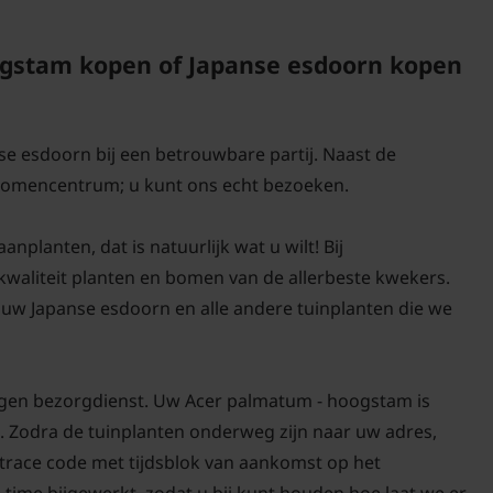
ontleent.
gstam kopen of Japanse esdoorn kopen
se esdoorn bij een betrouwbare partij. Naast de
 bomencentrum; u kunt ons echt bezoeken.
Bomen van tuinplanten
kan omdat we al onze
lanten, dat is natuurlijk wat u wilt! Bij
herfst, winter, lente 
-kwaliteit planten en bomen van de allerbeste kwekers.
aangroeigarantie!
uw Japanse esdoorn en alle andere tuinplanten die we
igen bezorgdienst. Uw Acer palmatum - hoogstam is
. Zodra de tuinplanten onderweg zijn naar uw adres,
d trace code met tijdsblok van aankomst op het
-time bijgewerkt, zodat u bij kunt houden hoe laat we er