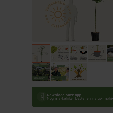
Bomen
Leibomen
Bloembollen
Tuinbenodigdheden
Kamerplanten
Bloempotten
Download onze app
Nog makkelijker bestellen via uw mobiel