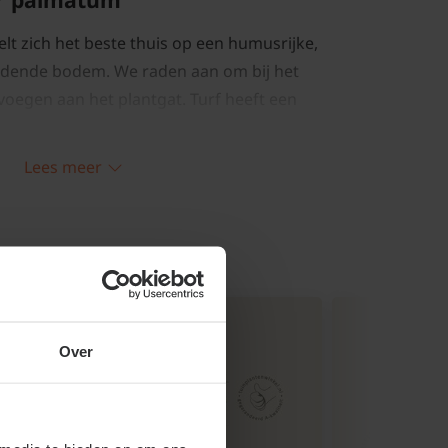
lt zich het beste thuis op een humusrijke,
dende bodem. We raden aan om bij het
 voegen aan het plantgat. Turf heeft een
 de bodem en zorgt voor een humusrijke
Lees meer
snoeien en onderhouden
et gesnoeid te worden. Indien u dit wel
 de Japanse esdoorn te snoeien in de zomer
Over
ut niet in de periode tussen februari en