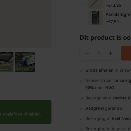
+€13,95
Aanplantgrond
+€7,99
Dit product is oo
Gratis afhalen
in onze
Geleverd door
onze ei
90%
door
HVO
Bezorgd voor
slechts €
Aangroei
garantie!
e telefoon of tablet.
Bezorging in
heel Nede
Bezorging in beperkt 