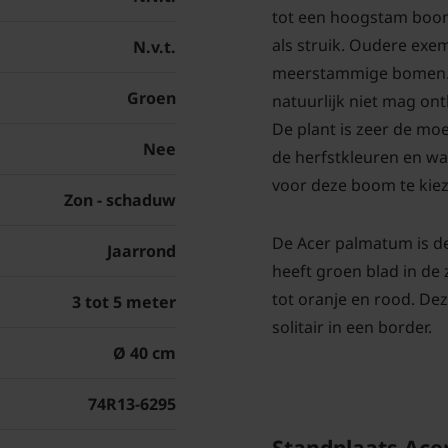
tot een hoogstam boom
als struik. Oudere exem
N.v.t.
meerstammige bomen. D
Groen
natuurlijk niet mag ont
De plant is zeer de moe
Nee
de herfstkleuren en wa
voor deze boom te kiez
Zon - schaduw
De Acer palmatum is d
Jaarrond
heeft groen blad in de 
tot oranje en rood. De
3 tot 5 meter
solitair in een border.
Ø 40 cm
74R13-6295
Standplaats Ac