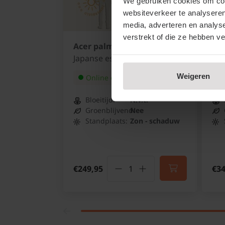
We gebruiken cookies om cont
websiteverkeer te analyseren
media, adverteren en analys
verstrekt of die ze hebben v
Acer palmatum - boomvorm
Ace
Japanse esdoorn
Jap
Weigeren
Online op voorraad
Bloeitijd:
N.v.t.
Groenblijvend:
Nee
Standplaats:
Zon - schaduw
€249,95
€34