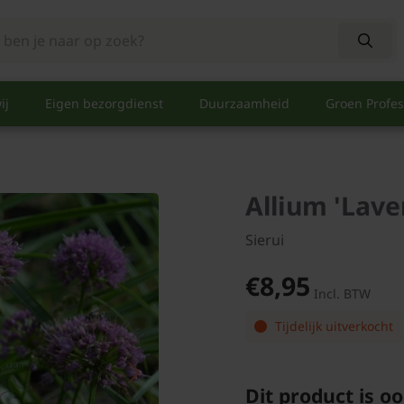
ij
Eigen bezorgdienst
Duurzaamheid
Groen Profes
Allium 'Lave
Sierui
€8,95
Incl. BTW
Tijdelijk uitverkocht
Dit product is oo