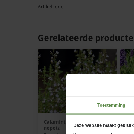
Artikelcode
Gerelateerde product
Toestemming
Calamintha nepeta ssp.
Lav
Deze website maakt gebruik
nepeta
'Hi