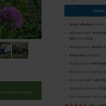
Houd m
Gratis afhalen
in onze
Geleverd door
onze ei
90%
door
HVO
Bezorgd voor
slechts €
Aangroei
garantie!
Bezorging in
heel Nede
Bezorging in beperkt 
Keuze uit
wel / niet th
Bezorging binnen
2 to
e telefoon of tablet.
Snel antwoord op al uw
9.5
uit
41