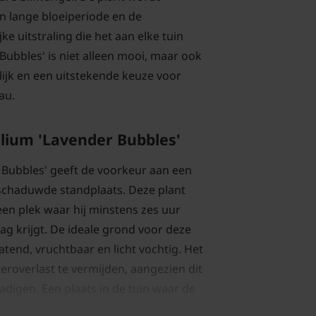
n lange bloeiperiode en de
ijke uitstraling die het aan elke tuin
Bubbles' is niet alleen mooi, maar ook
ijk en een uitstekende keuze voor
au.
llium 'Lavender Bubbles'
 Bubbles' geeft de voorkeur aan een
eschaduwde standplaats. Deze plant
een plek waar hij minstens zes uur
dag krijgt. De ideale grond voor deze
atend, vruchtbaar en licht vochtig. Het
eroverlast te vermijden, aangezien dit
adigen. Een plaats in de tuin waar de
 regen of irrigatie is ideaal.