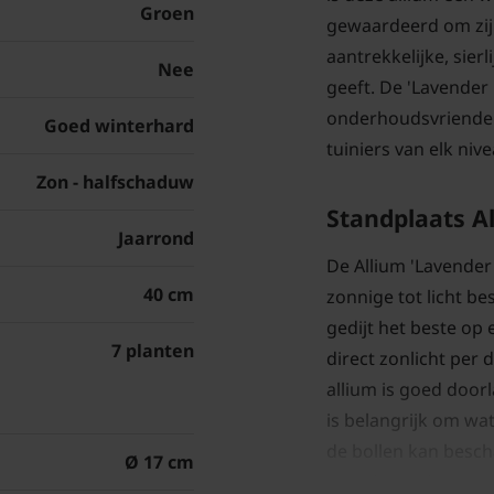
Groen
gewaardeerd om zij
aantrekkelijke, sierl
Nee
geeft. De 'Lavender 
onderhoudsvriendel
Goed winterhard
tuiniers van elk nive
Zon - halfschaduw
Standplaats
A
Jaarrond
De Allium 'Lavender
40 cm
zonnige tot licht b
gedijt het beste op 
7 planten
direct zonlicht per 
allium is goed doorl
is belangrijk om wat
de bollen kan besch
Ø 17 cm
grond snel droogt na