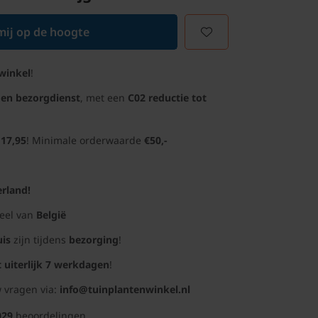
ij op de hoogte
winkel
!
gen bezorgdienst
, met een
C02 reductie tot
 17,95
! Minimale orderwaarde
€50,-
rland!
deel van
België
uis
zijn tijdens
bezorging
!
t uiterlijk 7 werkdagen
!
 vragen via:
info@tuinplantenwinkel.nl
029
beoordelingen