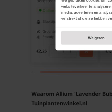
Bergsteentijm
Lav
We gebruiken cookies om cont
websiteverkeer te analyseren
Online op voorraad
media, adverteren en analys
verstrekt of die ze hebben v
Bloeitijd:
Juni -
September
Groenblijvend:
Nee
Standplaats:
Halfschaduw
Weigeren
€2,25
€1,
Waarom Allium 'Lavender Bubbl
Tuinplantenwinkel.nl