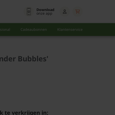
Download
onze app
sional
Cadeaubonnen
Klantenservice
nder Bubbles'
k te verkrijgen in: