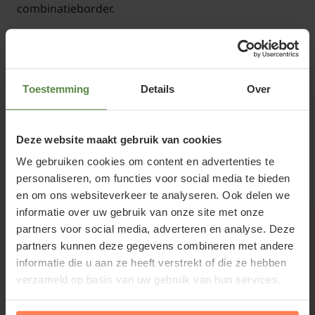
combinatieborder.
Toestemming
Details
Over
Standplaats Andromeda polifolia
'Blue Ice'
Lees meer
Deze website maakt gebruik van cookies
Zoals hierboven al genoemd, is de Andromeda
We gebruiken cookies om content en advertenties te
polifolia 'Blue Ice' zuurminnend. We raden daarom
personaliseren, om functies voor social media te bieden
Gerelateerde producten
ook aan om bij het aanplanten ruim tuinturf te
en om ons websiteverkeer te analyseren. Ook delen we
gebruiken. Verder staat de Lavendelheide bij
informatie over uw gebruik van onze site met onze
voorkeur op een plek in de zon of halfschaduw.
partners voor social media, adverteren en analyse. Deze
partners kunnen deze gegevens combineren met andere
informatie die u aan ze heeft verstrekt of die ze hebben
verzameld op basis van uw gebruik van hun services.
Andromeda polifolia 'Blue Ice'