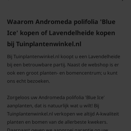
De Andromeda polifolia is inheems in Noord
Amerika en delen van Europa. Dit is een wintergroen
Waarom Andromeda polifolia 'Blue
struikje dat in Nederland goed winterhard is. De
Ice' kopen of Lavendelheide kopen
grijsgroene blaadjes met een diepe middennerf
blijven in de winter ook aan de plant zitten.
bij Tuinplantenwinkel.nl
Bij Tuinplantenwinkel.nl koopt u een Lavendelheide
Kan Andromeda polifolia 'Blue Ice'
gecombineerd worden met vaste
bij een betrouwbare partij. Naast de webshop is er
planten?
ook een groot planten- en bomencentrum; u kunt
Ja, dat kan zeker maar ook een combinatie met
ons echt bezoeken.
andere heesters is mogelijk, Andromeda polifolia
'Blue Ice' groeit een beetje uit als een
Zorgeloos uw Andromeda polifolia 'Blue Ice'
bodembedekker en staat graag in een grond die wat
aanplanten, dat is natuurlijk wat u wilt! Bij
zuur is.
Tuinplantenwinkel.nl verkopen we altijd A-kwaliteit
planten en bomen van de allerbeste kwekers.
In welke grond moet Andromeda
Daarnaast geven we aangroei garantie op uw