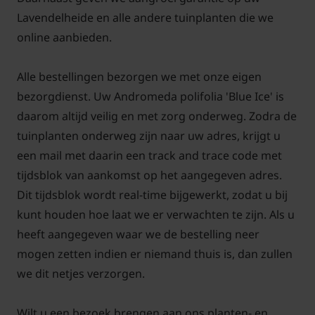
polifolia 'Blue Ice' staan?
Lavendelheide en alle andere tuinplanten die we
Andromeda polifolia 'Blue Ice' staat graag in
online aanbieden.
vochthoudende zure humeuze grond. Tijdens het
aanplanten kunt u het beste nog wat aanplantgrond
Alle bestellingen bezorgen we met onze eigen
of tuinturf aan het plantgat toevoegen.
bezorgdienst. Uw Andromeda polifolia 'Blue Ice' is
daarom altijd veilig en met zorg onderweg. Zodra de
Geeft Andromeda polifolia 'Blue Ice'
tuinplanten onderweg zijn naar uw adres, krijgt u
ook bloemen?
een mail met daarin een track and trace code met
Deze kleine struik krijgt roze bloemen. De
tijdsblok van aankomst op het aangegeven adres.
Andromeda polifolia 'Blue Ice' plant staat graag in
Dit tijdsblok wordt real-time bijgewerkt, zodat u bij
de zon tot halfschaduw. Deze plant is goed te
kunt houden hoe laat we er verwachten te zijn. Als u
combineren met andere vaste planten.
heeft aangegeven waar we de bestelling neer
mogen zetten indien er niemand thuis is, dan zullen
we dit netjes verzorgen.
Wilt u een bezoek brengen aan ons planten- en