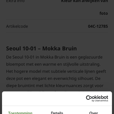
Extra info
Kleur kan afwijken van
foto
Artikelcode
04C-12785
Seoul 10-01 – Mokka Bruin
De Seoul 10-01 in Mokka Bruin is een geglazuurde
bloempot met een warme en stijlvolle uitstraling.
Het hogere model met subtiele verticale lijnen geeft
deze pot een elegant en evenwichtig silhouet. De
diepe bruintint met lichte kleurnuances zorgt voor
een natuurlijke, tijdloze sfeer die prachtig
combineert met hout, terrastegels en groene
beplanting.
Toestemming
Details
Over