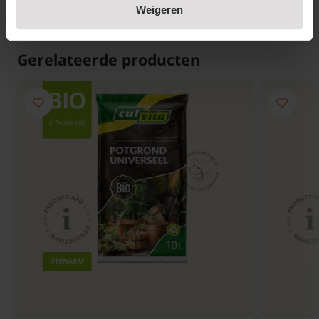
Lees meer
Weigeren
Persoonlijk en zorgvuldig bezorgd
Wij brengen deze potten zelf bij u thuis en zorgen
Gerelateerde producten
voor een stevige verpakking om beschadigingen te
voorkomen. Zo ontvangt u uw bestelling in perfecte
staat. Wilt u direct de pot vullen? Dan kunt u bij ons
ook
potgrond
of
hydrokorrels
meebestellen, zodat u
meteen kunt aanplanten zonder extra gesjouw.