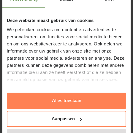
Geglazuurde kwaliteit voor buiten
Deze pot is voorzien van een duurzame glazuurlaag,
Deze website maakt gebruik van cookies
waardoor hij weerbestendig, onderhoudsarm en
We gebruiken cookies om content en advertenties te
vorstbestendig is. De glazuur beschermt het
personaliseren, om functies voor social media te bieden
keramiek tegen weersinvloeden en geeft de pot een
en om ons websiteverkeer te analyseren. Ook delen we
rijke kleur met subtiele diepte.
informatie over uw gebruik van onze site met onze
partners voor social media, adverteren en analyse. Deze
partners kunnen deze gegevens combineren met andere
Ideaal voor hoogte en karakter
informatie die u aan ze heeft verstrekt of die ze hebben
Door de hogere vorm is deze Seoul bijzonder
verzameld op basis van uw gebruik van hun services.
geschikt voor
siergrassen
, sterke
bloeiende vaste
planten
of een compacte
fruitboom
. Ook een
Alles toestaan
selectie van
kruiden
zoals munt of peterselie komt in
deze pot prachtig tot zijn recht. Zo geeft u uw tuin of
Aanpassen
terras extra warmte en structuur. De pot is voorzien
van een afwateringsgat voor een goede waterafvoer.