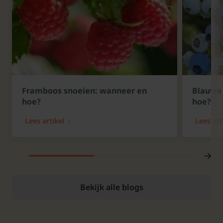
Framboos snoeien: wanneer en
Blauwe 
hoe?
hoe?
Lees artikel
Lees art
Bekijk alle blogs