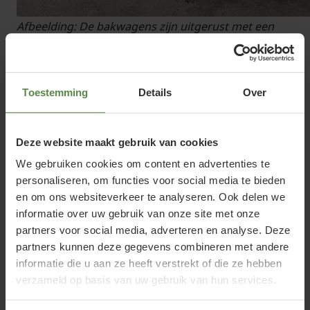
Afbeelding: De bakwagens zijn uitgerust met een
roldeur aan de achterzijde. Deze is beletterd in de
huisstijl van Tuinplantenwinkel.nl
Toestemming
Details
Over
Schadevermindering door standaard
bak
De afmeting van de bakken is vanaf nu
Deze website maakt gebruik van cookies
gestandaardiseerd. Elke bakwagen krijgt dezelfde
We gebruiken cookies om content en advertenties te
afmeting bak. Deze is in de breedte zo afgestemd
personaliseren, om functies voor social media te bieden
dat we met de standaard smalle buitenspiegels
en om ons websiteverkeer te analyseren. Ook delen we
informatie over uw gebruik van onze site met onze
kunnen rijden. Er hoeven dus geen buitenspiegels
partners voor social media, adverteren en analyse. Deze
met brede arm gemonteerd te worden. Dit scheelt
partners kunnen deze gegevens combineren met andere
manoeuvreren in de smalle straten plus een grote
informatie die u aan ze heeft verstrekt of die ze hebben
vermindering van kans op schade door het raken
verzameld op basis van uw gebruik van hun services.
van bijvoorbeeld bomen, lantaarnpalen of