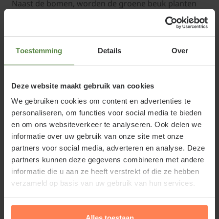
Naast de bomen, worden de groene beuk planten
ook als haag aangeplant; de beukenhaag. In de
winterperiode (van november tot april) zijn bij
tuinplantenwinkel.nl haagplanten van de groene
Toestemming
Details
Over
beuk verkrijgbaar op blote wortel tegen
aantrekkelijke prijzen.
Deze website maakt gebruik van cookies
We gebruiken cookies om content en advertenties te
personaliseren, om functies voor social media te bieden
Groene beuken verschil in bladeren
en om ons websiteverkeer te analyseren. Ook delen we
informatie over uw gebruik van onze site met onze
Er is altijd veel twijfel wat nu welke beuk is, de beuk
partners voor social media, adverteren en analyse. Deze
Carpinus betulus ook wel haagebeuk genoemd
partners kunnen deze gegevens combineren met andere
heeft een blad met een kartelrand. Het blad van een
informatie die u aan ze heeft verstrekt of die ze hebben
Fagus, Gewone beuk heeft een gladde blad rand. De
verzameld op basis van uw gebruik van hun services.
Fagus wordt ook het meest als haagplant
aangeplant. Als boom worden beide soorten
Alles toestaan