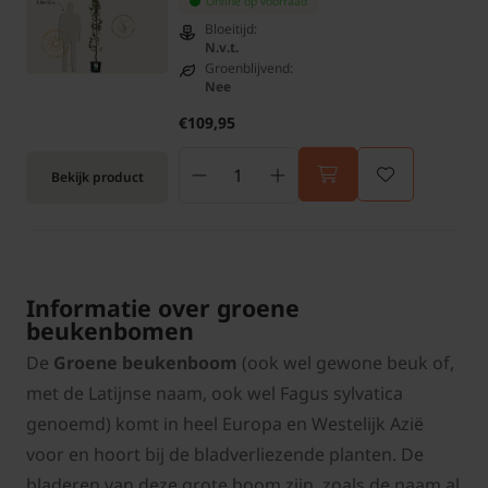
Online op voorraad
Bloeitijd:
N.v.t.
Groenblijvend:
Nee
€109,95
Bekijk product
Informatie over groene
beukenbomen
De
Groene beukenboom
(ook wel gewone beuk of,
met de Latijnse naam, ook wel Fagus sylvatica
genoemd) komt in heel Europa en Westelijk Azië
voor en hoort bij de bladverliezende planten. De
bladeren van deze grote boom zijn, zoals de naam al