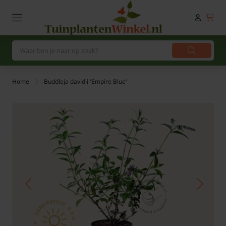
Home
Buddleja davidii 'Empire Blue'