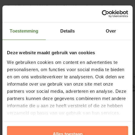
Buddleja davidii 'Empire Blue' houdt van de volle zon
en een wat drogere grond. De tuinplant wordt vaak
toegepast als accentplant in grotere tuinen en
Toestemming
Details
Over
plantsoenen.
Lees meer
Deze website maakt gebruik van cookies
We gebruiken cookies om content en advertenties te
Gerelateerde producten
Buddleja davidii 'Empire Blue'
personaliseren, om functies voor social media te bieden
en om ons websiteverkeer te analyseren. Ook delen we
snoeien en onderhouden
informatie over uw gebruik van onze site met onze
partners voor social media, adverteren en analyse. Deze
Uitgebloeide pluimen wegknippen bevordert de
partners kunnen deze gegevens combineren met andere
groei van de laatst bloeiende pluimen. De struik
informatie die u aan ze heeft verstrekt of die ze hebben
terugsnoeien moet pas na de winter in het volgende
verzameld op basis van uw gebruik van hun services.
voorjaar, zodat er geen vorstschade optreedt, tot op
30 à 50 cm boven de grond. Vlinderstruiken bloeien
Alles toestaan