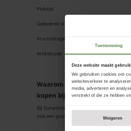
Pluktijd
Geleverde stam hoogte
Vruchtdragend
Toestemming
Artikelcode
Deze website maakt gebruik
We gebruiken cookies om cont
websiteverkeer te analyseren
Waarom Cydonia oblonga 'Les
media, adverteren en analys
kopen bij Tuinplantenwinkel.n
verstrekt of die ze hebben v
Bij Tuinplantenwinkel.nl koopt u een Kwee
ook een groot planten- en bomencentrum;
Weigeren