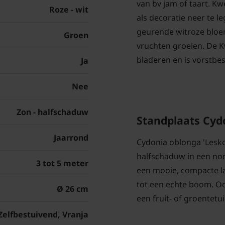
van bv jam of taart. K
Roze - wit
als decoratie neer te le
geurende witroze bloem
Groen
vruchten groeien. De Kw
bladeren en is vorstbe
Ja
Nee
Zon - halfschaduw
Standplaats Cyd
Jaarrond
Cydonia oblonga 'Leskov
halfschaduw in een nor
3 tot 5 meter
een mooie, compacte laa
tot een echte boom. Oo
Ø 26 cm
een fruit- of groentetui
Zelfbestuivend, Vranja