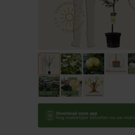
Bomen
Leibomen
Bloembollen
Tuinbenodigdheden
Kamerplanten
Bloempotten
Download onze app
Nog makkelijker bestellen via uw mobiel