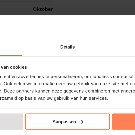
Oktober
Cydonia oblonga
50 cm
onderhouden
Eetbare vrucht
Verwijder bij de Kweepee
Details
vormverstorende takk
62R62-1472
 van cookies
ent en advertenties te personaliseren, om functies voor social
. Ook delen we informatie over uw gebruik van onze site met on
kovacz' - laagstam kopen of Kweepeer
Bomen van Tuinplanten
e. Deze partners kunnen deze gegevens combineren met andere i
kan omdat we al onze
l
erzameld op basis van uw gebruik van hun services.
herfst, winter, lente 
peer bij een betrouwbare partij. Naast de webshop is er
aangroeigarantie!
 u kunt ons echt bezoeken.
Aanpassen