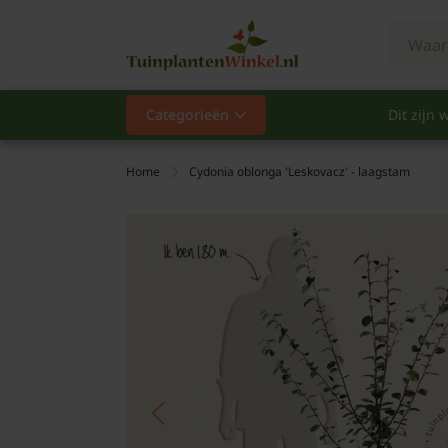
Categorieën
Dit zijn w
Categorieën
Populair
Home
Cydonia oblonga 'Leskovacz' - laagstam
Vaste planten
Heesters
Hagen
Klimplanten
Fruit