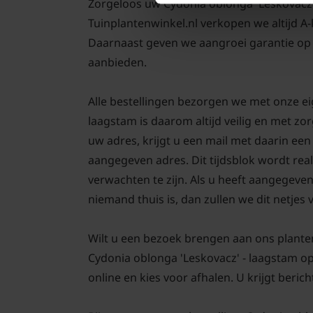
Zorgeloos uw Cydonia oblonga 'Leskovacz' -
Tuinplantenwinkel.nl verkopen we altijd A
Daarnaast geven we aangroei garantie op 
aanbieden.
Alle bestellingen bezorgen we met onze e
laagstam is daarom altijd veilig en met z
uw adres, krijgt u een mail met daarin ee
aangegeven adres. Dit tijdsblok wordt real
verwachten te zijn. Als u heeft aangegeve
niemand thuis is, dan zullen we dit netjes
Wilt u een bezoek brengen aan ons plante
Cydonia oblonga 'Leskovacz' - laagstam o
online en kies voor afhalen. U krijgt berich