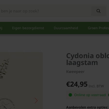
ij
Eigen bezorgdienst
Duurzaamheid
Groen Profes
Cydonia oblo
laagstam
Kweepeer
€24,95
Incl. BTW
Online op voorraad
Aanbevolen extra opties: