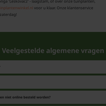
onga 'Leskovacz' - laagstam, of over onze tuinplanten,
aan de wortels doen da
inplantenwinkel.nl
voor u klaar. Onze klantenservice
weer rond om de boom.
zaterdag!
bemesting bij.
Wanneer bloeit 
De bloeitijd van de Cyd
het voorjaar, in de m
Veelgestelde algemene vragen
door bijen, hommels e
uiteinde van de takken e
bloei verschijnen de vr
?
Krijgt Kweepeer
appelvormige v
Na de bloei komen er a
af rond half oktober. H
n niet online besteld worden?
het koken van jam. De 