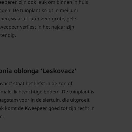
weeperen zijn ook leuk om binnen in huis
ggen. De tuinplant krijgt in mei-juni
en, waaruit later zeer grote, gele
eepeer verliest in het najaar zijn
stendig.
onia oblonga 'Leskovacz'
acz' staat het liefst in de zon of
male, lichtvochtige bodem. De tuinplant is
gstam voor in de siertuin, die uitgroeit
k komt de Kweepeer goed tot zijn recht in
n.