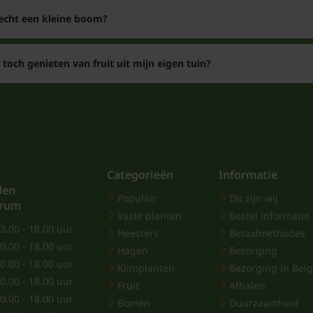
op een mooie schaal. D
 echt een kleine boom?
een appel, maar zijn tot
Groeit een Cydo
 toch genieten van fruit uit mijn eigen tuin?
De kweepeer heeft een
daarom is deze boom o
tuin. Ook in een moest
tot zijn recht. De tak
ook verkrijgbaar als h
Categorieën
Informatie
weer moet men de boom
den
Populair
Dit zijn wij
trum
Vaste planten
Bestel informatie
Heeft Cydonia o
3.00 - 18.00 uur
Heesters
Betaalmethodes
bestuiver nodig?
0.00 - 18.00 uur
Hagen
Bezorging
Een Cydonia oblonga 'L
0.00 - 18.00 uur
Klimplanten
Bezorging in Belg
0.00 - 18.00 uur
snel groeit. Maar een 
Fruit
Afhalen
0.00 - 18.00 uur
De bloemen komen in h
Bomen
Duurzaamheid