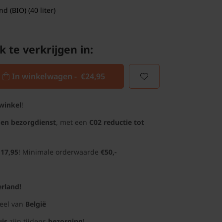
 (BIO) (40 liter)
k te verkrijgen in:
In winkelwagen -
€24,95
winkel
!
gen bezorgdienst
, met een
C02 reductie tot
 17,95
! Minimale orderwaarde
€50,-
rland!
deel van
België
uis
zijn tijdens
bezorging
!