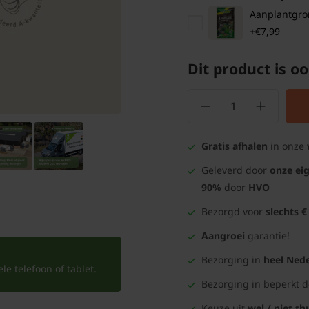
Aanplantgrond
+€7,99
Dit product is oo
Gratis afhalen
in onze
Geleverd door
onze ei
90%
door
HVO
Bezorgd voor
slechts €
Aangroei
garantie!
Bezorging in
heel Nede
e telefoon of tablet.
Bezorging in beperkt 
Keuze uit
wel / niet th