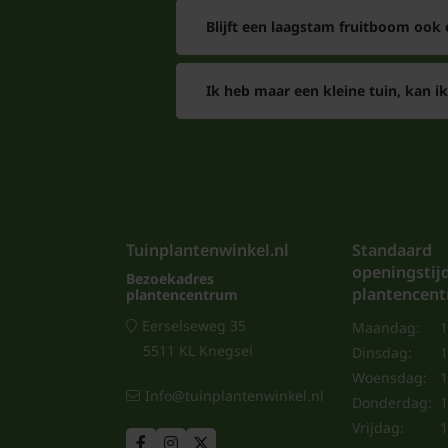
Blijft een laagstam fruitboom ook
Ik heb maar een kleine tuin, kan ik
Tuinplantenwinkel.nl
Standaard
openingstij
Bezoekadres
plantencen
plantencentrum
Eerselseweg 35
Maandag:
1
5511 KL Knegsel
Dinsdag:
1
Woensdag:
1
Info@tuinplantenwinkel.nl
Donderdag:
1
Vrijdag:
1