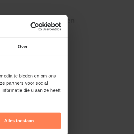
 'Leskovacz' snoeien en
Lees meer
r in de winter, bij vorstvrij weer, oude en
Over
en.
 media te bieden en om ons
ze partners voor social
winkel.nl kunt u jaarrond planten. Dit
nformatie die u aan ze heeft
 bomen in pot leveren. Aanplanten in de
én zomer is dus altijd mogelijk, met
Alles toestaan