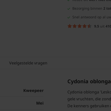
Bezorging binnen
2 to
Snel antwoord op al uw
9.5
uit
41
Veelgestelde vragen
Cydonia oblonga
Kweepeer
Cydonia oblonga 'Lesko
gele vruchten, die zond
Mei
De kenners gebruiken 