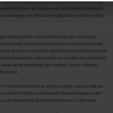
 laagstam aanplanten, dat is natuurlijk wat u wilt! Bij
-kwaliteit planten en bomen van de allerbeste kwekers.
Veelgestelde vr
'Leskovacz':
uw Kweepeer en alle andere tuinplanten die we online
Welke herfstkleu
'Leskovacka'?
igen bezorgdienst. Uw Cydonia oblonga 'Leskovacz' -
De eironde ovale blade
org onderweg. Zodra de tuinplanten onderweg zijn naar
zijn in het groeiseizoe
n track and trace code met tijdsblok van aankomst op het
verkleuren de bladeren
-time bijgewerkt, zodat u bij kunt houden hoe laat we er
oblonga 'Leskovacz' kr
n waar we de bestelling neer mogen zetten indien er
een kleinere tuin te pla
 verzorgen.
Wanneer Cydonia
planten?
n- en bomencentrum en wilt u er zeker van zijn dat uw
p voorraad is tijdens uw bezoek? Bestel Kweepeer dan
Omdat de Cydonia oblon
t zodra de bestelling tuinplanten voor u klaar staat.
hele jaar door worden
goede start te geven k