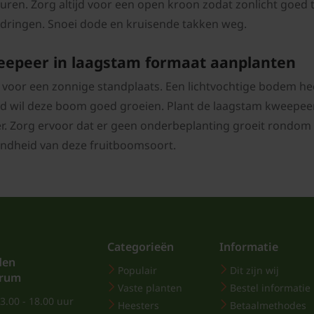
turen. Zorg altijd voor een open kroon zodat zonlicht goed
dringen. Snoei dode en kruisende takken weg.
epeer in laagstam formaat aanplanten
 voor een zonnige standplaats. Een lichtvochtige bodem h
d wil deze boom goed groeien. Plant de laagstam kweepeer
r. Zorg ervoor dat er geen onderbeplanting groeit rondom 
ndheid van deze fruitboomsoort.
Categorieën
Informatie
den
Populair
Dit zijn wij
trum
Vaste planten
Bestel informatie
3.00 - 18.00 uur
Heesters
Betaalmethodes