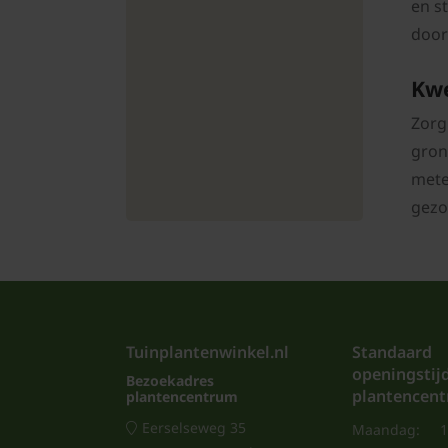
en s
door
Kwe
Zorg
gron
mete
gezo
Tuinplantenwinkel.nl
Standaard
openingstij
Bezoekadres
plantencen
plantencentrum
Eerselseweg 35
Maandag:
1