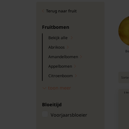
Bomen
Terug naar fruit
Leibomen
Fruitbomen
Bloembollen
Bekijk alle
Abrikoos
Tuinbenodigdheden
Be
Amandelbomen
Kamerplanten
Appelbomen
Citroenboom
Bloempotten
Sorte
Granaatappelboom
toon meer
Kakibomen
Bloeitijd
Kersenbomen
Kweepeerboom
Voorjaarsbloeier
Mispelbomen