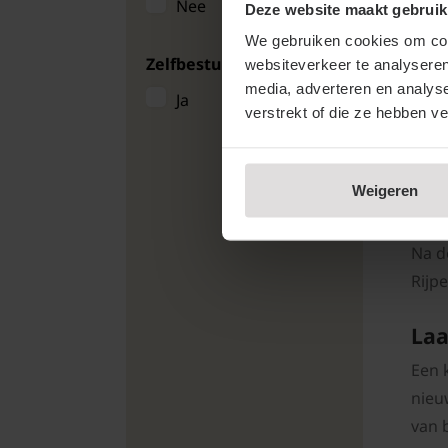
Nee
Deze website maakt gebruik
Zuilfruit
We gebruiken cookies om cont
Inf
Zelfbestuivend
websiteverkeer te analyseren
Kwee
media, adverteren en analys
Ja
dire
verstrekt of die ze hebben v
al e
een 
Weigeren
licht
Na d
Rijp
Laa
Een 
nieu
van 