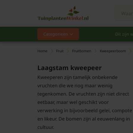
Categorieën
Dit zijn w
Categorieën
Populair
Home
Fruit
Fruitbomen
Kweepeerboom
Vaste planten
Laagstam kweepeer
Kweeperen zijn tamelijk onbekende
Heesters
vruchten die we nog maar weinig
tegenkomen. De vruchten zijn niet direct
Hagen
eetbaar, maar wel geschikt voor
Klimplanten
verwerking in bijvoorbeeld gelei, compote
en likeur. De bomen zijn al eeuwenlang in
Fruit
cultuur.