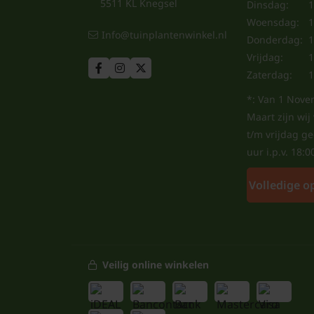
5511 KL Knegsel
Dinsdag:
1
Woensdag:
1
Info@tuinplantenwinkel.nl
Donderdag:
1
Vrijdag:
1
Zaterdag:
1
*: Van 1 Nove
Maart zijn wi
t/m vrijdag g
uur i.p.v. 18:0
Volledige o
Veilig online winkelen