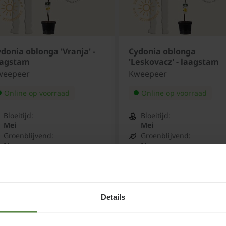
donia oblonga 'Vranja' -
Cydonia oblonga
aagstam
'Leskovacz' - laagstam
weepeer
Kweepeer
Online op voorraad
Online op voorraad
Bloeitijd:
Bloeitijd:
Mei
Mei
Groenblijvend:
Groenblijvend:
Nee
Nee
Standplaats:
Standplaats:
Zon - halfschaduw
Zon - halfschaduw
4,95
€24,95
Details