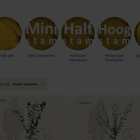
kijk alle
Mini kweepeer
Halfstam
Hoogstam
Cy
kweepeer
kweepeer
ren op:
Meest bekeken