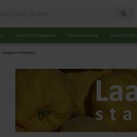
ij
Eigen bezorgdienst
Duurzaamheid
Groen Profes
Laagstam kweepeer