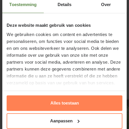
in voor- en najaar. In het voorjaar verschijnen fijne
Toestemming
Details
Over
bloemtrosjes met zalmoranje bloemen, die bloeien
in april en mei gedurende ongeveer 5 tot 6 weken,
en elegant boven het blad uitsteken.
Deze website maakt gebruik van cookies
We gebruiken cookies om content en advertenties te
Elfenbloem is heel geschikt als bodembedekker
personaliseren, om functies voor social media te bieden
en om ons websiteverkeer te analyseren. Ook delen we
onder heesters en bomen, waar veel andere planten
informatie over uw gebruik van onze site met onze
het zwaarder hebben. Epimedium pubigerum
partners voor social media, adverteren en analyse. Deze
'Orangekönigin' vormt een dichte, aantrekkelijke
Lees meer
partners kunnen deze gegevens combineren met andere
mat die onkruid verdringt. De plant kan redelijk veel
informatie die u aan ze heeft verstrekt of die ze hebben
droogte verdragen. Het rustige blad zorgt de rest
verzameld op basis van uw gebruik van hun services.
van het jaar voor een nette, groene ondergrond. De
Gerelateerde producten
naam “elfenbloem” verwijst naar de sierlijke, bijna
Alles toestaan
sprookjesachtige bloemetjes die in groepen boven
het blad dansen. Epimedium pubigerum
Aanpassen
'Orangekönigin' combineert prachtig met andere