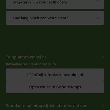
afgestorven, wat moet ik doen?
snoeibeurt in de vroege lente, vlak voordat de
nieuwe bloemstengels verschijnen (meestal aan het
Hoe lang bloeit een vaste plant?
eind van de winter of heel vroeg in het voorjaar). Een
tip voor de zomer: geef in warme, droge periodes
extra water om de plant gezond te houden en de
bloei te stimuleren. De bloemen en het jonge blad
komen dan extra mooi uit.
Tuinplantenwinkel.nl
Wordt de beplanting na verloop van tijd erg dicht,
Bezoekadres plantencentrum
dan delen mogelijk maken. Til in het voorjaar een
stuk van de pol op, deel deze met een spade en
Info@tuinplantenwinkel.nl
plant de delen op een andere schaduwrijke plek uit.
Open route in Google Maps
Epimedium pubigerum ‘Orangekönigin’ groeit rustig
en is daarmee een fijne, betrouwbare
bodembedekker voor schaduwrijke borders.
Standaard openingstijden plantencentrum