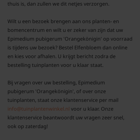
thuis is, dan zullen we dit netjes verzorgen.
Deze plant staat graag in halfschaduw of schaduw;
de lichtbehoefte van Epimedium pubigerum
Wilt u een bezoek brengen aan ons planten- en
'Orangekönigin' is dus halfschaduw tot schaduw.
bomencentrum en wilt u er zeker van zijn dat uw
Kies voor een plek met goed doorlatende grond om
Epimedium pubigerum 'Orangekönigin' op voorraad
wortelrot te voorkomen en optimale groei te
is tijdens uw bezoek? Bestel Elfenbloem dan online
bevorderen. Praktische tips: plant deze elfenbloem
en kies voor afhalen. U krijgt bericht zodra de
op een schaduwrijke plek, zorg voor een
bestelling tuinplanten voor u klaar staat.
humusrijke, losse tuingrond waarin bladresten
rustig mogen verteren, en houd de grond vochtig
Bij vragen over uw bestelling, Epimedium
maar niet kletsnat.
pubigerum 'Orangekönigin', of over onze
tuinplanten, staat onze klantenservice per mail
Meng bij het planten de aarde rond de kluit met een
info@tuinplantenwinkel.nl
voor u klaar. Onze
goede aanplantgrond, want goed doorlatende
klantenservice beantwoordt uw vragen zeer snel,
grond is belangrijk voor het aanslaan van de plant.
ook op zaterdag!
Zo kunnen de wortels zich beter in de omgeving