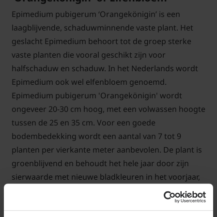
Epimedium pubigerum ‘Orangekönigin’ is een
laagblijvende, schaduwminnende vaste plant. Het
geslacht Epimedium behoort tot de groep sterke
vaste planten die vooral geschikt zijn voor
halfschaduw en schaduw. In het Nederlands wordt
Epimedium ook wel elfenbloem genoemd.
Epimedium pubigerum 'Orangekönigin' wordt
ongeveer 20-30 cm hoog, met een volwassen hoogte
tussen de 25 en 35 cm. Voor een goede
bodembedekking wordt een aantal van 7 tot 9
planten per vierkante meter aanbevolen. De plant is
groenblijvend en behoudt het hele jaar door zijn
sierwaarde met nieuwe bladkleuren in het voorjaar,
bloei in het voorjaar en mooie herfstkleuren. Het
blad is groen, soms gemarmerd met een rode gloed