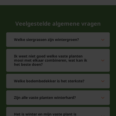
nestelen. Zet de plant even diep als in de pot, druk
de grond licht aan en geef royaal water. In het eerste
jaar na aanplant is het verstandig tijdens droge en
Veelgestelde algemene vragen
warme periodes extra water te geven, zodat de
plant stevig kan inwortelen. Combineer Epimedium
pubigerum 'Orangekönigin' gerust met andere
Welke siergrassen zijn wintergroen?
schaduwminnende planten zoals Hosta's, varens en
Zegge voor een mooi geheel.
Ik weet niet goed welke vaste planten
mooi met elkaar combineren, wat kan ik
het beste doen?
Epimedium pubigerum
‘Orangekönigin’ snoeien en
Welke bodembedekker is het sterkste?
onderhouden
Zijn alle vaste planten winterhard?
Aan onderhoud hebt u weinig werk, want
Epimedium pubigerum 'Orangekönigin' is
onderhoudsarm en vereist slechts een jaarlijkse
Het is winter en mijn vaste plant is