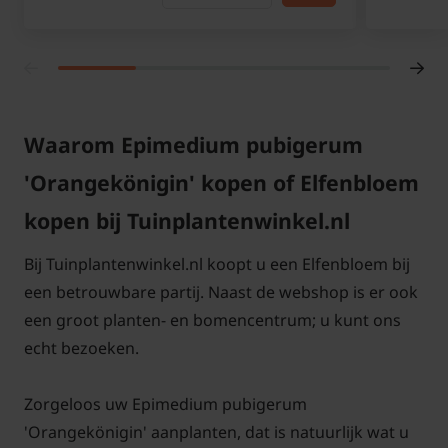
Een groot voordeel van Epimedium pubigerum
‘Orangekönigin’ is dat hij het uitstekend doet in
goed doorlatende, humusrijke grond. Hierdoor is de
plant ideaal voor tuinen met een natuurlijke
uitstraling, waar de bodem niet te nat blijft. De
Waarom Epimedium pubigerum
vroege voorjaarsbloei, met opvallende oranje
'Orangekönigin' kopen of Elfenbloem
bloemen in april en mei, zorgt voor een kleurrijke
kopen bij Tuinplantenwinkel.nl
start van het tuinseizoen en trekt direct de aandacht
tussen het frisse groen blad.
Bij Tuinplantenwinkel.nl koopt u een Elfenbloem bij
een betrouwbare partij. Naast de webshop is er ook
Deze elfenbloem is bovendien winterhard en kan
een groot planten- en bomencentrum; u kunt ons
goed tegen droogte, waardoor hij weinig verzorging
echt bezoeken.
vraagt en jarenlang mooi blijft. Door zijn sterke
groei en het feit dat hij weinig eisen stelt aan de
Zorgeloos uw Epimedium pubigerum
standplaats, is Epimedium pubigerum
'Orangekönigin' aanplanten, dat is natuurlijk wat u
‘Orangekönigin’ een ideale keuze voor tuiniers die