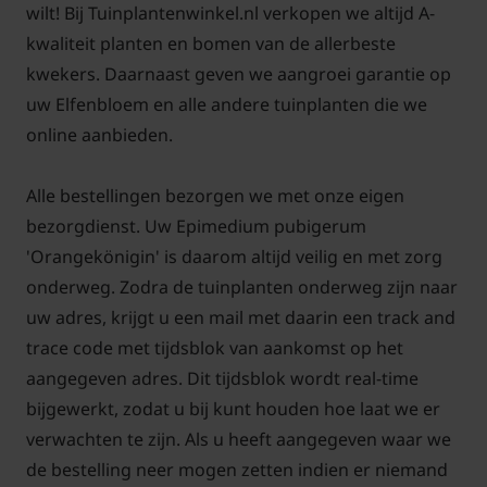
wilt! Bij Tuinplantenwinkel.nl verkopen we altijd A-
op zoek zijn naar een onderhoudsarme, maar toch
kwaliteit planten en bomen van de allerbeste
opvallende plant. Combineer hem gerust met
kwekers. Daarnaast geven we aangroei garantie op
andere schaduwplanten zoals varens of hosta’s voor
uw Elfenbloem en alle andere tuinplanten die we
een gevarieerd en levendig geheel.
online aanbieden.
Kortom, met Epimedium pubigerum ‘Orangekönigin’
Alle bestellingen bezorgen we met onze eigen
haalt u een betrouwbare, decoratieve en makkelijk
bezorgdienst. Uw Epimedium pubigerum
te onderhouden bodembedekker in huis, die uw tuin
'Orangekönigin' is daarom altijd veilig en met zorg
in het vroege voorjaar kleur en structuur geeft.
onderweg. Zodra de tuinplanten onderweg zijn naar
Ideaal voor wie een schaduwrijke border wil
uw adres, krijgt u een mail met daarin een track and
opfleuren met een plant die zich moeiteloos aanpast
trace code met tijdsblok van aankomst op het
aan verschillende omstandigheden.
aangegeven adres. Dit tijdsblok wordt real-time
bijgewerkt, zodat u bij kunt houden hoe laat we er
Standplaats Epimedium pubigerum
verwachten te zijn. Als u heeft aangegeven waar we
de bestelling neer mogen zetten indien er niemand
‘Orangekönigin’