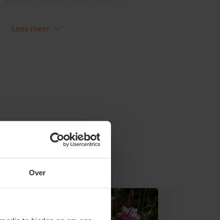
r aan een zonnige locatie, waar ze
tvangen. Een plek waar de plant
de wind is ook aan te raden, vooral in
Lees meer
Baby Blue' houdt van goed doorlatende
ige droogte kan verdragen, is het
n voor een consistent vochtigheidsniveau,
iperiode. Het toevoegen van organisch
ten kan helpen om de bodemstructuur en
eren.
rulenta 'Baby Blue' snoeien
n
Over
uden van de Eucalyptus 'Baby Blue' is
e plant heeft een natuurlijke neiging tot
aar snoeien kan helpen om een meer