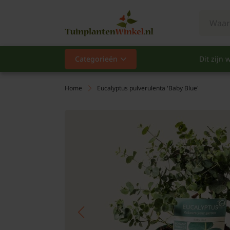
Categorieën
Dit zijn w
Categorieën
Populair
Home
Eucalyptus pulverulenta 'Baby Blue'
Vaste planten
Heesters
Hagen
Klimplanten
Fruit