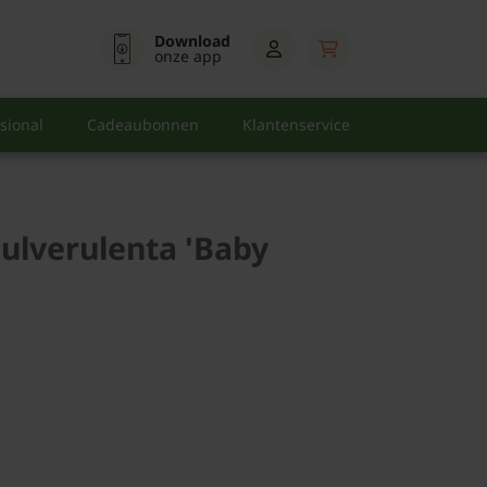
Download
onze app
sional
Cadeaubonnen
Klantenservice
ulverulenta 'Baby