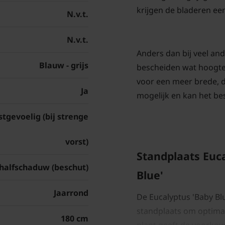
krijgen de bladeren e
N.v.t.
N.v.t.
Anders dan bij veel and
Blauw - grijs
bescheiden wat hoogte 
voor een meer brede, d
Ja
mogelijk en kan het bes
stgevoelig (bij strenge
vorst)
Standplaats Euc
 halfschaduw (beschut)
Blue'
Jaarrond
De Eucalyptus 'Baby Bl
standplaats om optimaa
180 cm