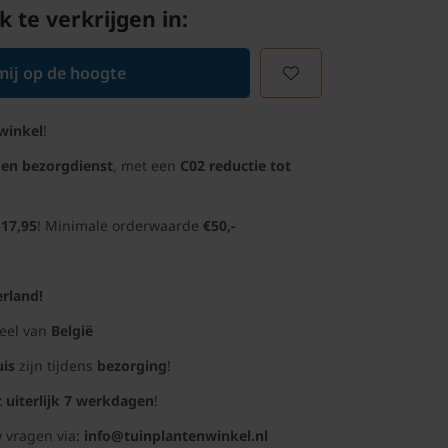
k te verkrijgen in:
ij op de hoogte
winkel
!
gen bezorgdienst
, met een
C02 reductie tot
 17,95
! Minimale orderwaarde
€50,-
rland!
deel van
België
uis
zijn tijdens
bezorging
!
t uiterlijk 7 werkdagen
!
 vragen via:
info@tuinplantenwinkel.nl