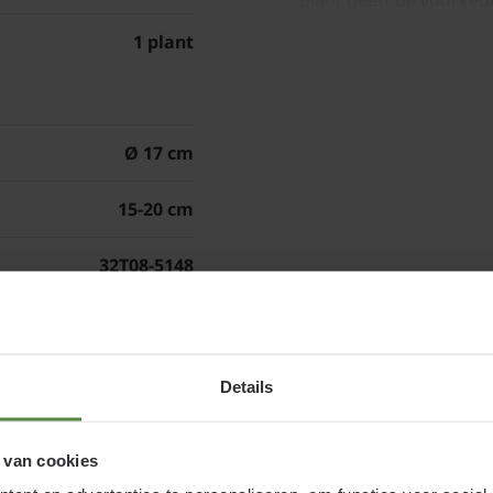
plant geeft de voorkeu
voldoende licht kan on
1 plant
beschermd is tegen har
koudere klimaten. De '
grond, en hoewel ze en
Ø 17 cm
belangrijk om te zorge
vooral tijdens de groe
15-20 cm
materiaal bij het plan
vochtretentie te verbet
32T08-5148
Eucalyptus pulve
en onderhoude
en
Details
Het snoeien en onderho
relatief eenvoudig. Dez
 van cookies
een compacte groei, m