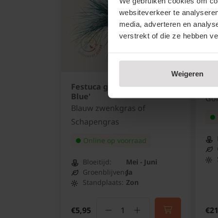
We gebruiken cookies om cont
websiteverkeer te analyseren
media, adverteren en analys
verstrekt of die ze hebben v
Weigeren
Festuca glauca 'Intense
Euc
Blue'
Go
Blauw zwenkgras of
Schapengras
Online op voorraad
Bloeitijd:
Mei - Juni
Groenblijvend:
Ja
Standplaats:
Zon
€5,95
€21