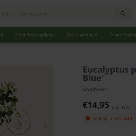
ij
Eigen bezorgdienst
Duurzaamheid
Groen Profes
Eucalyptus p
Blue'
Gomboom
€14,95
Incl. BTW
Tijdelijk uitverkocht