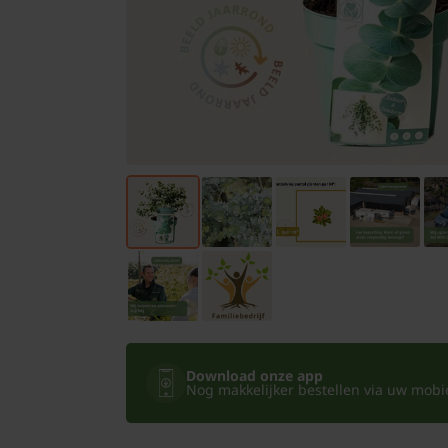
Bomen
Leibomen
Bloembollen
Tuinbenodigdheden
Kamerplanten
Bloempotten
Download onze app
Nog makkelijker bestellen via uw mobiel