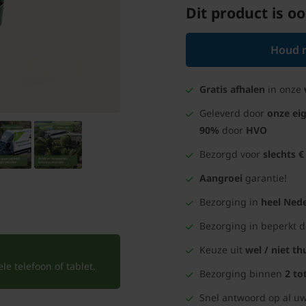
Dit product is oo
Houd m
Gratis afhalen
in onze
Geleverd door
onze ei
90%
door
HVO
Bezorgd voor
slechts €
Aangroei
garantie!
Bezorging in
heel Nede
Bezorging in beperkt 
Keuze uit
wel / niet th
e telefoon of tablet.
Bezorging binnen
2 to
Snel antwoord op al uw