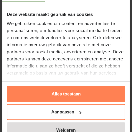
Deze website maakt gebruik van cookies
We gebruiken cookies om content en advertenties te
personaliseren, om functies voor social media te bieden
Fuchsia magellanica 'Riccartonii'
en om ons websiteverkeer te analyseren. Ook delen we
snoeien en onderhouden
informatie over uw gebruik van onze site met onze
partners voor social media, adverteren en analyse. Deze
Lees meer
Bij strenge winters is afdekken van Fuchsia
partners kunnen deze gegevens combineren met andere
magellanica 'Riccartonii' nodig, alhoewel de
informatie die u aan ze heeft verstrekt of die ze hebben
tuinplant soms vanuit zijn wortelstokken snel
verzameld op basis van uw gebruik van hun services.
Gerelateerde producten
herstelt. Haal in de vroege lente oude, afgestorven
takken helemaal weg.
Alles toestaan
Aanpassen
Veelgestelde vragen over Fuchsia
Weigeren