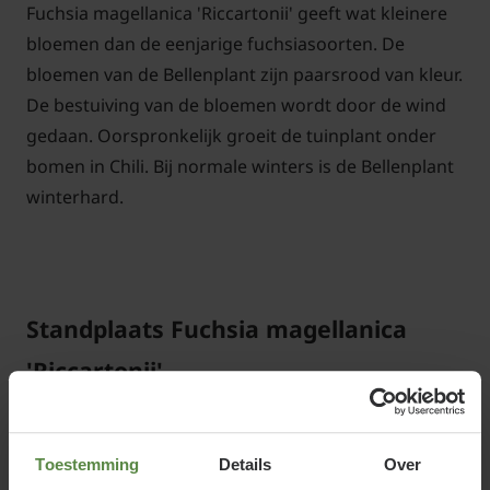
Fuchsia magellanica 'Riccartonii' geeft wat kleinere
bloemen dan de eenjarige fuchsiasoorten. De
bloemen van de Bellenplant zijn paarsrood van kleur.
De bestuiving van de bloemen wordt door de wind
gedaan. Oorspronkelijk groeit de tuinplant onder
bomen in Chili. Bij normale winters is de Bellenplant
winterhard.
Standplaats Fuchsia magellanica
'Riccartonii'
Fuchsia magellanica 'Riccartonii' staat het liefst in de
halfschaduw in een veenachtige, permanent
Toestemming
Details
Over
vochtige bodem.