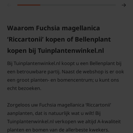
Wat is de beste standplaats voor de
Fuchsia Riccartonii?
Waarom Fuchsia magellanica
Fuchsia 'Riccartonii' staat graag in de volle zon tot
‘Riccartonii’ kopen of Bellenplant
halfschaduw. De grond mag best wat droog zijn. Zet
de Fuchsia 'Riccartonii' zeker tussen andere vaste
kopen bij Tuinplantenwinkel.nl
planten in de border.
Bij Tuinplantenwinkel.nl koopt u een Bellenplant bij
Moet de Fuchsia Riccartonii gesnoeid
een betrouwbare partij. Naast de webshop is er ook
worden?
een groot planten- en bomencentrum; u kunt ons
echt bezoeken.
In het vroege voorjaar net voordat de plant weer
nieuwe bladeren gaat maken, mag u de oude en
Zorgeloos uw Fuchsia magellanica ‘Riccartonii’
afgestorven takken wegsnoeien. Omdat de
aanplanten, dat is natuurlijk wat u wilt! Bij
winterhardheid wat minder is, kunt u de plant in de
Tuinplantenwinkel.nl verkopen we altijd A-kwaliteit
winter het beste een beetje afdekken met wat
planten en bomen van de allerbeste kwekers.
bladeren. Fuchsia 'Riccartonii' staat graag wat