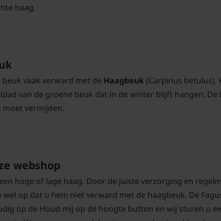
chte haag.
euk
e beuk vaak verward met de
Haagbeuk
(Carpinus betulus). H
 blad van de groene beuk dat in de winter blijft hangen. De
n moet vermijden.
nze webshop
l een hoge of lage haag. Door de juiste verzorging en rege
en wel op dat u hem niet verward met de haagbeuk. De Fagus 
nvoudig op de Houd mij op de hoogte button en wij sturen u