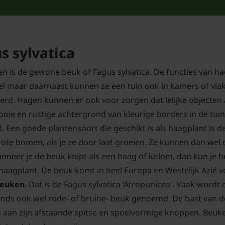
s sylvatica
n is de gewone beuk of Fagus sylvatica. De functies van h
el maar daarnaast kunnen ze een tuin ook in kamers of vla
erd. Hagen kunnen er ook voor zorgen dat lelijke objecten
ie en rustige achtergrond van kleurige borders in de tuin
 Een goede plantensoort die geschikt is als haagplant is de 
rote bomen, als je ze door laat groeien. Ze kunnen dan wel
neer je de beuk knipt als een haag of kolom, dan kun je 
 haagplant. De beuk komt in heel Europa en Westelijk Azië v
beuken
. Dat is de Fagus sylvatica ‘Atropunicea'. Vaak word
ands ook wel rode- of bruine- beuk genoemd. De bast van de 
n aan zijn afstaande spitse en spoelvormige knoppen. Beuke