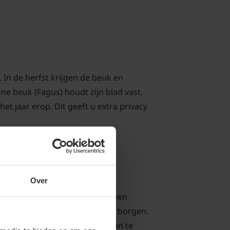
 In de herfst krijgen de beuk en
ne beuk (Fagus) houdt zijn blad vast.
et jaar erop. Dit geeft u extra privacy
Over
olluis. Over het algemeen hebben
 om een goede (aan)groei te waarborgen.
gen in de bodem! Het is ook aan te