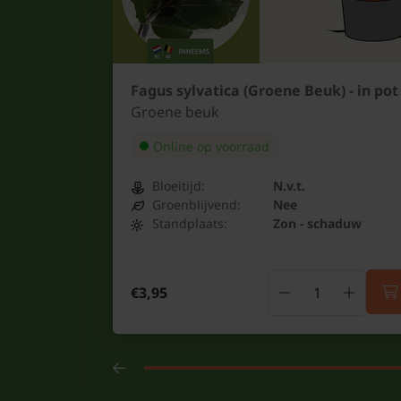
Fagus sylvatica (Groene Beuk) - in pot
Groene beuk
Online op voorraad
Bloeitijd:
N.v.t.
Groenblijvend:
Nee
Standplaats:
Zon - schaduw
€3,95