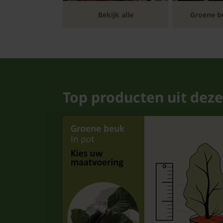
Bomen
Bekijk alle
Groene b
Leibomen
Bloembollen
Tuinbenodigdheden
Top producten uit deze
Kamerplanten
Bloempotten