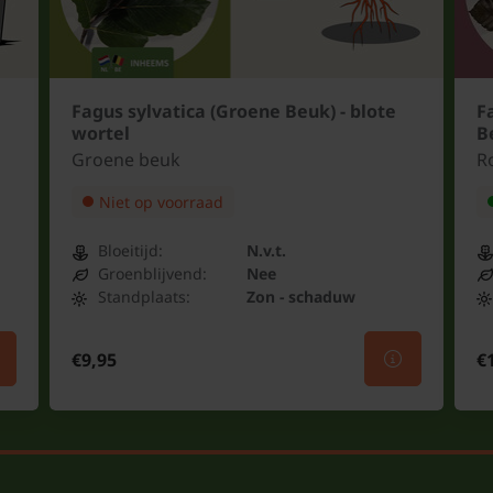
Fagus sylvatica (Groene Beuk) - blote
F
wortel
Be
Groene beuk
R
Niet op voorraad
Bloeitijd:
N.v.t.
Groenblijvend:
Nee
Standplaats:
Zon - schaduw
€9,95
€