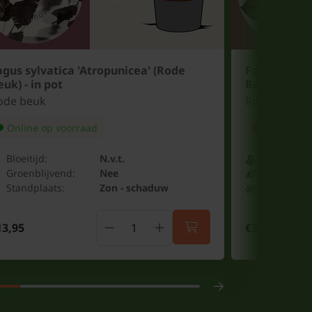
agus sylvatica 'Atropunicea' (Rode
Fagus sylva
uk) - in pot
Beuk) - blot
ode beuk
Rode beuk
Online op voorraad
Niet op vo
Bloeitijd:
N.v.t.
Bloeitijd:
Groenblijvend:
Nee
Groenblijv
Standplaats:
Zon - schaduw
Standplaat
13,95
€3,75