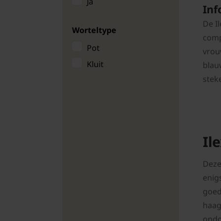
Ja
Inf
De Il
Worteltype
comp
Pot
vrou
Kluit
blau
steke
Il
Deze
enig
goed
haag
ondo