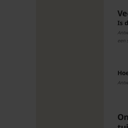
Ve
Is 
Antw
een 
Hoe
Antw
On
tu