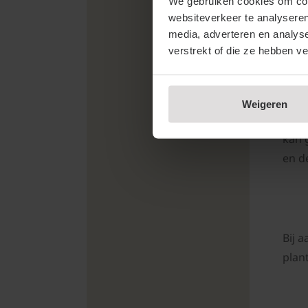
geen
We gebruiken cookies om cont
websiteverkeer te analyseren
scha
media, adverteren en analys
een 
verstrekt of die ze hebben v
Weigeren
De h
kan 
en d
Bij 
plan