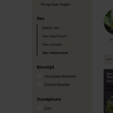
Terug naar hagen
Bomen
Leibomen
Ilex
Bekijk alle
Bloembollen
Ilex aquifolium
Be
Tuinbenodigdheden
Ilex crenata
Ilex meserveae
Kamerplanten
Sorte
Bloeitijd
Bloempotten
Voorjaarsbloeier
Zomerbloeier
Standplaats
Zon