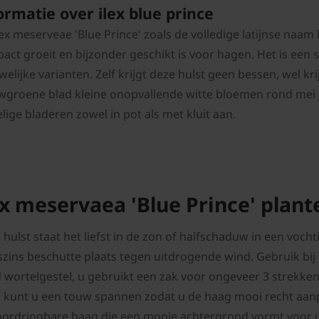
ormatie over ilex blue prince
ex meserveae 'Blue Prince' zoals de volledige latijnse naam 
act groeit en bijzonder geschikt is voor hagen. Het is een s
welijke varianten. Zelf krijgt deze hulst geen bessen, wel k
wgroene blad kleine onopvallende witte bloemen rond mei 
lige bladeren zowel in pot als met kluit aan.
ex meservaea 'Blue Prince' plant
 hulst staat het liefst in de zon of halfschaduw in een vo
szins beschutte plaats tegen uitdrogende wind. Gebruik bij 
 wortelgestel, u gebruikt een zak voor ongeveer 3 strekke
 kunt u een touw spannen zodat u de haag mooi recht aanpl
ordringbare haag die een mooie achtergrond vormt voor u