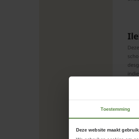
Il
Deze
scho
desg
indi
He
Toestemming
Eeen
Deze website maakt gebruik
die 