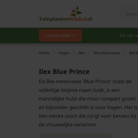
Categorieën
Dit zijn w
Categorieën
Populair
Home
Hagen
Ilex
Ilex meserveae
Ilex 
Vaste planten
Ilex Blue Prince
De Ilex meserveae 'Blue Prince' zoals de
Heesters
volledige latijnse naam luidt, is een
Hagen
mannelijke hulst die mooi compact groeit
en bijzonder geschikt is voor hagen. Het is
Klimplanten
een sterke soort die zorgt voor bessen bij
de vrouwelijke varianten.
Fruit