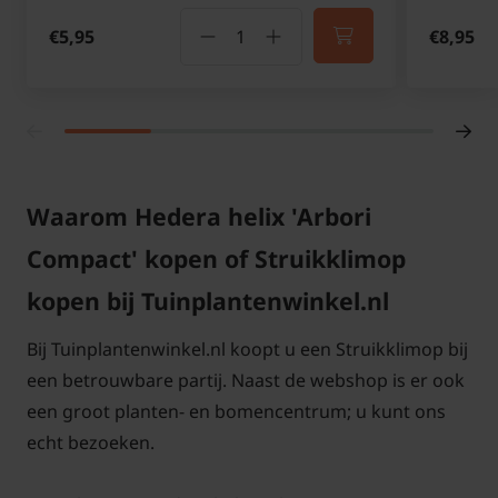
het beste
Hedera hibernica
(Atlantische klimop)
€5,95
€8,95
daarvoor gebruiken. Zowel de Hedera helix 'Arbori
Compact' als de Hedera hibernica zijn bladhoudend.
Is de Hedera helix 'Arbori Compact'
een groenblijvende heester?
De Hedera helix 'Arbori Compact' is een
Waarom Hedera helix 'Arbori
wintergroene heester die goed winterhard is. De
Compact' kopen of Struikklimop
hedera helix 'Arbori Compact' is een compact
blijvende struikklimop die als randbeplanting
kopen bij Tuinplantenwinkel.nl
gebruikt kan worden. Als bodembedekker is deze
Bij Tuinplantenwinkel.nl koopt u een Struikklimop bij
niet geschikt.
een betrouwbare partij. Naast de webshop is er ook
een groot planten- en bomencentrum; u kunt ons
Wat is de beste standplaats voor de
Hedera helix 'Arbori Compact'?
echt bezoeken.
Deze heester kan zowel in de volle zon als in de half