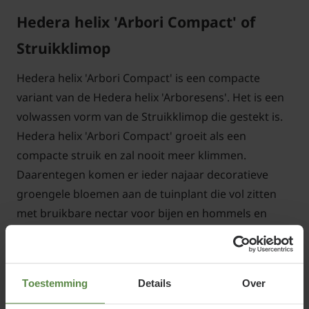
Hedera helix 'Arbori Compact' of
Struikklimop
Hedera helix 'Arbori Compact' is een compacte
variant van de Hedera helix 'Arboresens'. Het is een
volwassen vorm van de Struikklimop die gestekt is.
Hedera helix 'Arbori Compact' groeit als een
compacte struik en zal nooit meer klimmen.
Daarentegen komen er ieder najaar decoratieve
groengele bloemen aan de tuinplant die vol zitten
met bruikbare nectar voor bijen en hommels en
kunnen uitgroeien tot zwarte bessen. De zaaddozen
zijn prima bruikbaar in de vaas of in kerststukken.
Erg geschikt voor in de kleinere border.
Toestemming
Details
Over