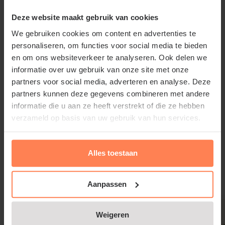
Deze website maakt gebruik van cookies
Standplaats Hedera helix 'Arbori
We gebruiken cookies om content en advertenties te
personaliseren, om functies voor social media te bieden
Compact'
en om ons websiteverkeer te analyseren. Ook delen we
informatie over uw gebruik van onze site met onze
Een mooie tuinplant als solitair of in kleine groepjes.
partners voor social media, adverteren en analyse. Deze
De Struikklimop stelt weinig eisen aan de
partners kunnen deze gegevens combineren met andere
standplaats en groeit op elke grond, maar heeft wel
informatie die u aan ze heeft verstrekt of die ze hebben
een voorkeur voor vruchtbare, goed
verzameld op basis van uw gebruik van hun services.
waterdoorlatende, vochtige grond en groeit zowel
in de zon als in de schaduw.
Lees meer
Alles toestaan
Gerelateerde producten
Aanpassen
Hedera helix 'Arbori Compact'
Weigeren
snoeien en onderhouden