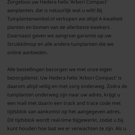
Zorgeloos uw Hedera helix 'Arbori Compact'
schaduw tot schaduw geplaats worden. Deze klimop
aanplanten, dat is natuurlijk wat u wilt! Bij
soort trekt veel insecten aan met de bloemen. De
Tuinplantenwinkel.nl verkopen we altijd A-kwaliteit
bloei van deze klimop bestaat uit een tros met vele
planten en bomen van de allerbeste kwekers.
kleine bloementjes bij elkaar die geelgroen van kleur
Daarnaast geven we aangroei garantie op uw
zijn.
Struikklimop en alle andere tuinplanten die we
online aanbieden.
Alle bestellingen bezorgen we met onze eigen
bezorgdienst. Uw Hedera helix 'Arbori Compact' is
daarom altijd veilig en met zorg onderweg. Zodra de
tuinplanten onderweg zijn naar uw adres, krijgt u
een mail met daarin een track and trace code met
tijdsblok van aankomst op het aangegeven adres.
Dit tijdsblok wordt real-time bijgewerkt, zodat u bij
kunt houden hoe laat we er verwachten te zijn. Als u