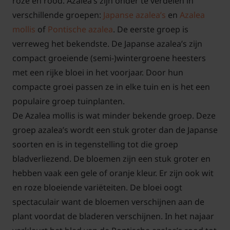
roze en rood. Azalea’s zijn onder te verdelen in
verschillende groepen:
Japanse azalea’s
en
Azalea
mollis
of
Pontische azalea
. De eerste groep is
verreweg het bekendste. De Japanse azalea’s zijn
compact groeiende (semi-)wintergroene heesters
met een rijke bloei in het voorjaar. Door hun
compacte groei passen ze in elke tuin en is het een
populaire groep tuinplanten.
De Azalea mollis is wat minder bekende groep. Deze
groep azalea’s wordt een stuk groter dan de Japanse
soorten en is in tegenstelling tot die groep
bladverliezend. De bloemen zijn een stuk groter en
hebben vaak een gele of oranje kleur. Er zijn ook wit
en roze bloeiende variëteiten. De bloei oogt
spectaculair want de bloemen verschijnen aan de
plant voordat de bladeren verschijnen. In het najaar