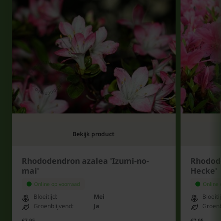
Bekijk product
Rhododendron azalea 'Izumi-no-
Rhodod
mai'
Hecke'
Online op voorraad
Online 
Bloeitijd:
Mei
Bloeiti
Groenblijvend:
Ja
Groenb
€7,95
€7,95