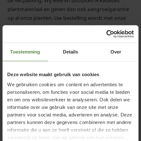
de verpakking. Wij leveren uitsluiten A-kwaliteit
plantmateriaal en geven dan ook aangroeigarantie
op al onze planten. Uw bestelling wordt met onze
eigen bezorgdienst geleverd. Schade aan uw
planten is op deze manier onmogelijk.
Toestemming
Details
Over
Deze website maakt gebruik van cookies
We gebruiken cookies om content en advertenties te
personaliseren, om functies voor social media te bieden
en om ons websiteverkeer te analyseren. Ook delen we
informatie over uw gebruik van onze site met onze
partners voor social media, adverteren en analyse. Deze
partners kunnen deze gegevens combineren met andere
informatie die u aan ze heeft verstrekt of die ze hebben
Inspiratie Azalea's:
verzameld op basis van uw gebruik van hun services.