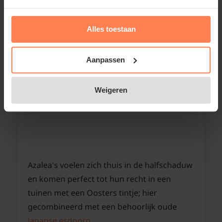
Alles toestaan
Aanpassen
Weigeren
Azalea's voelen zich thuis in de halfschaduw
en komen perfect tot hun recht in een
tuinen met een Oosters tintje; hier
gecombineerd met een behoorlijk oude
Japanse esdoorn
.