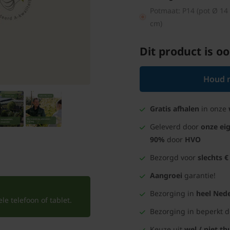
Potmaat: P14 (pot Ø 14
cm)
Dit product is oo
Houd m
Gratis afhalen
in onze
Geleverd door
onze ei
90%
door
HVO
Bezorgd voor
slechts €
Aangroei
garantie!
Bezorging in
heel Nede
e telefoon of tablet.
Bezorging in beperkt 
Keuze uit
wel / niet th