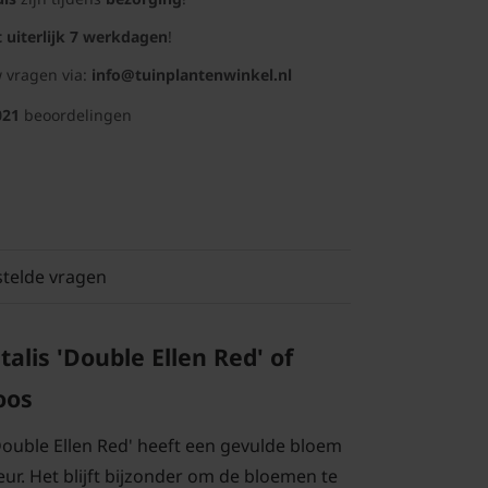
t uiterlijk 7 werkdagen
!
 vragen via:
info@tuinplantenwinkel.nl
021
beoordelingen
stelde vragen
alis 'Double Ellen Red' of
oos
'Double Ellen Red' heeft een gevulde bloem
ur. Het blijft bijzonder om de bloemen te