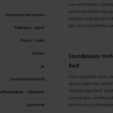
zien verschijnen tijde
kerstroos bloeit doorg
Oosterse kerstroos
kleuren vaak bij het uit
dan ook nog steeds aan
Februari - April
Paars - rood
Groen
Standplaats Hell
Red'
Ja
Deze tuinplant staat ni
Goed winterhard
op een plek met ochten
'Double Ellen Red' staat
alfschaduw - schaduw
humusrijke, vochthoud
grondsoort; kalkhouden
Jaarrond