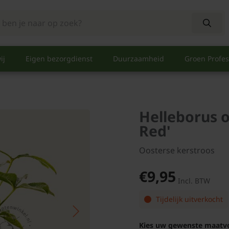
ij
Eigen bezorgdienst
Duurzaamheid
Groen Profes
Helleborus o
Red'
Oosterse kerstroos
€9,95
Incl. BTW
Tijdelijk uitverkocht
Kies uw gewenste maatv