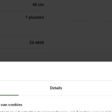
40 cm
7 planten
Helleborus orien
snoeien en ond
Geef tijdens de bloei 
33-4859
eventueel een handje ka
u de stengels en de ui
orientalis 'Double Elle
en
van nieuwe knoppen aa
tuinplant te genieten k
huis in een pot of kuip
Details
in de schaduw van de 
 van cookies