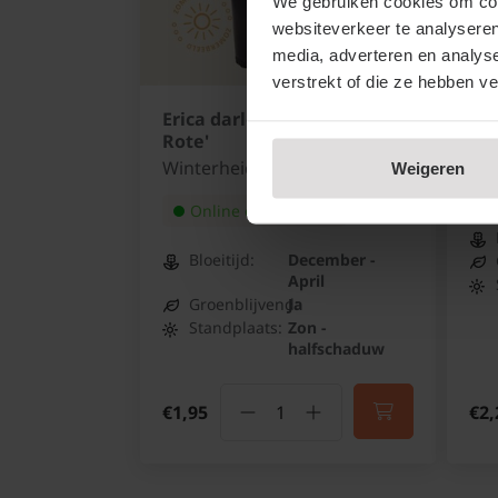
We gebruiken cookies om cont
websiteverkeer te analyseren
media, adverteren en analys
verstrekt of die ze hebben v
Erica darleyensis 'Kramers
Cro
Rote'
Mon
Winterheide
Weigeren
Online op voorraad
Bloeitijd:
December -
April
Groenblijvend:
Ja
Standplaats:
Zon -
halfschaduw
€1,95
€2,