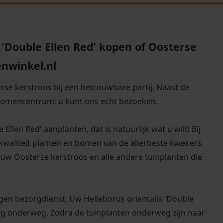
nog lang een hoge sie
Wat is de sterks
Over het algemeen zijn 
'Double Ellen Red' kopen of Oosterse
is de winterhardheid go
enwinkel.nl
met hun wortels in te n
aan.
rse kerstroos bij een betrouwbare partij. Naast de
 bomencentrum; u kunt ons echt bezoeken.
Is een Helleboru
winterhard?
Ellen Red' aanplanten, dat is natuurlijk wat u wilt! Bij
Net als vele andere vas
-kwaliteit planten en bomen van de allerbeste kwekers.
De planten beginnen v
uw Oosterse kerstroos en alle andere tuinplanten die
februari tot in het vro
niet ontbreken in de t
gen bezorgdienst. Uw Helleborus orientalis 'Double
zorg onderweg. Zodra de tuinplanten onderweg zijn naar