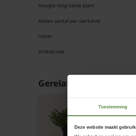
Hoogte volgroeide plant
Advies aantal per vierkante
meter
Artikelcode
Gerelateerde product
Toestemming
Deze website maakt gebruik