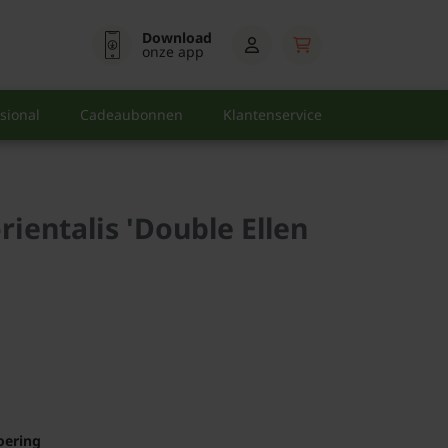
Download
onze app
sional
Cadeaubonnen
Klantenservice
rientalis 'Double Ellen
oering