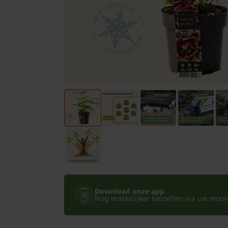
Bomen
Leibomen
Bloembollen
Tuinbenodigdheden
Kamerplanten
Bloempotten
Download onze app
Nog makkelijker bestellen via uw mobiel