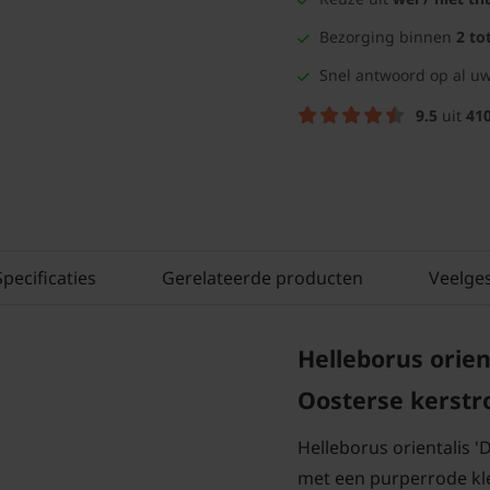
Bezorging binnen
2 to
Snel antwoord op al uw
9.5
uit
41
Specificaties
Gerelateerde producten
Veelge
Helleborus orient
Oosterse kerstr
Helleborus orientalis 
met een purperrode kle