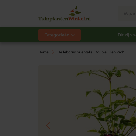
Categorieën
Dit zijn w
Categorieën
Populair
Home
Helleborus orientalis 'Double Ellen Red'
Vaste planten
Heesters
Hagen
Klimplanten
Fruit