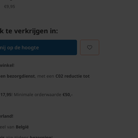
€9,95
k te verkrijgen in:
ij op de hoogte
winkel
!
gen bezorgdienst
, met een
C02 reductie tot
 17,95
! Minimale orderwaarde
€50,-
rland!
deel van
België
uis
zijn tijdens
bezorging
!