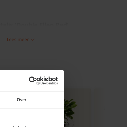
talis 'Double Ellen Red'
erhouden
Lees meer
van de Kerstroos wat organische mest en
lk; beslist geen tuinturf! Na de bloei kunt
tgebloeide bloemen van de Helleborus
n Red' terugknippen; dit bevordert de groei
n de tuinplant. Om meer van deze
unt u hem in de bloeiperiode dichter bij
 zetten. Plant de Kerstroos daarna ergens
Over
tuin om de zomer door te komen.