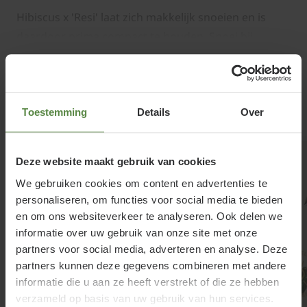
Hibiscus x 'Resi' laat zich makkelijk snoeien en is
daardoor prima compact te houden. Snoei bij
voorkeur in het vroege voorjaar, want de
Lees meer
Altheastruik bloeit op eenjarig hout. Verwijder dan
ook meteen oude en uitgedroogde en
vormverstorende takken.
Toestemming
Details
Over
Gerelateerde producten
Deze website maakt gebruik van cookies
Bomen van tuinplantenwinkel.nl kunt u jaarrond
We gebruiken cookies om content en advertenties te
planten. Dit kan omdat we al onze bomen in pot
personaliseren, om functies voor social media te bieden
leveren. Aanplanten in de herfst, winter, lente én
en om ons websiteverkeer te analyseren. Ook delen we
zomer is dus altijd mogelijk, met
informatie over uw gebruik van onze site met onze
aangroeigarantie!
partners voor social media, adverteren en analyse. Deze
partners kunnen deze gegevens combineren met andere
informatie die u aan ze heeft verstrekt of die ze hebben
verzameld op basis van uw gebruik van hun services.