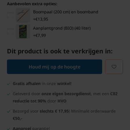
Aanbevolen extra opties:
Boompaal (200 cm) en boomband
+€13,95
Aanplantgrond (BIO) (40 liter)
+€7,99
Dit product is ook te verkrijgen in:
Houd mij op de hoogte
Gratis afhalen
in onze
winkel
!
Geleverd door
onze eigen bezorgdienst
, met een
C02
reductie tot 90%
door
HVO
Bezorgd voor
slechts € 17,95
! Minimale orderwaarde
€50,-
Aangroei
garantie!