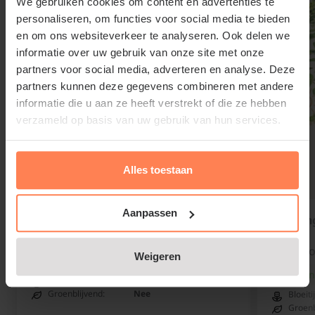
We gebruiken cookies om content en advertenties te
tot 15 cm boven de entplaats. Omdat deze
personaliseren, om functies voor social media te bieden
Pluimhortensia op stam bloeit op nieuw gevormde
en om ons websiteverkeer te analyseren. Ook delen we
takken, zorgt een stevige snoei voor een compacte
informatie over uw gebruik van onze site met onze
kroon en een rijke bloei.
partners voor social media, adverteren en analyse. Deze
partners kunnen deze gegevens combineren met andere
informatie die u aan ze heeft verstrekt of die ze hebben
verzameld op basis van uw gebruik van hun services.
Alles toestaan
Aanpassen
Hydrangea paniculata 'Little Lime'
Hydrang
XL
Pluimhortensia
Pluimho
Weigeren
Online op voorraad
Onlin
Bloeitijd:
Juli - September
Groenblijvend:
Nee
Bloeiti
Groenb