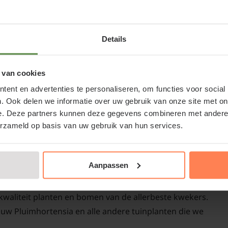
wat extra bescherming 
Ø 17 cm
Details
15-5151
Snoeien en ond
 van cookies
ent en advertenties te personaliseren, om functies voor social
paniculata 'Littl
'Little Spooky' kopen of
. Ook delen we informatie over uw gebruik van onze site met on
e. Deze partners kunnen deze gegevens combineren met andere i
Een van de grote voord
plantenwinkel.nl
erzameld op basis van uw gebruik van hun services.
Spooky' is het gemakke
mhortensia bij een betrouwbare partij. Naast de webshop
niet elk jaar gesnoeid 
trum; u kunt ons echt bezoeken.
in het late winter of v
Aanpassen
zorgen voor een rijker
pooky' aanplanten, dat is natuurlijk wat u wilt! Bij
en snoei de takken tot
-kwaliteit planten en bomen van de allerbeste kwekers.
de groei van nieuwe s
uw Pluimhortensia en alle andere tuinplanten die we
verschijnen. Zo kunt u