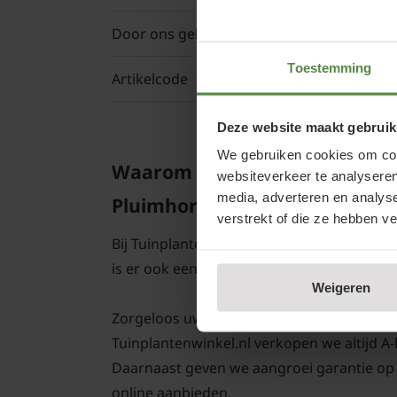
Door ons geleverde potmaat
Toestemming
Artikelcode
Deze website maakt gebruik
We gebruiken cookies om cont
Waarom Hydrangea paniculata 
websiteverkeer te analyseren
media, adverteren en analys
Pluimhortensia kopen bij Tuin
verstrekt of die ze hebben v
Bij Tuinplantenwinkel.nl koopt u een Plui
is er ook een groot planten- en bomencen
Weigeren
Zorgeloos uw Hydrangea paniculata 'Little S
Tuinplantenwinkel.nl verkopen we altijd A
Daarnaast geven we aangroei garantie op 
online aanbieden.