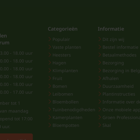
voor Hortensia. Het gaa
Binnen de Hortensia's z
Categorieën
Informatie
den
Populair
Dit zijn wij
trum
Vaste planten
Bestel informatie
Hoe groot wordt
3.00 - 18.00 uur
Heesters
Betaalmethodes
Antwoord: De Hortensia
0.00 - 18.00 uur
Hagen
Bezorging
0.00 - 18.00 uur
hoog, door middel van 
Klimplanten
Bezorging in Belg
0.00 - 18.00 uur
Hydrangea paniculata 'L
Fruit
Afhalen
0.00 - 18.00 uur
Bomen
Duurzaamheid
dwergvariëteit van de 
0.00 - 17.00 uur
Leibomen
Plantinstructies
pluimhortensia's worden
Bloembollen
Informatie over de
mber tot 1
Tuinbenodigdheden
Onze mobiele ap
j van maandag
Kamerplanten
Groen Profession
eopend tot 17:00
Bloempotten
Skal
0 uur.
Welke hortensia 