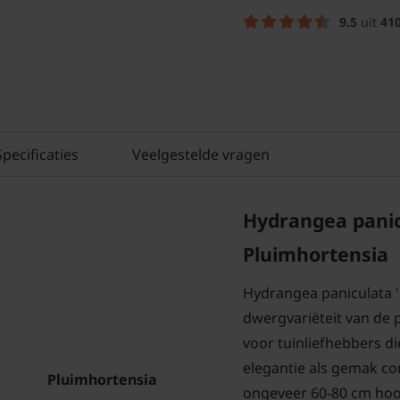
9.5
uit
41
Specificaties
Veelgestelde vragen
Hydrangea panicu
Pluimhortensia
Hydrangea paniculata 'L
dwergvariëteit van de 
voor tuinliefhebbers di
elegantie als gemak co
Pluimhortensia
ongeveer 60-80 cm hoog