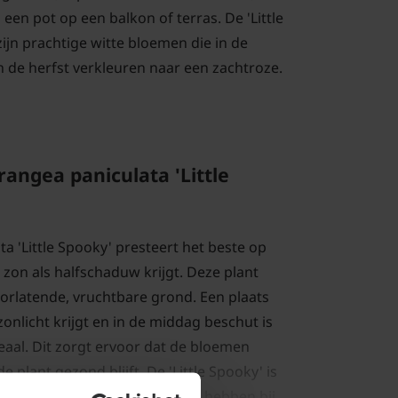
 een pot op een balkon of terras. De 'Little
ijn prachtige witte bloemen die in de
n de herfst verkleuren naar een zachtroze.
angea paniculata 'Little
a 'Little Spooky' presteert het beste op
 zon als halfschaduw krijgt. Deze plant
rlatende, vruchtbare grond. Een plaats
zonlicht krijgt en in de middag beschut is
ideaal. Dit zorgt ervoor dat de bloemen
e plant gezond blijft. De 'Little Spooky' is
aar jonge planten kunnen baat hebben bij