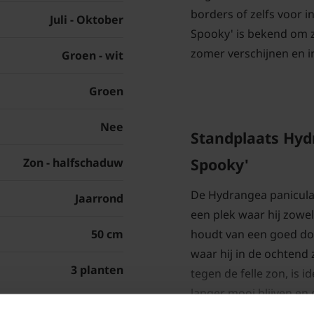
borders of zelfs voor in
Juli - Oktober
Spooky' is bekend om z
zomer verschijnen en i
Groen - wit
Groen
Nee
Standplaats Hydr
Spooky'
Zon - halfschaduw
De Hydrangea paniculat
Jaarrond
een plek waar hij zowel
houdt van een goed doo
50 cm
waar hij in de ochtend 
3 planten
tegen de felle zon, is 
langer mooi blijven en d
redelijk winterhard, m