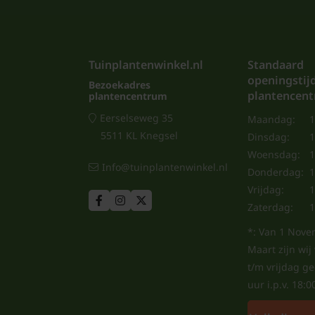
Tuinplantenwinkel.nl
Standaard
openingstij
Bezoekadres
plantencen
plantencentrum
Eerselseweg 35
Maandag:
1
5511 KL Knegsel
Dinsdag:
1
Woensdag:
1
Info@tuinplantenwinkel.nl
Donderdag:
1
Vrijdag:
1
Zaterdag:
1
*: Van 1 Nove
Maart zijn wi
t/m vrijdag g
uur i.p.v. 18:0