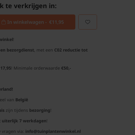
k te verkrijgen in:
In winkelwagen -
€11,95
winkel
!
gen bezorgdienst
, met een
C02 reductie tot
 17,95
! Minimale orderwaarde
€50,-
rland!
deel van
België
uis
zijn tijdens
bezorging
!
t uiterlijk 7 werkdagen
!
 vragen via:
info@tuinplantenwinkel.nl