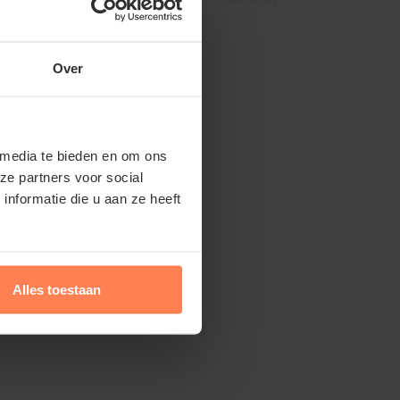
tegen strenge vorst.
Lees meer
Over
erhouden Hydrangea
 media te bieden en om ons
e Spooky'
ze partners voor social
nformatie die u aan ze heeft
elen van de Hydrangea paniculata 'Little
lijke onderhoud. Deze hortensia hoeft
te worden, maar een jaarlijkse snoeibeurt
roege voorjaar kan de plant verjongen en
Alles toestaan
e bloei. Knip hierbij de oude bloemen weg
 ongeveer een derde terug. Dit stimuleert
cheuten waarop later de bloemen
 in de zomer genieten van de ronde