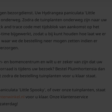
bloempluimen van de li
gen bezorgdienst. Uw Hydrangea paniculata 'Little
rg onderweg. Zodra de tuinplanten onderweg zijn naar uw
ack and trace code met tijdsblok van aankomst op het
Wat betreft het onderh
-time bijgewerkt, zodat u bij kunt houden hoe laat we er
de Hydrangea paniculat
n waar we de bestelling neer mogen zetten indien er
tijdens droge periodes
 verzorgen.
plant kan helpen om vo
verminderen. Ook is he
n- en bomencentrum en wilt u er zeker van zijn dat uw
te bemesten met een 
oorraad is tijdens uw bezoek? Bestel Pluimhortensia dan
groei en bloei te bevor
t zodra de bestelling tuinplanten voor u klaar staat.
De 'Little Spooky' is e
niculata 'Little Spooky', of over onze tuinplanten, staat
toevoeging aan elke tuin
ntenwinkel.nl
voor u klaar. Onze klantenservice
zijn charmante bloeme
zaterdag!