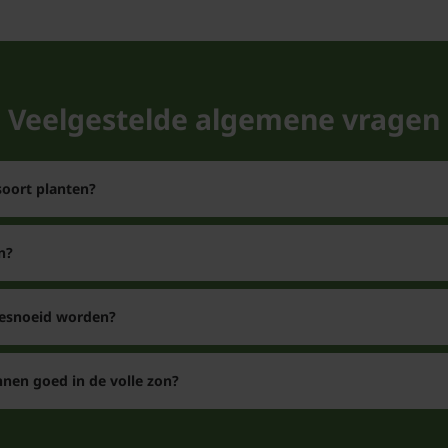
Veelgestelde vr
paniculata 'Littl
Veelgestelde algemene vragen
Wat is de kleins
Antwoord: De Hortensia
soort planten?
kleinblijvende pluimho
'Little Spooky' uiterm
n?
beplanting.
gesnoeid worden?
Wat is het versc
nen goed in de volle zon?
Hydrangea?
Antwoord: Er is geen v