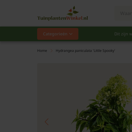
Categorieën
Dit zijn w
Categorieën
Populair
Home
Hydrangea paniculata 'Little Spooky'
Vaste planten
Heesters
Hagen
Klimplanten
Fruit