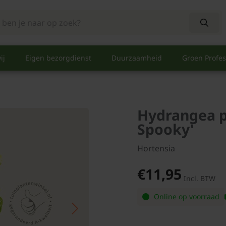
ij
Eigen bezorgdienst
Duurzaamheid
Groen Profes
Hydrangea pa
Spooky'
Hortensia
€11,95
Incl. BTW
Online op voorraad