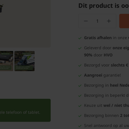
Dit product is oo
Gratis afhalen
in onze
Geleverd door
onze ei
90%
door
HVO
Bezorgd voor
slechts €
Aangroei
garantie!
Bezorging in
heel Nede
Bezorging in beperkt 
Keuze uit
wel / niet th
e telefoon of tablet.
Bezorging binnen
2 to
Snel antwoord op al uw