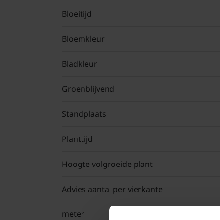
Bloeitijd
Bloemkleur
Bladkleur
Groenblijvend
Standplaats
Planttijd
Hoogte volgroeide plant
Advies aantal per vierkante
meter