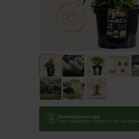
Bomen
Leibomen
Bloembollen
Tuinbenodigdheden
Kamerplanten
Bloempotten
Download onze app
Nog makkelijker bestellen via uw mobiel