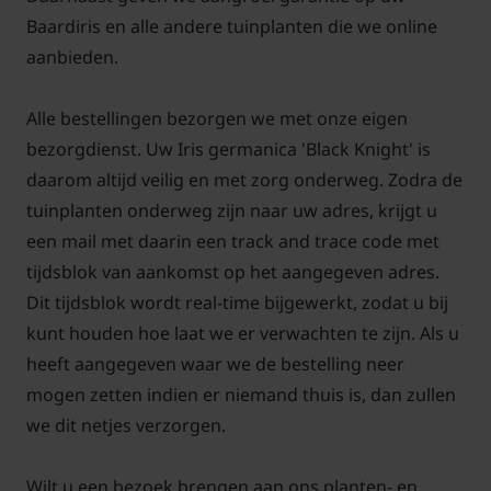
Baardiris en alle andere tuinplanten die we online
aanbieden.
Welke grond voor irissen?
Alle bestellingen bezorgen we met onze eigen
Antwoord: De Irissen staan graag in de volle zon tot
bezorgdienst. Uw Iris germanica 'Black Knight' is
halfschaduw. De grond het liefst vochtige en water
daarom altijd veilig en met zorg onderweg. Zodra de
doorlatend. De grondsoort maakt niet zo heel veel
tuinplanten onderweg zijn naar uw adres, krijgt u
uit. Irissen kunnen goed droogte verdragen.
een mail met daarin een track and trace code met
tijdsblok van aankomst op het aangegeven adres.
Dit tijdsblok wordt real-time bijgewerkt, zodat u bij
Behoord de Iris germanica 'Black
kunt houden hoe laat we er verwachten te zijn. Als u
Knight' tot de
heeft aangegeven waar we de bestelling neer
onderhoudsvriendelijke vaste
mogen zetten indien er niemand thuis is, dan zullen
planten?
we dit netjes verzorgen.
Antwoord: De Iris germanica 'Black Knight', Baardiris
is een garanderen sterke plant die weinig
Wilt u een bezoek brengen aan ons planten- en