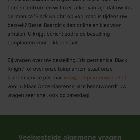
onderhoud nodig heeft. Uit gebloeide bloemen
bomencentrum en wilt u er zeker van zijn dat uw Iris
mogen weg geknipt zodat de plant nieuwe scheuten
germanica 'Black Knight' op voorraad is tijdens uw
met bloemen kan gaan maken. Om de paar jaar de
bezoek? Bestel Baardiris dan online en kies voor
planten scheuren en opnieuw uit planten is niet
afhalen. U krijgt bericht zodra de bestelling
verkeerd.
tuinplanten voor u klaar staat.
Bij vragen over uw bestelling, Iris germanica 'Black
Knight', of over onze tuinplanten, staat onze
Hoe krijg ik de planten geleverd?
klantenservice per mail
info@tuinplantenwinkel.nl
Antwoord: De Iris germanica 'Black Knight', Baardiris
voor u klaar. Onze klantenservice beantwoordt uw
wordt bij kwekers in containers geplant en is
vragen zeer snel, ook op zaterdag!
leverbaar in potmaat p9, dit is een potmaat van 9
cm, dus de pot varieert niet in maten. Het
beschikbare aanbod van Irissen kunt u zien bij ons
in de webwinkel. De daadwerkelijke afleverhoogte
Veelgestelde algemene vragen
hangt af van de periode dat u de planten besteld.