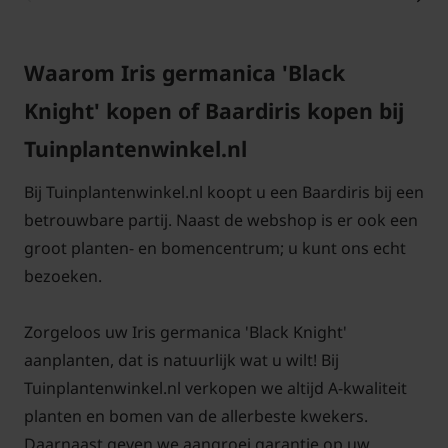
Antwoord: De verzorging van Irissen is niet moeilijk.
Na de winter kan men het beste het oude blad en
bloemstengels afknippen. Eens om de paar jaar kan
Waarom Iris germanica 'Black
men de Irissen uit de grond halen en scheuren en
Knight' kopen of Baardiris kopen bij
weer terug planten. Zo ontstaan er weer nieuwe
Tuinplantenwinkel.nl
gezonde planten. Plant de Iris germanica 'Black
Knight' bij voorkeur in de volle zon.
Bij Tuinplantenwinkel.nl koopt u een Baardiris bij een
betrouwbare partij. Naast de webshop is er ook een
groot planten- en bomencentrum; u kunt ons echt
bezoeken.
Hoe lang bloeien irissen?
Antwoord: De Iris germanica 'Black Knight wordt
Zorgeloos uw Iris germanica 'Black Knight'
ook wel baard iris genoemd. De bloeitijd voort de
aanplanten, dat is natuurlijk wat u wilt! Bij
Iris germanica 'Black Knight', Baardiris is in de
Tuinplantenwinkel.nl verkopen we altijd A-kwaliteit
maanden mei juni en de bloemkleur is paars.
planten en bomen van de allerbeste kwekers.
Daarnaast geven we aangroei garantie op uw