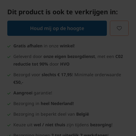
Dit product is ook te verkrijgen in:
Houd mij op de hoogte
Gratis afhalen
in onze
winkel
!
Geleverd door
onze eigen bezorgdienst
, met een
C02
reductie tot 90%
door
HVO
Bezorgd voor
slechts € 17,95
! Minimale orderwaarde
€50,-
Aangroei
garantie!
Bezorging in
heel Nederland!
Bezorging in beperkt deel van
België
Keuze uit
wel / niet thuis
zijn tijdens
bezorging
!
Bezorging binnen
2 tot uiterlijk 7 werkdagen
!