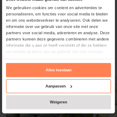
Knight'
We gebruiken cookies om content en advertenties te
personaliseren, om functies voor social media te bieden
Iris germanica 'Black Knight' heeft een voorkeur
en om ons websiteverkeer te analyseren. Ook delen we
voor een standplaats in de zon of halfschaduw in
informatie over uw gebruik van onze site met onze
partners voor social media, adverteren en analyse. Deze
een vochtige, waterdoorlatende bodem en stelt
partners kunnen deze gegevens combineren met andere
weinig eisen aan de grondsoort.
informatie die u aan ze heeft verstrekt of die ze hebben
Lees meer
verzameld op basis van uw gebruik van hun services.
Gerelateerde producten
Alles toestaan
Iris germanica 'Black Knight' snoeien
en onderhouden
Aanpassen
Haal uitgebloeide bloemen weg voor de vorming
van nieuwe knoppen. Knip afgestorven stengels en
Weigeren
bladeren na de winter helemaal weg, zodat jonge,
frisse scheuten meer licht en ruimte krijgen.