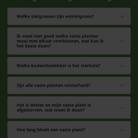
Deze potplant kan het hele jaar door aangeplant
worden. De irisbollen zitten in speciale
Welke siergrassen zijn wintergroen?
beschermende verpakking en worden dan gewoon
in gepakt. Haal de bollen wel zo snel mogelijk uit de
Ik weet niet goed welke vaste planten
verpakking en probeer deze te verwerken in de tuin.
mooi met elkaar combineren, wat kan ik
het beste doen?
Specificaties levertijd zijn te vinden op de website.
Welke bodembedekker is het sterkste?
Zijn alle vaste planten winterhard?
Het is winter en mijn vaste plant is
afgestorven, wat moet ik doen?
Hoe lang bloeit een vaste plant?