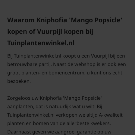
een oranje bladkleur?
Antwoord: De bladkleur van de Kniphofia 'Mango
Waarom Kniphofia 'Mango Popsicle'
Popsicle' is gewoon frisgroen van kleur. De
kopen of Vuurpijl kopen bij
bloemkleur is wel oranje. De hoogte van de plant is
70 cm en de bloei is in de periode augustus -
Tuinplantenwinkel.nl
oktober. De Kniphofia 'Mango Popsicle' kan ook in
Bij Tuinplantenwinkel.nl koopt u een Vuurpijl bij een
een pot gebruikt worden.
betrouwbare partij. Naast de webshop is er ook een
groot planten- en bomencentrum; u kunt ons echt
bezoeken.
Wat is de beste standplaats?
Zorgeloos uw Kniphofia 'Mango Popsicle'
Antwoord: De planten van de Kniphofia staan graag
aanplanten, dat is natuurlijk wat u wilt! Bij
in de volle zon maar wel wat beschut. De grond
Tuinplantenwinkel.nl verkopen we altijd A-kwaliteit
moet goed water doorlatend zijn. De bodem mag
planten en bomen van de allerbeste kwekers.
gerust zanderig zijn. De plantdichtheid is 7 planten
Daarnaast geven we aangroei garantie op uw