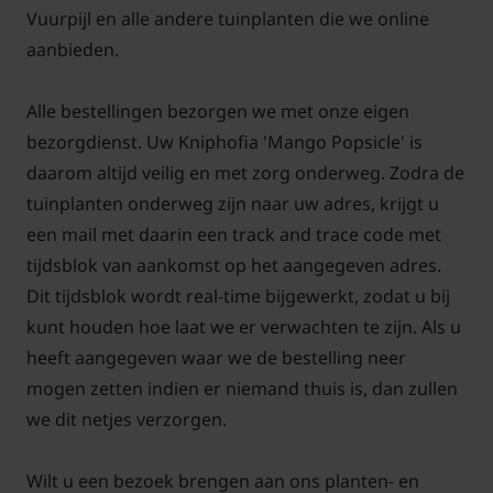
per vierkante meter. Door dat de bloei prachtig is
Vuurpijl en alle andere tuinplanten die we online
behoord deze plant zeker in de tuin thuis. De plant
aanbieden.
staat ook prachtig in een pot op een terras of
balkon.
Alle bestellingen bezorgen we met onze eigen
bezorgdienst. Uw Kniphofia 'Mango Popsicle' is
daarom altijd veilig en met zorg onderweg. Zodra de
tuinplanten onderweg zijn naar uw adres, krijgt u
een mail met daarin een track and trace code met
tijdsblok van aankomst op het aangegeven adres.
Dit tijdsblok wordt real-time bijgewerkt, zodat u bij
kunt houden hoe laat we er verwachten te zijn. Als u
heeft aangegeven waar we de bestelling neer
mogen zetten indien er niemand thuis is, dan zullen
we dit netjes verzorgen.
Wilt u een bezoek brengen aan ons planten- en