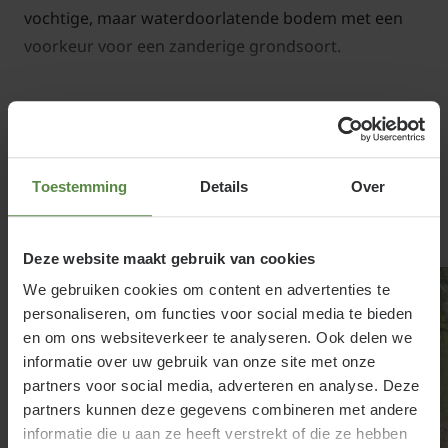
vochtige, maar waterdoorlatende bodem met een
voorkeur voor een zanderige grondsoort.
Lees meer
Kniphofia 'Mango Popsicle' snoeien
Toestemming
Details
Over
en onderhouden
Gerelateerde producten
In de loop van het najaar sterft de tuinplant af. U
Deze website maakt gebruik van cookies
kunt Vuurpijl in de wintermaanden terug knippen
We gebruiken cookies om content en advertenties te
(eventueel de uitgebloeide aren al eerder: dit
personaliseren, om functies voor social media te bieden
bevordert de aanmaak van nieuwe bloemen). De
en om ons websiteverkeer te analyseren. Ook delen we
Kniphofia 'Mango Popsicle' kan tegen de vorst, maar
informatie over uw gebruik van onze site met onze
bij strenge vorst, is het aan te raden om de voet van
partners voor social media, adverteren en analyse. Deze
partners kunnen deze gegevens combineren met andere
de tuinplant te bedekken met een isolerend
informatie die u aan ze heeft verstrekt of die ze hebben
bladerdek of eventueel een oude deken.