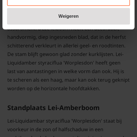
'Worplesdon' of Lei-Amberboom
Weigeren
De Lei-Amberboom is een topper uit ons leibomen
assortiment. Deze leiboom heeft een decoratief,
handvormig, diep ingesneden blad, dat in de herfst
schitterend verkleurt in allerlei geel- en roodtinten.
De stam blijft gewoon glad zonder kurklijsten. Lei-
Liquidamber styraciflua 'Worplesdon' heeft geen
last van aantastingen in welke vorm dan ook. Hij is
te scheren als een haag, maar kan ook terug geknipt
worden op de horizontale hoofdtakken.
Standplaats Lei-Amberboom
Lei-Liquidambar styraciflua 'Worplesdon' staat bij
voorkeur in de zon of halfschaduw in een