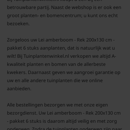
jongste scheuten laat staan. Op den duur ontstaat
betrouwbare partij. Naast de webshop is er ook een
een steeds dichter netwerk van takken en groeit de
groot planten- en bomencentrum; u kunt ons echt
leiboom goed dicht. Geef indien nodig extra voeding
bezoeken.
in het voorjaar of de zomer; bij voorkeur met een
organische meststof.
Zorgeloos uw Lei amberboom - Rek 200x130 cm -
pakket 6 stuks aanplanten, dat is natuurlijk wat u
wilt! Bij Tuinplantenwinkel.nl verkopen we altijd A-
De Lei-Amberboom oftewel Lei-Liquidambar of
kwaliteit planten en bomen van de allerbeste
Leiliquidambar is, met zijn grote handvormige blad,
kwekers. Daarnaast geven we aangroei garantie op
een zeer goed alternatief voor de leivorm van de
uw en alle andere tuinplanten die we online
Plataan. De 'Worplesdon' is de beste variant van de
aanbieden.
Liquidambar om een leiboom van te maken.
Alle bestellingen bezorgen we met onze eigen
Bomen van tuinplantenwinkel.nl kunt u jaarrond
bezorgdienst. Uw Lei amberboom - Rek 200x130 cm
planten. Dit kan omdat we al onze bomen in pot
- pakket 6 stuks is daarom altijd veilig en met zorg
leveren. Aanplanten in de herfst, winter, lente én
onderweg. Zodra de tuinplanten onderweg zijn naar