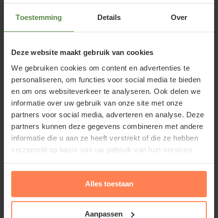
(Classic)
Toestemming
Details
Over
Te overbruggen afstand
1200 cm
Deze website maakt gebruik van cookies
minimaal
We gebruiken cookies om content en advertenties te
personaliseren, om functies voor social media te bieden
Te overbruggen afstand
1650 cm
en om ons websiteverkeer te analyseren. Ook delen we
informatie over uw gebruik van onze site met onze
maximaal
partners voor social media, adverteren en analyse. Deze
partners kunnen deze gegevens combineren met andere
informatie die u aan ze heeft verstrekt of die ze hebben
Maximale tussenruimte
90 cm
verzameld op basis van uw gebruik van hun services.
Artikelcode
76R04-1936
Alles toestaan
Lei-Liquidambar styraciflua
Aanpassen