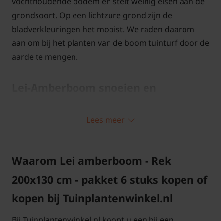
vochthoudende bodem en stelt weinig eisen aan de
grondsoort. Op een lichtzure grond zijn de
bladverkleuringen het mooist. We raden daarom
aan om bij het planten van de boom tuinturf door de
aarde te mengen.
Lei-Amberboom snoeien en
onderhouden
Lees meer
Een leiboom dient minimaal een keer per jaar
gesnoeid te worden. Lei-Liquidamber styraciflua
'Worplesdon' wordt het beste gesnoeid in de zomer
Waarom Lei amberboom - Rek
(eind juni/begin juli) of in de winter. U kunt de Lei-
200x130 cm - pakket 6 stuks kopen of
Amberboom snoeien met een snoeischaar of tang
kopen bij Tuinplantenwinkel.nl
maar ook met een heggenschaar. Snoei daarbij
langs het scherm af waarbij u kleine delen van de
Bij Tuinplantenwinkel.nl koopt u een bij een