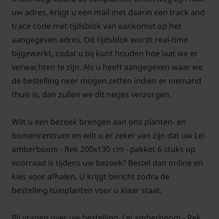
zomer is dus altijd mogelijk, met
uw adres, krijgt u een mail met daarin een track and
aangroeigarantie!
trace code met tijdsblok van aankomst op het
aangegeven adres. Dit tijdsblok wordt real-time
Een keuzehulp voor het kopen van leibomen op
bijgewerkt, zodat u bij kunt houden hoe laat we er
Tuinplantenwinkel.nl vindt u
hier!
verwachten te zijn. Als u heeft aangegeven waar we
de bestelling neer mogen zetten indien er niemand
Voor snoei- en onderhoudstips voor de Lei-
thuis is, dan zullen we dit netjes verzorgen.
Amberboom
klik hier!
Wilt u een bezoek brengen aan ons planten- en
bomencentrum en wilt u er zeker van zijn dat uw Lei
amberboom - Rek 200x130 cm - pakket 6 stuks op
voorraad is tijdens uw bezoek? Bestel dan online en
kies voor afhalen. U krijgt bericht zodra de
bestelling tuinplanten voor u klaar staat.
Bij vragen over uw bestelling, Lei amberboom - Rek