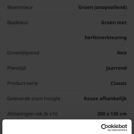
Bloemkleur
Groen (onopvallend)
Bladkleur
Groen met
herfstverkleuring
Groenblijvend
Nee
Planttijd
Jaarrond
Product-serie
Classic
Geleverde stam hoogte
Keuze afhankelijk
Afmetingen rek (b x h)
200 x 130 cm
Totale hoogte leiboom
Stamhoogte + 130 cm