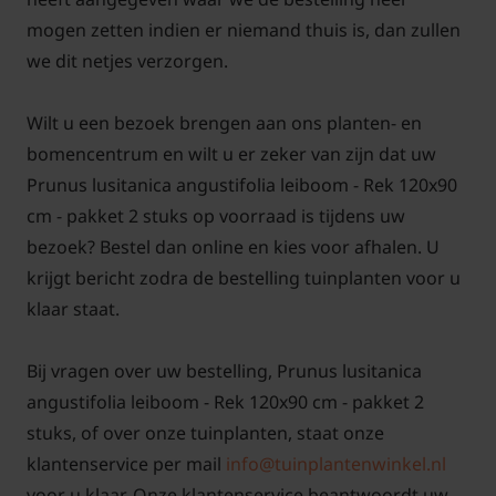
snoeien zodat er geen blad- en of vruchtschade
mogen zetten indien er niemand thuis is, dan zullen
optreedt.
we dit netjes verzorgen.
Wilt u een bezoek brengen aan ons planten- en
bomencentrum en wilt u er zeker van zijn dat uw
Bomen van tuinplantenwinkel.nl kunt u jaarrond
Prunus lusitanica angustifolia leiboom - Rek 120x90
planten. Dit kan omdat we al onze bomen in pot
cm - pakket 2 stuks op voorraad is tijdens uw
leveren. Aanplanten in de herfst, winter, lente én
bezoek? Bestel dan online en kies voor afhalen. U
zomer is dus altijd mogelijk, met
krijgt bericht zodra de bestelling tuinplanten voor u
aangroeigarantie!
klaar staat.
Bij vragen over uw bestelling, Prunus lusitanica
angustifolia leiboom - Rek 120x90 cm - pakket 2
Een keuzehulp voor het kopen van leibomen op
stuks, of over onze tuinplanten, staat onze
Tuinplantenwinkel.nl vindt u
hier!
klantenservice per mail
info@tuinplantenwinkel.nl
voor u klaar. Onze klantenservice beantwoordt uw