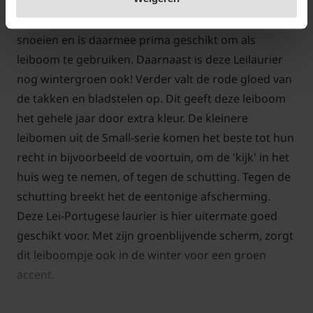
gekozen hebben om te gebruiken als leiboom in
onze Small-serie. De Portugese laurier laat zich goed
snoeien en is daarmee prima geschikt om als
leiboom te gebruiken. Daarnaast is deze Leilaurier
nog wintergroen ook! Verder valt de rode gloed van
de takken en bladstelen op. Dit geeft deze leiboom
het gehele jaar door extra kleur. De kleinere
leibomen uit de Small-serie komen het beste tot hun
recht in bijvoorbeeld de voortuin, om de 'kijk' in het
huis weg te nemen, of tegen de schutting. Tegen de
schutting breekt het de eentonige afscherming.
Deze Lei-Portugese laurier is hier uitermate goed
geschikt voor. Met zijn groenblijvende scherm, zorgt
dit leiboompje ook in de winter voor een groen
accent.