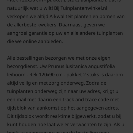
worden vergeleken met het knippen van een haag.
natuurlijk wat u wilt! Bij Tuinplantenwinkel.nl
Met een snoeischaar of heggenschaar knipt u langs
verkopen we altijd A-kwaliteit planten en bomen van
het scherm af. De Lei-Portugese laurier brengt u zo
de allerbeste kwekers. Daarnaast geven we
weer terug in model. Bij deze methode knipt u delen
aangroei garantie op uw en alle andere tuinplanten
van de zijscheuten af. In het vervolg zullen er vanaf
die we online aanbieden.
de zijscheuten nieuwe scheuten ontwikkelen. Het
resultaat is een scherm met steeds meer fijne
Alle bestellingen bezorgen we met onze eigen
vertakkingen en dus meer blad, een dichtere
bezorgdienst. Uw Prunus lusitanica angustifolia
leiboom dus.
leiboom - Rek 120x90 cm - pakket 2 stuks is daarom
altijd veilig en met zorg onderweg. Zodra de
tuinplanten onderweg zijn naar uw adres, krijgt u
een mail met daarin een track and trace code met
Het scheren van een leiboom kan het beste in de
tijdsblok van aankomst op het aangegeven adres.
maanden juni en juli, snoei bij voorkeur op een
Dit tijdsblok wordt real-time bijgewerkt, zodat u bij
bewolkte en koele dag. Dit voorkomt brandschade
kunt houden hoe laat we er verwachten te zijn. Als u
aan het blad. Met een snoeischaar kunt u gericht
heeft aangegeven waar we de bestelling neer