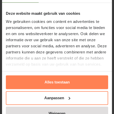
(Small)
Deze website maakt gebruik van cookies
Maximale tussenruimte
60 cm
We gebruiken cookies om content en advertenties te
personaliseren, om functies voor social media te bieden
Artikelcode
87-4668
en om ons websiteverkeer te analyseren. Ook delen we
informatie over uw gebruik van onze site met onze
partners voor social media, adverteren en analyse. Deze
partners kunnen deze gegevens combineren met andere
Lei-Laurier lusitanica 'Angustifolia' of
informatie die u aan ze heeft verstrekt of die ze hebben
verzameld op basis van uw gebruik van hun services.
Lei-Portugese laurier
Dit is de groenblijvende leiboom in onze Small-serie.
Alles toestaan
De Prunus lusitanica 'Angustifolia' is een fijnbladige
variant in de uitgebreide Laurier-familie. Hij groeit
Aanpassen
stukken minder hard en ruig dan de alom bekende
grootbladige Laurieren. Vandaar dat we deze soort
Weigeren