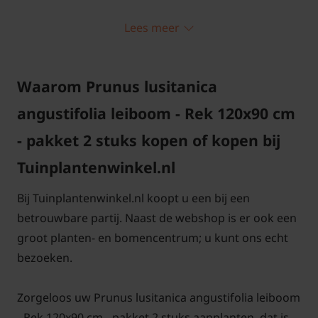
Standplaats Lei-Laurier lusitanica
Lees meer
'Angustifolia'
Plant de Lei-Laurier lusitanica 'Angustifolia' op een
Waarom Prunus lusitanica
zonnige of halfschaduwrijke plaats. Zorg dat de
angustifolia leiboom - Rek 120x90 cm
grond vochtig en goed doorlaatbaar is. Hoewel de
- pakket 2 stuks kopen of kopen bij
tuinplant winterhard is, raden we een beschutte
standplaats aan.
Tuinplantenwinkel.nl
Bij Tuinplantenwinkel.nl koopt u een bij een
betrouwbare partij. Naast de webshop is er ook een
groot planten- en bomencentrum; u kunt ons echt
Lei-Laurier lusitanica 'Angustifolia'
bezoeken.
snoeien en onderhouden
Zorgeloos uw Prunus lusitanica angustifolia leiboom
Het scheren van de Lei-Laurier kan het makkelijkst
- Rek 120x90 cm - pakket 2 stuks aanplanten, dat is