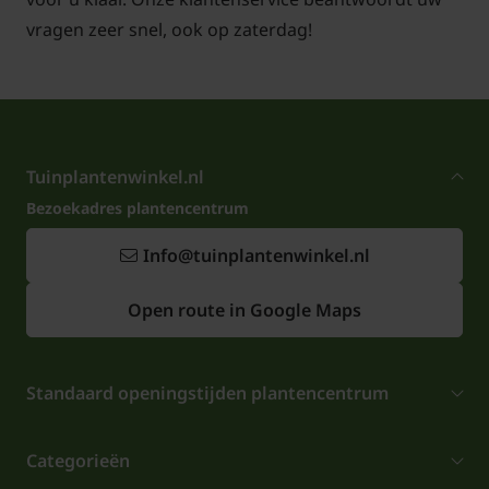
Voor snoei- en onderhoudstips voor de Lei-
vragen zeer snel, ook op zaterdag!
Portugese laurier
klik hier!
Tuinplantenwinkel.nl
Bezoekadres plantencentrum
Info@tuinplantenwinkel.nl
Open route in Google Maps
Standaard openingstijden plantencentrum
Categorieën