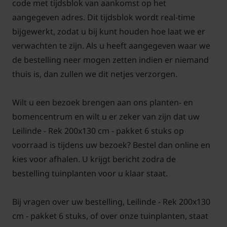
code met tijdsblok van aankomst op het
leveren. Aanplanten in de herfst, winter, lente én
aangegeven adres. Dit tijdsblok wordt real-time
zomer is dus altijd mogelijk, met
bijgewerkt, zodat u bij kunt houden hoe laat we er
aangroeigarantie!
verwachten te zijn. Als u heeft aangegeven waar we
de bestelling neer mogen zetten indien er niemand
Een keuzehulp voor het kopen van leibomen op
thuis is, dan zullen we dit netjes verzorgen.
Tuinplantenwinkel.nl vindt u
hier!
Wilt u een bezoek brengen aan ons planten- en
Voor snoei- en onderhoudstips voor de Lei-Linde
bomencentrum en wilt u er zeker van zijn dat uw
klik hier!
Leilinde - Rek 200x130 cm - pakket 6 stuks op
voorraad is tijdens uw bezoek? Bestel dan online en
kies voor afhalen. U krijgt bericht zodra de
bestelling tuinplanten voor u klaar staat.
Bij vragen over uw bestelling, Leilinde - Rek 200x130
cm - pakket 6 stuks, of over onze tuinplanten, staat