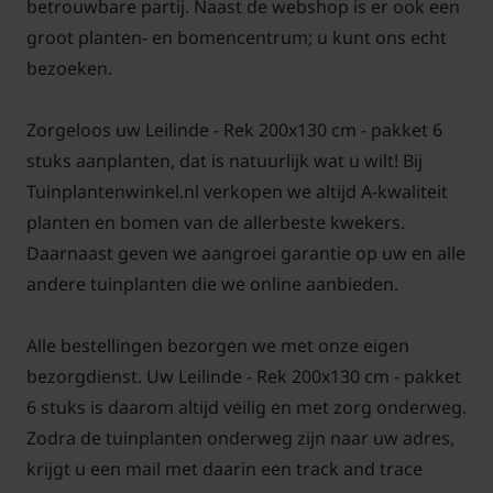
De Lei-Tilia europaea 'Pallida' is gemakkelijk in het
betrouwbare partij. Naast de webshop is er ook een
onderhoud. Het hout is zacht en knipt of zaagt
groot planten- en bomencentrum; u kunt ons echt
gemakkelijk. De boom kan in de winter hard
bezoeken.
gesnoeid worden (geknot) tot op de horizontale
hoofdtakken. Hij kan desgewenst ook geschoren
Zorgeloos uw Leilinde - Rek 200x130 cm - pakket 6
worden als een haag. Dat laatste geeft een dicht
stuks aanplanten, dat is natuurlijk wat u wilt! Bij
vertakt netwerk van takjes. Zodoende geeft het ook
Tuinplantenwinkel.nl verkopen we altijd A-kwaliteit
in de winter nog een gevoel van privacy. Het nieuwe,
planten en bomen van de allerbeste kwekers.
frisgroene blad verschijnt al vroeg in het jaar aan de
Daarnaast geven we aangroei garantie op uw en alle
boom. De herfstkleur is geel. Vanwege de
andere tuinplanten die we online aanbieden.
vormsnoei als leiboom zal de Linde geen bloemen
geven en ook niet de kenmerkende zaden met
Alle bestellingen bezorgen we met onze eigen
vleugels.
bezorgdienst. Uw Leilinde - Rek 200x130 cm - pakket
6 stuks is daarom altijd veilig en met zorg onderweg.
Zodra de tuinplanten onderweg zijn naar uw adres,
Bomen van tuinplantenwinkel.nl kunt u jaarrond
krijgt u een mail met daarin een track and trace
planten. Dit kan omdat we al onze bomen in pot