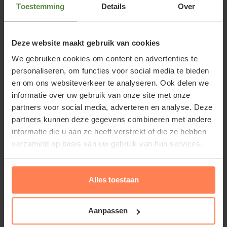
(Classic)
Toestemming
Details
Over
Te overbruggen afstand
1200 cm
Deze website maakt gebruik van cookies
minimaal
We gebruiken cookies om content en advertenties te
personaliseren, om functies voor social media te bieden
Te overbruggen afstand
1650 cm
en om ons websiteverkeer te analyseren. Ook delen we
informatie over uw gebruik van onze site met onze
partners voor social media, adverteren en analyse. Deze
maximaal
partners kunnen deze gegevens combineren met andere
informatie die u aan ze heeft verstrekt of die ze hebben
Maximale tussenruimte
90 cm
verzameld op basis van uw gebruik van hun services.
Artikelcode
75R10-224
Alles toestaan
Lei-Tilia europaea 'Pallida' of Lei-
Aanpassen