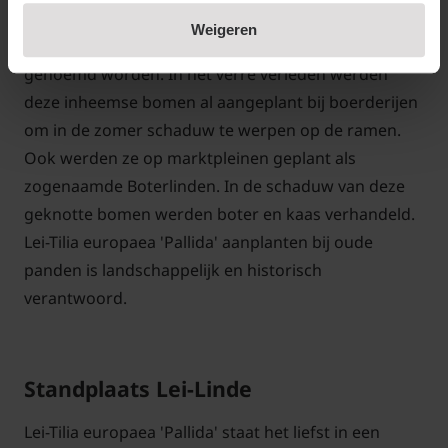
Linde
Weigeren
De Lei-Linde kan met recht de moeder der leibomen
genoemd worden. In het verre verleden werden
deze inheemse bomen al aangeplant bij boerderijen
om in de zomer schaduw te werpen op de ramen.
Ook werden ze op marktpleinen geplant als
zogenaamde Boterlinden. In de schaduw van deze
geknotte bomen werden boter en kaas verhandeld.
Lei-Tilia europaea 'Pallida' aanplanten bij oude
panden is landschappelijk en historisch
verantwoord.
Standplaats Lei-Linde
Lei-Tilia europaea 'Pallida' staat het liefst in een