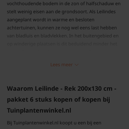
vochthoudende bodem in de zon of halfschaduw en
stelt weinig eisen aan de grondsoort. Als Leilindes
aangeplant wordt in warme en besloten
achtertuinen, kunnen ze nog wel eens last hebben
van bladluis en bladvlekken. In het buitengebied en
op winderige plaatsen is dit beduidend minder het
geval. Op een beschutte plek raden wij van
Tuinplantenwinkel.nl een Leilinde niet aan, kies dan
Lees meer
voor de leivorm van de Haagbeuk of Amberboom.
Ze zijn duurder in aanschaf maar op een beschutte
plek zeker het geld waard. Het is de bedoeling dat u,
Waarom Leilinde - Rek 200x130 cm -
met de juiste keuze, jarenlang van de leibomen kunt
pakket 6 stuks kopen of kopen bij
genieten!
Tuinplantenwinkel.nl
Lei-Linde snoeien en onderhouden
Bij Tuinplantenwinkel.nl koopt u een bij een