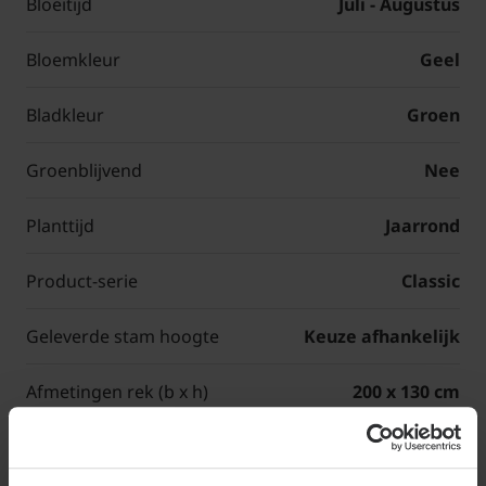
Bloeitijd
Juli - Augustus
Bloemkleur
Geel
Bladkleur
Groen
Groenblijvend
Nee
Planttijd
Jaarrond
Product-serie
Classic
Geleverde stam hoogte
Keuze afhankelijk
Afmetingen rek (b x h)
200 x 130 cm
Totale hoogte leiboom
Stamhoogte + 130 cm