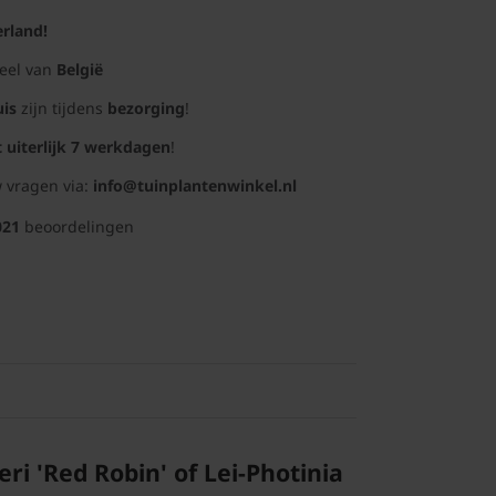
rland!
deel van
België
uis
zijn tijdens
bezorging
!
t uiterlijk 7 werkdagen
!
 vragen via:
info@tuinplantenwinkel.nl
021
beoordelingen
eri 'Red Robin' of Lei-Photinia