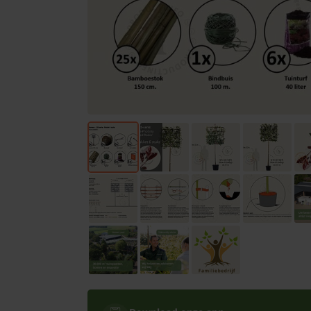
Bomen
Leibomen
Bloembollen
Tuinbenodigdheden
Kamerplanten
Bloempotten