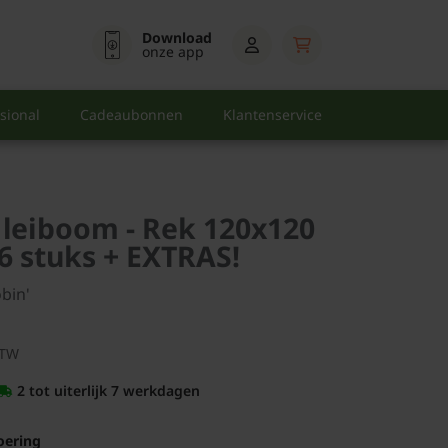
Download
onze app
sional
Cadeaubonnen
Klantenservice
 leiboom - Rek 120x120
6 stuks + EXTRAS!
obin'
BTW
2 tot uiterlijk 7 werkdagen
oering