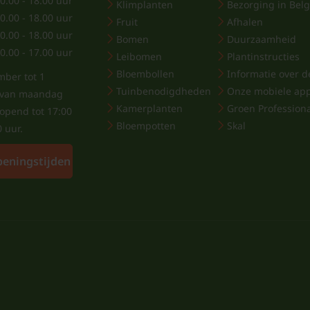
0.00 - 18.00 uur
Klimplanten
Bezorging in Belg
0.00 - 18.00 uur
Fruit
Afhalen
0.00 - 18.00 uur
Bomen
Duurzaamheid
0.00 - 17.00 uur
Leibomen
Plantinstructies
Bloembollen
Informatie over de
mber tot 1
Tuinbenodigdheden
Onze mobiele ap
j van maandag
Kamerplanten
Groen Profession
eopend tot 17:00
Bloempotten
Skal
0 uur.
peningstijden