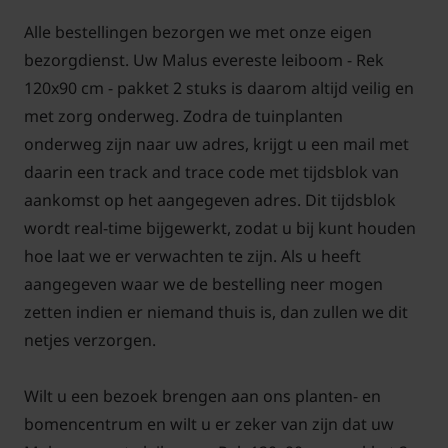
Tuinplantenwinkel.nl vindt u
hier!
Alle bestellingen bezorgen we met onze eigen
bezorgdienst. Uw Malus evereste leiboom - Rek
Voor snoei- en onderhoudstips voor de Lei-
120x90 cm - pakket 2 stuks is daarom altijd veilig en
Sierappel
klik hier!
met zorg onderweg. Zodra de tuinplanten
onderweg zijn naar uw adres, krijgt u een mail met
daarin een track and trace code met tijdsblok van
aankomst op het aangegeven adres. Dit tijdsblok
wordt real-time bijgewerkt, zodat u bij kunt houden
hoe laat we er verwachten te zijn. Als u heeft
aangegeven waar we de bestelling neer mogen
zetten indien er niemand thuis is, dan zullen we dit
netjes verzorgen.
Wilt u een bezoek brengen aan ons planten- en
bomencentrum en wilt u er zeker van zijn dat uw