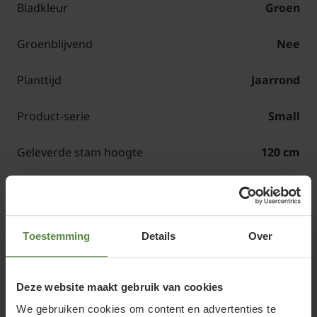
Bladkleur
Groen
Groenblijvend
Nee
Planttijd
Jaarrond
Product-serie
Small
Geleverde stam hoogte
120 cm
Afmetingen rek (b x h)
120 x 90 cm
Totale hoogte leiboom
Stamhoogte + 90 cm
Toestemming
Details
Over
(Small)
Deze website maakt gebruik van cookies
Artikelcode
76R16-4576
We gebruiken cookies om content en advertenties te