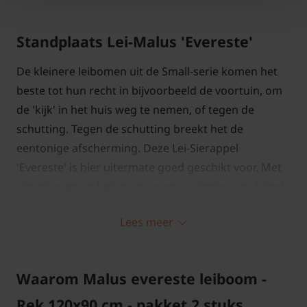
Standplaats Lei-Malus 'Evereste'
De kleinere leibomen uit de Small-serie komen het
beste tot hun recht in bijvoorbeeld de voortuin, om
de 'kijk' in het huis weg te nemen, of tegen de
schutting. Tegen de schutting breekt het de
eentonige afscherming. Deze Lei-Sierappel
'Evereste' is hier uitermate goed geschikt voor. Met
zijn bloesem in het voorjaar en vruchtjes vanaf eind
zomer t/m eind winter is er altijd iets van kleur te
Lees meer
vinden aan deze leiboompjes.
Waarom Malus evereste leiboom -
Rek 120x90 cm - pakket 2 stuks