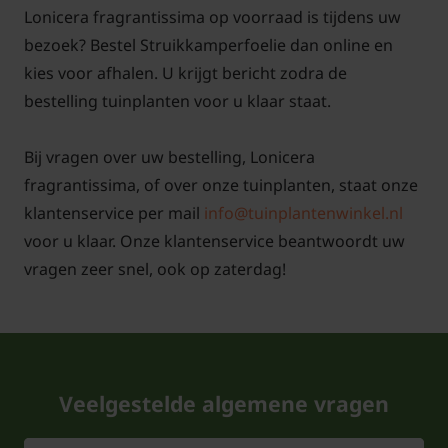
Als de zoet geurende bloempjes zijn uitgebloeid kan
Lonicera fragrantissima op voorraad is tijdens uw
het zijn dat er een enkele rode bessen verschijnen
bezoek? Bestel Struikkamperfoelie dan online en
maar volop bessen geven doet deze stuik niet. Als er
kies voor afhalen. U krijgt bericht zodra de
bessen aan de plant komen dan vinden de vogels
bestelling tuinplanten voor u klaar staat.
deze heel erg lekker. Vroege bijen zijn heel blij met
de bloemetjes van de Lonicera fragrantissima,
Bij vragen over uw bestelling, Lonicera
omdat er dan vaak nog niet veel andere heesters in
fragrantissima, of over onze tuinplanten, staat onze
bloei staan. Soms wordt de Nederlandse naam
klantenservice per mail
info@tuinplantenwinkel.nl
winterkamperfoelie gebruikt.
voor u klaar. Onze klantenservice beantwoordt uw
vragen zeer snel, ook op zaterdag!
Wanneer verschijnen zoet geurende
ivoorwitte bloempjes?
De struiken laten de bloempjes al vroeg in het jaar
Veelgestelde algemene vragen
zien, zelfs eigenlijk al wel in de winter. Soms zijn er al