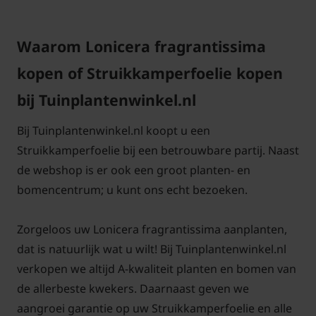
Waarom Lonicera fragrantissima
Hoe hoog wordt struikkamperfoelie?
kopen of Struikkamperfoelie kopen
De volwassen hoogte van de Lonicera
bij Tuinplantenwinkel.nl
fragrantissima wordt ongeveer 150 cm hoog. De
Bij Tuinplantenwinkel.nl koopt u een
belangrijkst eigenschappen stuikkamperfoelie
Struikkamperfoelie bij een betrouwbare partij. Naast
groeit als een losse bolvormige struik en is geschikt
de webshop is er ook een groot planten- en
als solitair in de tuin. De bloei is in de
bomencentrum; u kunt ons echt bezoeken.
wintermaanden en geven een zoete geurende
bloemen. De bladeren zijn dofgroen van kleur en
Zorgeloos uw Lonicera fragrantissima aanplanten,
een beetje eirond. De bladeren verschijnen
dat is natuurlijk wat u wilt! Bij Tuinplantenwinkel.nl
ongeveer tegelijk met de de bloemetjes in het
verkopen we altijd A-kwaliteit planten en bomen van
voorjaar.
de allerbeste kwekers. Daarnaast geven we
aangroei garantie op uw Struikkamperfoelie en alle