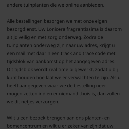
andere tuinplanten die we online aanbieden.
Welke grond voor Lonicera?
Alle bestellingen bezorgen we met onze eigen
De Struikkamperfoelie staat graag in de volle zon of
bezorgdienst. Uw Lonicera fragrantissima is daarom
in de halfschaduw. Deze struik heeft geen eisen voor
altijd veilig en met zorg onderweg. Zodra de
de grondsoort. De grondsoort moet wel goed los
tuinplanten onderweg zijn naar uw adres, krijgt u
zijn. Zorg ervoor dat de plant de ruimte krijgt. Hij
een mail met daarin een track and trace code met
wordt vaak breder dan hoog. Gebruik bij het
tijdsblok van aankomst op het aangegeven adres.
aanplanten eventueel wat
aanplantgrond
. De plant
Dit tijdsblok wordt real-time bijgewerkt, zodat u bij
moet in een warme zomerperiode extra water
kunt houden hoe laat we er verwachten te zijn. Als u
hebben om uitdroging te voorkomen.
heeft aangegeven waar we de bestelling neer
mogen zetten indien er niemand thuis is, dan zullen
we dit netjes verzorgen.
Komen er na de geurende bloemen
Wilt u een bezoek brengen aan ons planten- en
ook rode bessen?
bomencentrum en wilt u er zeker van zijn dat uw