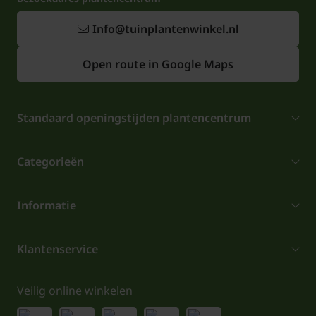
op de bloempjes af komen. De struiken van de
Info@tuinplantenwinkel.nl
Lonicera fragrantissima kunnen het hele jaar door
worden aangeplant en worden ongeveer 150 cm
Open route in Google Maps
hoog. De grond moet goed doorlatend zijn. Zorg dat
de bodem goed los is voor het aanplanten.
Standaard openingstijden plantencentrum
Categorieën
Informatie
Klantenservice
Veilig online winkelen